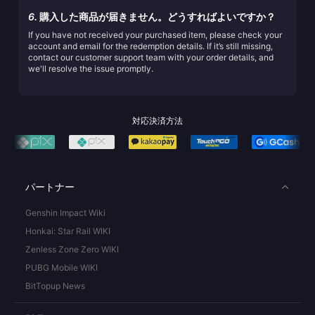
6.
購入した商品が届きません。どうすればよいですか？
If you have not received your purchased item, please check your
account and email for the redemption details. If it’s still missing,
contact our customer support team with your order details, and
we'll resolve the issue promptly.
対応決済方法
パートナー
Genshin Impact Wiki
Honkai: Star Rail WIKI
Zenless Zone Zero WIKI
PUBG Mobile WIKI
BitTopup News