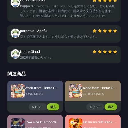
Octavine Bouka
Poppoコインのチャージにこのアプリを愛用しており、とても満足
しています。価格が非常に魅力的で、購入時も安心感があります。
皆さんにもぜひお勧めしたいです、ありがとうございました。
perpetual Mpofu
良くて信頼できます。もうしばらく使い続けています。
Nasro Ghoul
2026年最高のサイト。
関連商品
Work from Home CdKey (HK)
Work from Home CdKey (US)
HONG KONG
UNITED STATES
レビュー
購入
レビュー
購入
Free Fire Diamonds EU + TR
JinJinJin Gift Pack Redeem Code