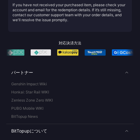
If you have not received your purchased item, please check your
account and email for the redemption details. If it’s still missing,
contact our customer support team with your order details, and
we'll resolve the issue promptly.
対応決済方法
パートナー
Genshin Impact Wiki
Honkai: Star Rail WIKI
Zenless Zone Zero WIKI
PUBG Mobile WIKI
BitTopup News
BitTopupについて