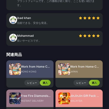
プラットフォームです。この価格が続く限り、ここを使い続けま
す。
ibad khan
信頼できる、安全な発送。
Mohammad
良いサービスです。
関連商品
Work from Home CdKey (HK)
Work from Home CdKey (JP)
HONG KONG
JAPAN
レビュー
購入
レビュー
購入
Free Fire Diamonds EU + TR
JinJinJin Gift Pack Redeem Code
INSTANT DELIVERY
MALAYSIA