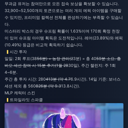
무과금 유저는 참여만으로 모든 접속 보상을 확보할 수 있습니다.
32,900~52,500개의 토큰으로는 여러 개의 에픽 아이템을 구매할
수 있지만, 프리미엄 컬렉션 전체를 완성하기에는 부족할 수 있습니
다.
미스터리 박스의 경우 슈프림 확률이 1.63%이며 170회 확정 천장
이 있어 슈프림 아이템 획득은 도전적입니다. 레어(23.89%)와 에픽
(10.49%) 등급은 비교적 획득하기 쉽습니다.
시간 투자
일일: 2회 루프(38
56분) + 농장 관리(2
3분) = 총 40
59분 소요. 홍
바오 세션 참여 시 15분 추가(1월 28
30일). 주간 챌린지: 주 1회
4~6분.
주간 총 투자 시간: 280
413분 (약 4.7
6.9시간). 14일 기준: 보너스
세션 제외 총 560
826분 (약 9.3
13.8시간).
MLP 캐릭터 스킨
트와일라잇 스파클