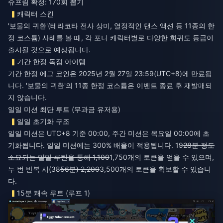
슈프림 확정: 170회 뽑기
캐릭터 스킨
'보물의 귀환'(테라코타 전사 상미, 열정적인 댄스 액션 등 11종의 한
정 코스튬) 사례를 볼 때, 각 포니 캐릭터별로 다양한 희귀도 등급이
출시될 것으로 예상됩니다.
기간 한정 독점 아이템
기간 한정 에그 코인은 2025년 2월 27일 23:59(UTC+8)에 만료됩
니다. '보물의 귀환'의 11종 한정 코스튬은 이벤트 종료 후 재발매되
지 않습니다.
일일 미션 최단 루트 (무과금 유저용)
일일 초기화 구조
일일 미션은 UTC+8 기준 00:00, 주간 미션은 목요일 00:00에 초
기화됩니다. 일일 미션에는 300% 배율이 적용됩니다. 19
28분 정도
소요되는 일일 루틴을 통해 1,100
1,750개의 토큰을 얻을 수 있으며,
두 번 반복 시(38
56분) 2,200
3,500개의 토큰을 확보할 수 있습니
다.
15분 쾌속 루트 (루프 1)