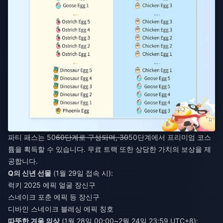
파티 패스는 50
60단계로 구성되며, 30
50단계에서 프리미엄 코스
튬을 획득할 수 있습니다. 무료 트랙 또한 상당한 가치의 보상을 제
공합니다.
Q의 신년 선물
(1월 29일 접속 시):
럭키 2025 에픽 얼굴 장신구
스네이크 포춘 에픽 등 장신구
디바인 스네이크 블레싱 에픽 칭호
따뜻한 겨울 의상
(1월 28일 00:00~2월 24일 23:59 UTC+8):