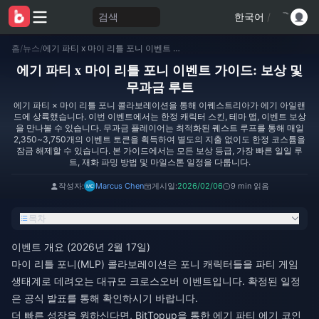
검색
한국어
/
홈
/
뉴스
/
에기 파티 x 마이 리틀 포니 이벤트 가이드: 보상 및 무과금 루트
에기 파티 x 마이 리틀 포니 이벤트 가이드: 보상 및
무과금 루트
에기 파티 × 마이 리틀 포니 콜라보레이션을 통해 이퀘스트리아가 에기 아일랜
드에 상륙했습니다. 이번 이벤트에서는 한정 캐릭터 스킨, 테마 맵, 이벤트 보상
을 만나볼 수 있습니다. 무과금 플레이어는 최적화된 퀘스트 루프를 통해 매일
2,350~3,750개의 이벤트 토큰을 획득하여 별도의 지출 없이도 한정 코스튬을
잠금 해제할 수 있습니다. 본 가이드에서는 모든 보상 등급, 가장 빠른 일일 루
트, 재화 파밍 방법 및 마일스톤 일정을 다룹니다.
작성자:
Marcus Chen
게시일:
2026/02/06
9 min 읽음
목차
이벤트 개요 (2026년 2월 17일)
마이 리틀 포니(MLP) 콜라보레이션은 포니 캐릭터들을 파티 게임
생태계로 데려오는 대규모 크로스오버 이벤트입니다. 확정된 일정
은 공식 발표를 통해 확인하시기 바랍니다.
더 빠른 성장을 원하신다면, BitTopup을 통한
에기 파티 에기 코인