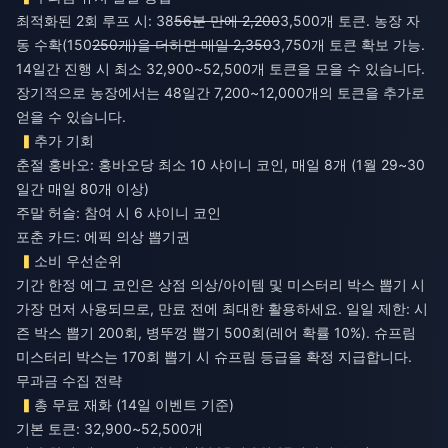
최적화된 2회 루프 시: 38
56분 만에 2,200
3,500개 토큰. 농장 자
동 수확(150
250개)을 더하면 매일 2,350
3,750개 토큰 확보 가능.
14일간 진행 시 최소 32,900~52,500개 토큰을 모을 수 있습니다.
장기적으로 농장에서는 48일간 7,200~12,000개의 토큰을 추가로
얻을 수 있습니다.
추가 기회
춘절 홍바오: 홍바오당 최소 10 샤이니 코인, 매일 8개 (1월 29~30
일간 매일 80개 이상)
주말 허슬: 참여 시 6 샤이니 코인
포춘 카드: 에픽 의상 뽑기권
소비 우선순위
기간 한정 에그 코인은 상점 의상/아이템 및 미스터리 박스 뽑기 시
가장 먼저 사용되므로, 만료 전에 최대한 활용하세요. 일일 제한: 시
즌 박스 뽑기 200회, 병뚜껑 뽑기 500회(레어 확률 10%). 슈프림
미스터리 박스는 170회 뽑기 시 슈프림 등급을 확정 지급합니다.
무과금 수집 전략
총 무료 재화 (14일 이벤트 기준)
기본 토큰: 32,900~52,500개