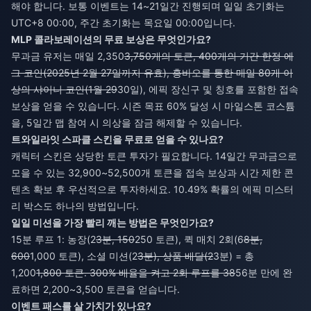
해야 합니다. 보통 이벤트는 14~21일간 진행되며 일일 초기화는
UTC+8 00:00, 주간 초기화는 목요일 00:00입니다.
MLP 콜라보레이션의 무료 보상은 무엇인가요?
무과금 유저는 매일 2,350
3,750개의 토큰, 400개의 기간 한정 에
그 코인(2025년 2월 27일까지 유효), 홍바오를 통한 매일 80개 이
상의 샤이니 코인(1월 29
30일), 에픽 장신구 및 칭호를 포함한 접속
보상을 얻을 수 있습니다. 시즌 목표 60% 달성 시 마일스톤 코스튬
을, 5일간 맵 참여 시 의상을 잠금 해제할 수 있습니다.
트와일라잇 스파클 스킨을 무료로 얻을 수 있나요?
캐릭터 스킨은 상당한 토큰 투자가 필요합니다. 14일간 무과금으로
모을 수 있는 32,900~52,500개 토큰을 접속 보상과 시간 제한 콘
텐츠 확보 후 우선적으로 투자하세요. 10.49% 확률의 에픽 미스터
리 박스도 하나의 방법입니다.
일일 미션을 가장 빨리 깨는 방법은 무엇인가요?
15분 루프 1: 농장(2
3분, 150
250 토큰), 퀵 매치 2회(6
8분,
600
1,000 토큰), 소셜 미션(2
3분), 상품 배달(2
3분) = 총
1,200
1,800 토큰. 300% 배율을 켜고 2회 루프를 38
56분 만에 완
료하면 2,200~3,500 토큰을 얻습니다.
이벤트 패스를 살 가치가 있나요?