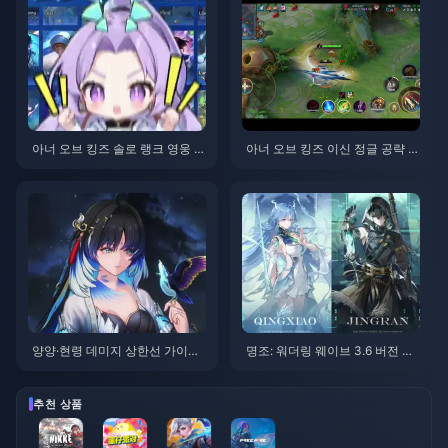
아너 오브 킹즈 솔로 랭크 영웅 티
아너 오브 킹즈 이신 정글 공략 |
어 리스트 | 2026년 7월
2026년 7월
양양·현령 데미지 상한선 가이드
명조: 워더링 웨이브 3.6 버전 픽
| 2026년 7월
업 일정 | 2026년 7월
추천 상품