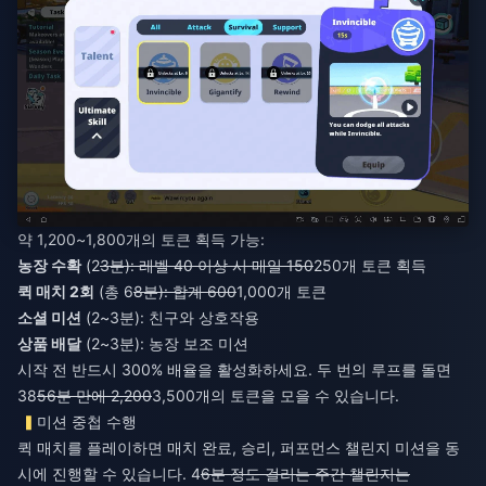
약 1,200~1,800개의 토큰 획득 가능:
농장 수확
(2
3분): 레벨 40 이상 시 매일 150
250개 토큰 획득
퀵 매치 2회
(총 6
8분): 합계 600
1,000개 토큰
소셜 미션
(2~3분): 친구와 상호작용
상품 배달
(2~3분): 농장 보조 미션
시작 전 반드시 300% 배율을 활성화하세요. 두 번의 루프를 돌면
38
56분 만에 2,200
3,500개의 토큰을 모을 수 있습니다.
미션 중첩 수행
퀵 매치를 플레이하면 매치 완료, 승리, 퍼포먼스 챌린지 미션을 동
시에 진행할 수 있습니다. 4
6분 정도 걸리는 주간 챌린지는