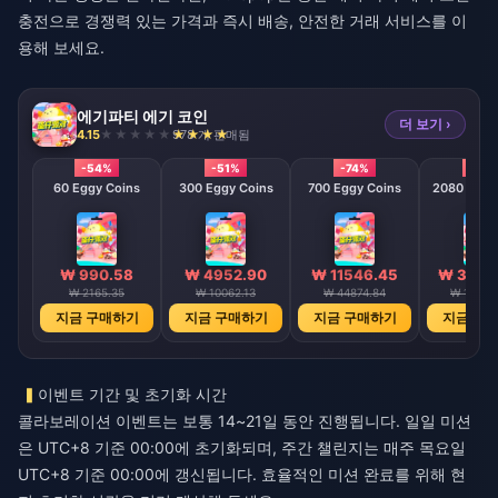
충전
으로 경쟁력 있는 가격과 즉시 배송, 안전한 거래 서비스를 이
용해 보세요.
에기파티 에기 코인
더 보기 ›
4.15
978 개 판매됨
-54%
-51%
-74%
-79
60 Eggy Coins
300 Eggy Coins
700 Eggy Coins
2080 E
₩ 990.58
₩ 4952.90
₩ 11546.45
₩ 3428
₩ 2165.35
₩ 10062.13
₩ 44874.84
₩ 16026
지금 구매하기
지금 구매하기
지금 구매하기
지금 구
이벤트 기간 및 초기화 시간
콜라보레이션 이벤트는 보통 14~21일 동안 진행됩니다. 일일 미션
은 UTC+8 기준 00:00에 초기화되며, 주간 챌린지는 매주 목요일
UTC+8 기준 00:00에 갱신됩니다. 효율적인 미션 완료를 위해 현