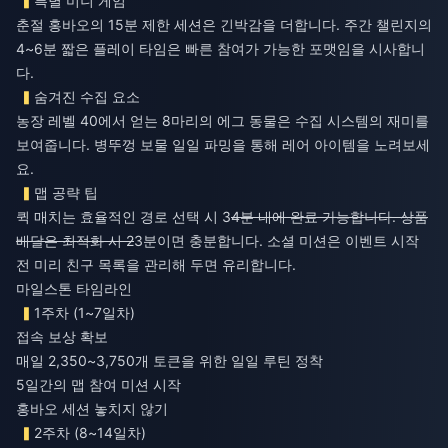
특별 미니 게임
춘절 홍바오의 15분 제한 세션은 긴박감을 더합니다. 주간 챌린지의
4~6분 짧은 플레이 타임은 빠른 참여가 가능한 포맷임을 시사합니
다.
숨겨진 수집 요소
농장 레벨 40에서 얻는 8마리의 에그 동물은 수집 시스템의 재미를
보여줍니다. 병뚜껑 보물 일일 파밍을 통해 레어 아이템을 노려보세
요.
맵 공략 팁
퀵 매치는 효율적인 경로 선택 시 3
4분 내에 완료 가능합니다. 상품
배달은 최적화 시 2
3분이면 충분합니다. 소셜 미션은 이벤트 시작
전 미리 친구 목록을 관리해 두면 유리합니다.
마일스톤 타임라인
1주차 (1~7일차)
접속 보상 확보
매일 2,350~3,750개 토큰을 위한 일일 루틴 정착
5일간의 맵 참여 미션 시작
홍바오 세션 놓치지 않기
2주차 (8~14일차)