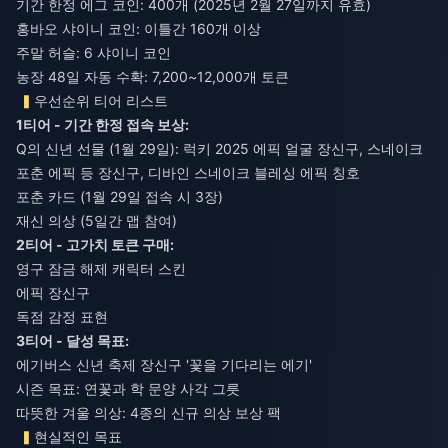
기간 한정 에그 코인: 400개 (2025년 2월 27일까지 유효)
홍바오 샤이니 코인: 이틀간 160개 이상
주말 허슬: 6 샤이니 코인
농장 48일 자동 수확: 7,200~12,000개 토큰
우선순위 티어 리스트
1티어 - 기간 한정 접속 보상:
Q의 신년 선물 (1월 29일): 럭키 2025 에픽 얼굴 장신구, 스네이크
포춘 에픽 등 장신구, 디바인 스네이크 블레싱 에픽 칭호
포춘 카드 (1월 29일 접속 시 3장)
재신 의상 (5일간 맵 참여)
2티어 - 고가치 토큰 구매:
영구 잠금 해제 캐릭터 스킨
에픽 장신구
독점 감정 표현
3티어 - 달성 목표:
에기버스 신년 축제 장신구 '꽃을 기다리는 에기'
시즌 목표: 연꽃과 학 문양 사각 그릇
따뜻한 겨울 의상: 4종의 신규 의상 보상 팩
현실적인 목표