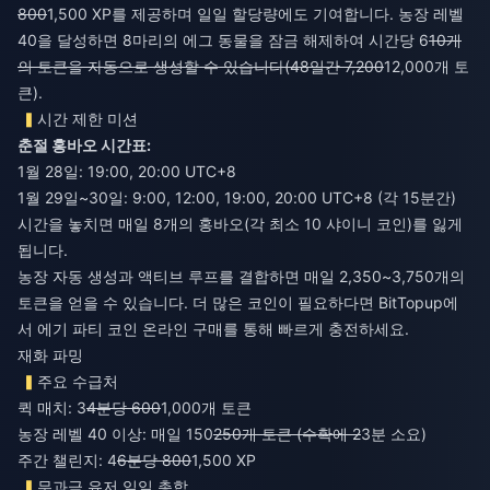
800
1,500 XP를 제공하며 일일 할당량에도 기여합니다. 농장 레벨
40을 달성하면 8마리의 에그 동물을 잠금 해제하여 시간당 6
10개
의 토큰을 자동으로 생성할 수 있습니다(48일간 7,200
12,000개 토
큰).
시간 제한 미션
춘절 홍바오 시간표:
1월 28일: 19:00, 20:00 UTC+8
1월 29일~30일: 9:00, 12:00, 19:00, 20:00 UTC+8 (각 15분간)
시간을 놓치면 매일 8개의 홍바오(각 최소 10 샤이니 코인)를 잃게
됩니다.
농장 자동 생성과 액티브 루프를 결합하면 매일 2,350~3,750개의
토큰을 얻을 수 있습니다. 더 많은 코인이 필요하다면 BitTopup에
서
에기 파티 코인 온라인 구매
를 통해 빠르게 충전하세요.
재화 파밍
주요 수급처
퀵 매치: 3
4분당 600
1,000개 토큰
농장 레벨 40 이상: 매일 150
250개 토큰 (수확에 2
3분 소요)
주간 챌린지: 4
6분당 800
1,500 XP
무과금 유저 일일 총합