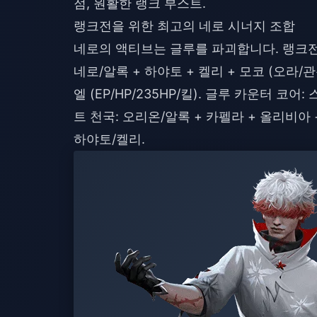
점, 원활한 랭크 부스트.
랭크전을 위한 최고의 네로 시너지 조합
네로의 액티브는 글루를 파괴합니다. 랭크전
네로/알록 + 하야토 + 켈리 + 모코 (오라/관
엘 (EP/HP/235HP/킬). 글루 카운터 코어:
트 천국: 오리온/알록 + 카펠라 + 올리비아 
하야토/켈리.