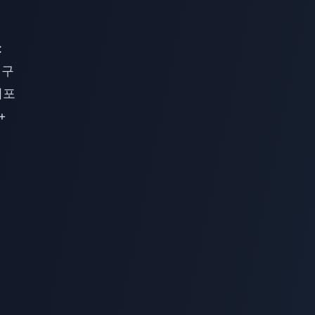
:
미구
서포
+