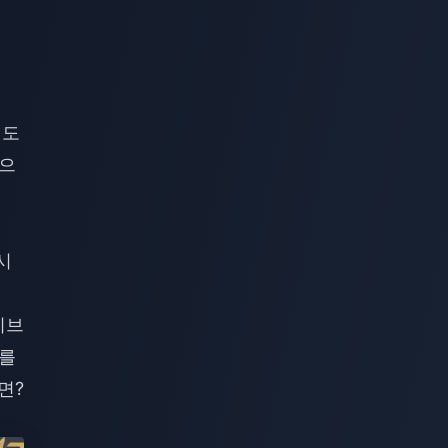
 도
록으
시
시브
시를
면?