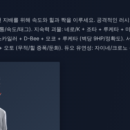
 지배를 위해 속도와 힐과 짝을 이루세요. 공격적인 러시
통/속도/태그). 지속력 괴물: 네로/K + 조타 + 루케타 + 
 스카일러 + D-Bee + 모코 + 루케타 (벽당 9HP/정확도). 
+ 오토 (무적/힐 증폭/둔화). 듀오 유연성: 자이네/크로노 