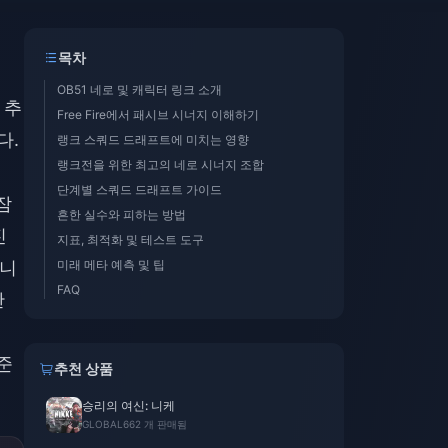
목차
OB51 네로 및 캐릭터 링크 소개
 추
Free Fire에서 패시브 시너지 이해하기
다.
랭크 스쿼드 드래프트에 미치는 영향
랭크전을 위한 최고의 네로 시너지 조합
단계별 스쿼드 드래프트 가이드
잠
흔한 실수와 피하는 방법
진
지표, 최적화 및 테스트 도구
듭니
미래 메타 예측 및 팁
FAQ
란
 준
추천 상품
승리의 여신: 니케
GLOBAL
662 개 판매됨