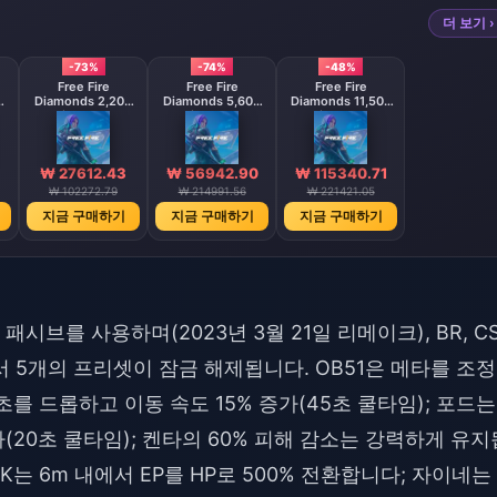
더 보기 ›
-73%
-74%
-48%
Free Fire
Free Fire
Free Fire
0
Diamonds 2,200
Diamonds 5,600
Diamonds 11,500
Diamonds
Diamonds
Diamonds
【Middle East
】
region optional】
₩ 27612.43
₩ 56942.90
₩ 115340.71
₩ 102272.79
₩ 214991.56
₩ 221421.05
지금 구매하기
지금 구매하기
지금 구매하기
시브를 사용하며(2023년 3월 21일 리메이크), BR, C
서 5개의 프리셋이 잠금 해제됩니다. OB51은 메타를 조
/초를 드롭하고 이동 속도 15% 증가(45초 쿨타임); 포드는
다(20초 쿨타임); 켄타의 60% 피해 감소는 강력하게 유지
K는 6m 내에서 EP를 HP로 500% 전환합니다; 자이네는 