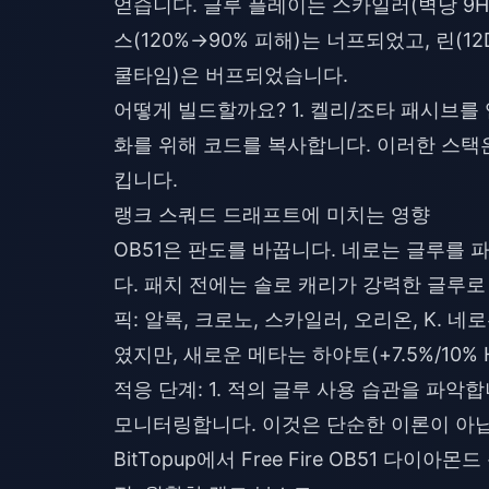
얻습니다. 글루 플레이는 스카일러(벽당 9HP
스(120%→90% 피해)는 너프되었고, 린(12
쿨타임)은 버프되었습니다.
어떻게 빌드할까요? 1. 켈리/조타 패시브를 
화를 위해 코드를 복사합니다. 이러한 스택
킵니다.
랭크 스쿼드 드래프트에 미치는 영향
OB51은 판도를 바꿉니다. 네로는 글루를
다. 패치 전에는 솔로 캐리가 강력한 글루로
픽: 알록, 크로노, 스카일러, 오리온, K.
였지만, 새로운 메타는 하야토(+7.5%/10% 
적응 단계: 1. 적의 글루 사용 습관을 파악합니
모니터링합니다. 이것은 단순한 이론이 아닙
BitTopup에서
Free Fire OB51 다이아몬