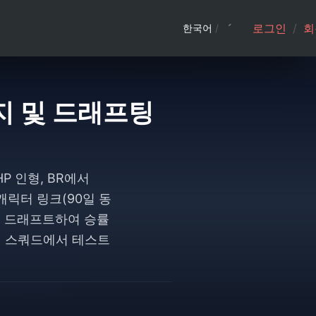
로그인
/
회
한국어
/
지 및 드래프팅
P 인형, BR에서
 캐릭터 링크(90일 동
을 드래프트하여 승률
래시 스쿼드에서 테스트