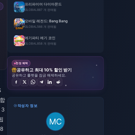
프리파이어 다이아몬드
GLOBAL
887 개 판매됨
모바일 레전드: Bang Bang
GLOBAL
566 개 판매됨
에기파티 에기 코인
GLOBAL
858 개 판매됨
한정 혜택
공유하고 최대 10% 할인 받기
공유하고 룰렛을 잠금 해제하세요.
S
정합
작성자 정보
 3
됩
8