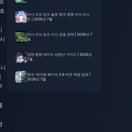
이로
3초
아너 오브 킹즈 솔로 랭크 영웅 티어 리스
트 | 2026년 7월
기
아너 오브 킹즈 이신 정글 공략 | 2026년 7
가시
월
양양·현령 데미지 상한선 가이드 | 2026년
7월
듭니
명조: 워더링 웨이브 3.6 버전 픽업 일정 |
어
2026년 7월
주
를
평