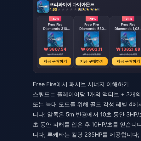
프리파이어 다이아몬드
4.60
887 개 판매됨
-47%
-73%
-73%
Free Fire
Free Fire
Free Fire
Diamonds 310
Diamonds 530
Diamonds 1,08
Diamonds
Diamonds
Diamonds
【Middle East
【Middle East
region optional】
region optional
₩ 3807.54
₩ 6903.11
₩ 13821.69
₩ 7177.07
₩ 25553.88
₩ 51165.03
지금 구매하기
지금 구매하기
지금 구매하기
Free Fire에서 패시브 시너지 이해하기
스쿼드는 플레이어당 1개의 액티브 + 3개의 패
또는 늑대 모드를 위해 골드 각성 레벨 4에
니다: 알록은 5m 반경에서 10초 동안 3HP
초 동안 피해를 입은 후 10HP/초를 얻습니
니다; 루케타는 킬당 235HP를 제공합니다; 