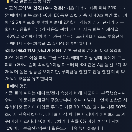
주요 밸런스 조정 사항
사고의 도약 W-엔진 (수나 전용):
기초 에너지 자동 회복 60%, 대기
중 에너지 회복 초당 +0.4. EX 특수 스킬 사용 시 40초 동안 물리 피
해 12.5% 버프를 부여하며 최대 2중첩이 가능해 상시 유지가 가능
합니다. 원활한 궁극기 사용을 위해 에너지 자동 회복 임계점을
140%로 설정해야 하며, 무과금 유저는 드라이브 디스크 부옵션에
서 에너지 자동 회복을 25% 이상 챙겨야 합니다.
껍데기 속의 천사 (아리아 전용):
기초 공격력 713.8, 이상 장악력
30%, 에테르 이상 축적 효율 +40%, 에테르 이상 상태 적에게 주는
피해 +20%. '숲의 속삭임'(이상 마스터리 48) 같은 A급 옵션보다 약
25% 더 높은 성능을 보이지만, 무과금용 엔진도 전용 엔진 대비 약
75%의 효율을 유지합니다.
메타 영향
기존 물리 파티는 에테르/전기 속성에 비해 서포터가 부족했습니다.
수나가 이 문제를 해결해 주었습니다. 수나 + 빌리 + 엔비 조합은 시
유 방어전 클리어 타임을 무과금 기준 90
120초, 고자본 기준 60
75
초까지 단축시킵니다. 에테르 이상 파티는 아리아의 하이브리드 계
수(이상 마스터리 400 이상, 치명타 확률 6% 이상, 치명타 피해
12% 이상 부옵션) 덕분에 활용도가 더욱 높아졌습니다.