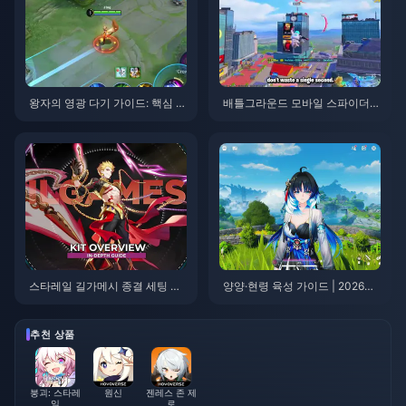
왕자의 영광 다기 가이드: 핵심 팁
배틀그라운드 모바일 스파이더맨
톱 10 | 2026년 8월
이벤트 팁 | 2026년 8월
스타레일 길가메시 종결 세팅 가
양양·현령 육성 가이드 | 2026년
이드 | 2026년 8월
8월
추천 상품
붕괴: 스타레
원신
젠레스 존 제
일
로