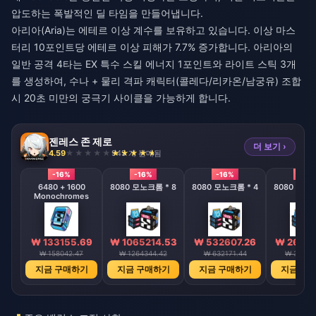
압도하는 폭발적인 딜 타임을 만들어냅니다.
아리아(Aria)는 에테르 이상 계수를 보유하고 있습니다. 이상 마스
터리 10포인트당 에테르 이상 피해가 7.7% 증가합니다. 아리아의
일반 공격 4타는 EX 특수 스킬 에너지 1포인트와 라이트 스틱 3개
를 생성하여, 수나 + 물리 격파 캐릭터(콜레다/리카온/남궁유) 조합
시 20초 미만의 궁극기 사이클을 가능하게 합니다.
젠레스 존 제로
더 보기 ›
4.59
945 개 판매됨
-16%
-16%
-16%
-16%
6480 + 1600
8080 모노크롬 * 8
8080 모노크롬 * 4
8080 모노크
Monochromes
₩ 133155.69
₩ 1065214.53
₩ 532607.26
₩ 26629
₩ 158042.47
₩ 1264344.42
₩ 632171.44
₩ 31608
지금 구매하기
지금 구매하기
지금 구매하기
지금 구