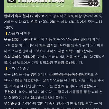
껍데기 속의 천사 (아리아):
기초 공격력 713.8, 이상 장악력 30%,
에테르 이상 축적 효율 +40%, 에테르 이상 상태 적에게 주는 피해
+20%
A-급 대체 엔진
우는 쌍둥이 (수나):
에너지 자동 회복 55.2%, 전용 엔진 대비 약
12% 성능 차이. 에너지 회복 임계점 140%를 맞추기 위해 드라이브
디스크 부옵션에서 +25%의 에너지 자동 회복이 필요합니다.
숲의 속삭임 (아리아):
이상 마스터리 48, 전용 엔진 대비 약 75% 효
율. 이상 빌드에서 가장 최적화된 무과금 옵션입니다.
투자 우선순위
전용 엔진은 시유 방어전에서 25
30%의 성능 향상(90
120초 →
60~75초)을 제공합니다. 장기적으로는 유의미한 자원 이득을 주지
만, 무과금 대체 엔진으로도 모든 콘텐츠 클리어가 가능합니다.
우선순위 1:
수나의 '사고의 도약' — 궁극기 가동률을 통한 파티 전
체 영향력이 개별 업그레이드보다 큽니다.
우선순위 2:
아리아의 '껍데기 속의 천사' (메인 딜러일 경우) — 이