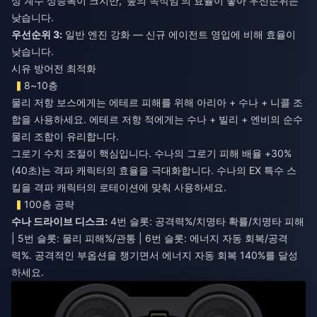
상 계수 상승폭이 크지만, '숲의 속삭임'의 효율이 좋아 우선순위는
낮습니다.
우선순위 3:
일반 엔진 강화 — 신규 에이전트 영입에 비해 효율이
낮습니다.
시유 방어전 최적화
8~10층
물리 저항 보스에게는 에테르 피해를 위해 아리아 + 수나 + 니콜 조
합을 사용하세요. 에테르 저항 적에게는 수나 + 빌리 + 엔비의 순수
물리 조합이 유리합니다.
그로기 수치 조절이 핵심입니다. 수나의 그로기 피해 배율 +30%
(40초)는 격파 캐릭터의 효율을 극대화합니다. 수나의 EX 특수 스
킬을 격파 캐릭터의 로테이션에 맞춰 사용하세요.
100층 공략
수나 드라이브 디스크:
4번 슬롯: 공격력%/치명타 확률/치명타 피해
| 5번 슬롯: 물리 피해%/관통 | 6번 슬롯: 에너지 자동 회복/공격
력%. 공격적인 부옵션을 챙기면서 에너지 자동 회복 140%를 달성
하세요.