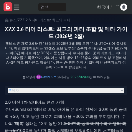
검색
한국어
/
홈
/
뉴스
/
ZZZ 2.6 티어 리스트: 최고의 파티 조합 및 메타 가이드 (2026년 2월)
ZZZ 2.6 티어 리스트: 최고의 파티 조합 및 메타 가이
드 (2026년 2월)
젠레스 존 제로 2.6 버전 1해당이 2026년 2월 6일 오전 11시(UTC+8)에 출시됩
니다. 이번 업데이트에는 '엔젤스 오브 딜루전' 소속의 수나(S급 물리 지원)와 아
리아(S급 에테르 이상 DPS)가 등장합니다. 수나는 물리 및 하이브리드 파티에
서 S티어를 기록했으며, 아리아는 시유 방어 12~15층의 에테르 이상 조합에서
A~S티어로 평가받고 있습니다. 전용 W-엔진 장착 시 일반적인 선택지보다 성
능이 25~30% 향상됩니다.
작성자:
David Kim
게시일:
2026/02/05
10 min 읽음
목차
2.6 버전 1차 업데이트 변경 사항
수나(Sunna)의 '에테르 베일 아이돌'은 파티 전체에 30초 동안 공격
력 +50, 40초 동안 그로기 피해 배율 +30% 효과를 부여합니다. 수
나의 '매혹' 상태는 12초 동안 210
500%의 공격력 계수와 치명타 피
해 +50
100%를 동반한 확정 치명타를 보장하며, 이전 서포터들을