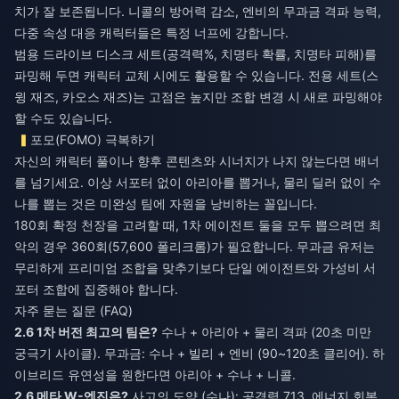
치가 잘 보존됩니다. 니콜의 방어력 감소, 엔비의 무과금 격파 능력,
다중 속성 대응 캐릭터들은 특정 너프에 강합니다.
범용 드라이브 디스크 세트(공격력%, 치명타 확률, 치명타 피해)를
파밍해 두면 캐릭터 교체 시에도 활용할 수 있습니다. 전용 세트(스
윙 재즈, 카오스 재즈)는 고점은 높지만 조합 변경 시 새로 파밍해야
할 수도 있습니다.
포모(FOMO) 극복하기
자신의 캐릭터 풀이나 향후 콘텐츠와 시너지가 나지 않는다면 배너
를 넘기세요. 이상 서포터 없이 아리아를 뽑거나, 물리 딜러 없이 수
나를 뽑는 것은 미완성 팀에 자원을 낭비하는 꼴입니다.
180회 확정 천장을 고려할 때, 1차 에이전트 둘을 모두 뽑으려면 최
악의 경우 360회(57,600 폴리크롬)가 필요합니다. 무과금 유저는
무리하게 프리미엄 조합을 맞추기보다 단일 에이전트와 가성비 서
포터 조합에 집중해야 합니다.
자주 묻는 질문 (FAQ)
2.6 1차 버전 최고의 팀은?
수나 + 아리아 + 물리 격파 (20초 미만
궁극기 사이클). 무과금: 수나 + 빌리 + 엔비 (90~120초 클리어). 하
이브리드 유연성을 원한다면 아리아 + 수나 + 니콜.
2.6 메타 W-엔진은?
사고의 도약 (수나): 공격력 713, 에너지 회복