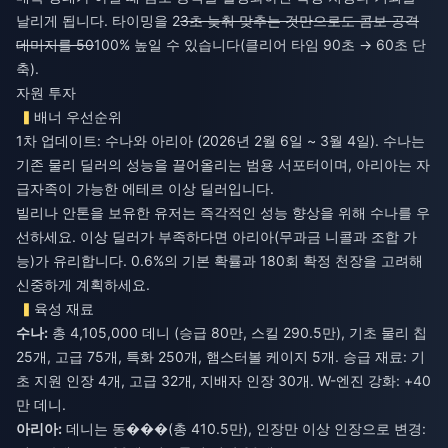
날리게 됩니다. 타이밍을 2
3초 늦춰 맞추는 것만으로도 콤보 공격
데미지를 50
100% 높일 수 있습니다(클리어 타임 90초 → 60초 단
축).
자원 투자
배너 우선순위
1차 업데이트: 수나와 아리아 (2026년 2월 6일 ~ 3월 4일). 수나는
기존 물리 딜러의 성능을 끌어올리는 범용 서포터이며, 아리아는 자
급자족이 가능한 에테르 이상 딜러입니다.
빌리나 안톤을 보유한 유저는 즉각적인 성능 향상을 위해 수나를 우
선하세요. 이상 딜러가 부족하다면 아리아(무과금 니콜과 조합 가
능)가 유리합니다. 0.6%의 기본 확률과 180회 확정 천장을 고려해
신중하게 계획하세요.
육성 재료
수나:
총 4,105,000 데니 (승급 80만, 스킬 290.5만), 기초 물리 칩
25개, 고급 75개, 특화 250개, 햄스터볼 케이지 5개. 승급 재료: 기
초 지원 인장 4개, 고급 32개, 지배자 인장 30개. W-엔진 강화: +40
만 데니.
아리아:
데니는 동���(총 410.5만), 인장만 이상 인장으로 변경: