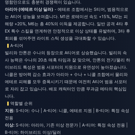
명함만으로도 충분히 경쟁력이 있습니다.
아리아 (에테르 이상 딜러)
- 에테르 조합에서는 S티어, 범용적으로
는 A티어 성능을 보여줍니다. M1은 로테이션 속도 +15%, M2는 피
해량 +20%, M6는 총 40%의 이득을 제공합니다. 일반 공격 4타 후
EX 특수 스킬을 연계하면 안정적으로 이상 상태를 유발하며, 3타 후
회피를 섞어주면 라이트 스틱 생성을 극대화할 수 있습니다.
A-티어
빌리와 안톤은 수나의 등장으로 A티어로 상승했습니다. 빌리의 속
사 능력은 수나의 20초 매혹 타임과 잘 맞으며, 안톤의 전기/물리 하
이브리드 특성은 범용 서포터의 지원으로 유연성이 높아졌습니다.
니콜은 방어력 감소 효과가 아리아 + 수나 + 니콜 조합에서 물리와
에테르 피해를 모두 증폭시키기 때문에 여전히 A티어 범용 서포터
로 자리 잡고 있습니다. 배포 캐릭터인 만큼 무과금 메타의 핵심입
니다.
역할별 순위
지원:
S-티어: 수나 | A-티어: 니콜, 에테르 지원 | B-티어: 특정 속성
전용
이상:
S-티어: 아리아, 기존 이상 전문가 | A-티어: 특정 속성 전용 |
B-티어: 하이브리드 이상/딜러