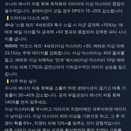
수나의 에너지 자동 회복 최적화와 아리아의 이상 마스터리 중첩이
필수적입니다. 로테이션이 꼬일 경우 DPS가 15~25% 감소합니다.
드라이브 디스크 세트
수나:
'스윙 재즈' 4세트(EX 특수 스킬 시 아군 공격력 +15%)는 '에
테르 베일 아이돌'의 공격력 +50 효과와 중첩되어 강력한 파티 시너
지를 냅니다.
아리아:
'카오스 재즈' 4세트(이상 마스터리 +30, 에테르 이상 피해
23.1%)는 주력 데미지를 강화합니다. 이상 마스터리는 400 돌파를
돕고, 에테르 이상 피해%는 '만개' 패시브(이상 마스터리 10당 에테
르 이상 피해 7.7%)와 곱연산되어 기하급수적인 데미지 상승을 일으
킵니다.
자주 하는 실수
수나의 에너지 자동 회복을 소홀히 하면 로테이션이 끊기고 매혹 가
동률이 30~40% 감소합니다. 공격 부옵션보다 에너지 자동 회복
140%를 먼저 맞추세요.
이상 마스터리를 무시하고 아리아의 치명타에만 과투자하면 데미지
가 낮아집니다. 이상 마스터리 400 이상을 기본으로 하고, 그 후 치
명타 확률 6%+, 치명타 피해 12%+를 맞추는 것이 균형적입니다.
매혹 상태가 아닐 때 콤보 공격을 활성화하면 확정 치명타 기회를