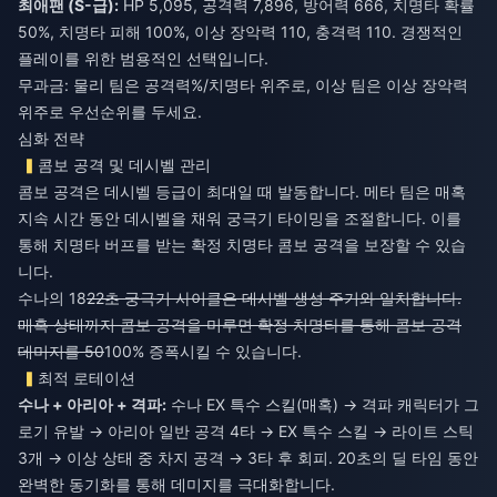
최애팬 (S-급):
HP 5,095, 공격력 7,896, 방어력 666, 치명타 확률
50%, 치명타 피해 100%, 이상 장악력 110, 충격력 110. 경쟁적인
플레이를 위한 범용적인 선택입니다.
무과금: 물리 팀은 공격력%/치명타 위주로, 이상 팀은 이상 장악력
위주로 우선순위를 두세요.
심화 전략
콤보 공격 및 데시벨 관리
콤보 공격은 데시벨 등급이 최대일 때 발동합니다. 메타 팀은 매혹
지속 시간 동안 데시벨을 채워 궁극기 타이밍을 조절합니다. 이를
통해 치명타 버프를 받는 확정 치명타 콤보 공격을 보장할 수 있습
니다.
수나의 18
22초 궁극기 사이클은 데시벨 생성 주기와 일치합니다.
매혹 상태까지 콤보 공격을 미루면 확정 치명타를 통해 콤보 공격
데미지를 50
100% 증폭시킬 수 있습니다.
최적 로테이션
수나 + 아리아 + 격파:
수나 EX 특수 스킬(매혹) → 격파 캐릭터가 그
로기 유발 → 아리아 일반 공격 4타 → EX 특수 스킬 → 라이트 스틱
3개 → 이상 상태 중 차지 공격 → 3타 후 회피. 20초의 딜 타임 동안
완벽한 동기화를 통해 데미지를 극대화합니다.