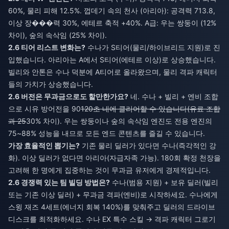
60%, 물리 피해 12.5%. 껍데기 속의 천사 (아리아): 공격력 713.8,
이상 장���력 30%, 에테르 축적 +40%. A급: 우는 쌍둥이 (12%
차이), 숲의 속삭임 (25% 차이).
2.6 티어 리스트 변화는?
수나가 S티어(물리/하이브리드 지원)로 진
입했습니다. 아리아는 A에서 S티어(에테르 이상)로 상승했습니다.
빌리와 안톤은 수나 덕분에 A티어로 올라왔으며, 물리 격파 캐릭터
들의 가치가 상승했습니다.
2.6 버전은 무과금으로도 할만한가요?
네. 수나 + 빌리 + 엔비 조합
으로 시유 방어전을 90
120초 내에 클리어할 수 있습니다(유료 조합
과 25
30% 차이). 우는 쌍둥이나 숲의 속삭임 엔진도 전용 엔진의
75~88% 성능을 내므로 모든 엔드 콘텐츠를 즐길 수 있습니다.
가장 효율적인 뽑기는?
기존 물리 딜러가 있다면 수나(즉각적인 강
화). 이상 딜러가 없다면 아리아(자급자족 가능). 180회 확정 천장을
고려해 한 명에게 집중하는 것이 무과금 유저에게 경제적입니다.
2.6 경쟁력 있는 팀 빌딩 방법은?
수나(범용 지원) + 보유 딜러(빌리
또는 기존 이상 딜러) + 무과금 격파(엔비)로 시작하세요. 수나에게
스윙 재즈 4세트(에너지 회복 140%)를 맞춰주고 딜러의 드라이브
디스크를 최적화하세요. 수나 EX 특수 스킬 → 격파 캐릭터 그로기