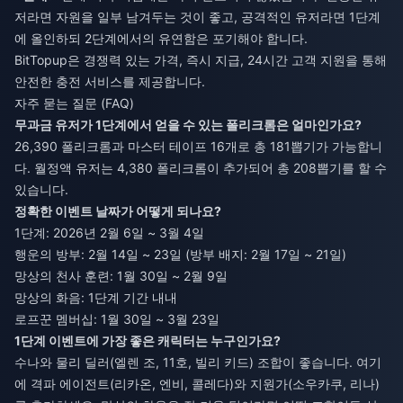
저라면 자원을 일부 남겨두는 것이 좋고, 공격적인 유저라면 1단계
에 올인하되 2단계에서의 유연함은 포기해야 합니다.
BitTopup은 경쟁력 있는 가격, 즉시 지급, 24시간 고객 지원을 통해
안전한 충전 서비스를 제공합니다.
자주 묻는 질문 (FAQ)
무과금 유저가 1단계에서 얻을 수 있는 폴리크롬은 얼마인가요?
26,390 폴리크롬과 마스터 테이프 16개로 총 181뽑기가 가능합니
다. 월정액 유저는 4,380 폴리크롬이 추가되어 총 208뽑기를 할 수
있습니다.
정확한 이벤트 날짜가 어떻게 되나요?
1단계: 2026년 2월 6일 ~ 3월 4일
행운의 방부: 2월 14일 ~ 23일 (방부 배지: 2월 17일 ~ 21일)
망상의 천사 훈련: 1월 30일 ~ 2월 9일
망상의 화음: 1단계 기간 내내
로프꾼 멤버십: 1월 30일 ~ 3월 23일
1단계 이벤트에 가장 좋은 캐릭터는 누구인가요?
수나와 물리 딜러(엘렌 조, 11호, 빌리 키드) 조합이 좋습니다. 여기
에 격파 에이전트(리카온, 엔비, 콜레다)와 지원가(소우카쿠, 리나)