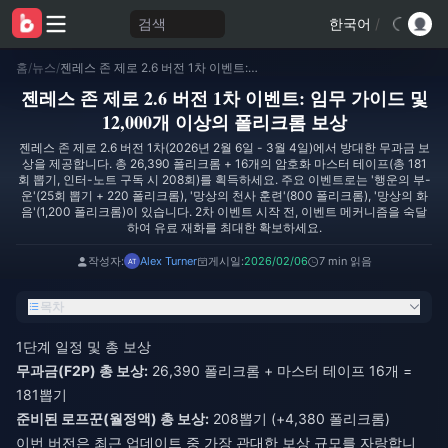
검색
한국어
/
홈
/
뉴스
/
젠레스 존 제로 2.6 버전 1차 이벤트: 임무 가이드 및 12,000개 이상의 폴리크롬 보상
젠레스 존 제로 2.6 버전 1차 이벤트: 임무 가이드 및
12,000개 이상의 폴리크롬 보상
젠레스 존 제로 2.6 버전 1차(2026년 2월 6일 - 3월 4일)에서 방대한 무과금 보
상을 제공합니다. 총 26,390 폴리크롬 + 16개의 암호화 마스터 테이프(총 181
회 뽑기, 인터-노트 구독 시 208회)를 획득하세요. 주요 이벤트로는 '행운의 부-
운'(25회 뽑기 + 220 폴리크롬), '망상의 천사 훈련'(800 폴리크롬), '망상의 화
음'(1,200 폴리크롬)이 있습니다. 2차 이벤트 시작 전, 이벤트 메커니즘을 숙달
하여 유료 재화를 최대한 확보하세요.
작성자:
Alex Turner
게시일:
2026/02/06
7 min 읽음
목차
1단계 일정 및 총 보상
무과금(F2P) 총 보상:
26,390 폴리크롬 + 마스터 테이프 16개 =
181뽑기
준비된 로프꾼(월정액) 총 보상:
208뽑기 (+4,380 폴리크롬)
이번 버전은 최근 업데이트 중 가장 관대한 보상 규모를 자랑합니