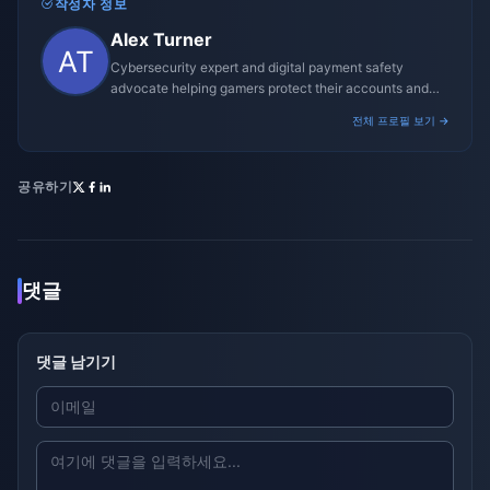
작성자 정보
Alex Turner
Cybersecurity expert and digital payment safety
advocate helping gamers protect their accounts and
transactions.
전체 프로필 보기 →
공유하기
댓글
댓글 남기기