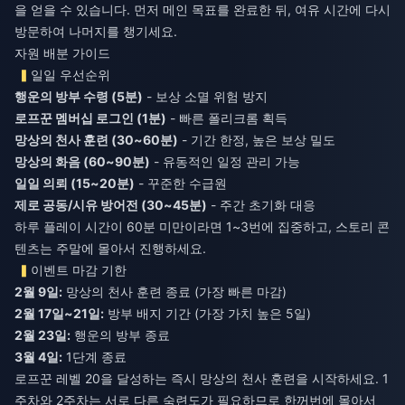
을 얻을 수 있습니다. 먼저 메인 목표를 완료한 뒤, 여유 시간에 다시
방문하여 나머지를 챙기세요.
자원 배분 가이드
일일 우선순위
행운의 방부 수령 (5분)
- 보상 소멸 위험 방지
로프꾼 멤버십 로그인 (1분)
- 빠른 폴리크롬 획득
망상의 천사 훈련 (30~60분)
- 기간 한정, 높은 보상 밀도
망상의 화음 (60~90분)
- 유동적인 일정 관리 가능
일일 의뢰 (15~20분)
- 꾸준한 수급원
제로 공동/시유 방어전 (30~45분)
- 주간 초기화 대응
하루 플레이 시간이 60분 미만이라면 1~3번에 집중하고, 스토리 콘
텐츠는 주말에 몰아서 진행하세요.
이벤트 마감 기한
2월 9일:
망상의 천사 훈련 종료 (가장 빠른 마감)
2월 17일~21일:
방부 배지 기간 (가장 가치 높은 5일)
2월 23일:
행운의 방부 종료
3월 4일:
1단계 종료
로프꾼 레벨 20을 달성하는 즉시 망상의 천사 훈련을 시작하세요. 1
주차와 2주차는 서로 다른 숙련도가 필요하므로 한꺼번에 몰아서