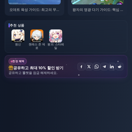
오데트 육성 가이드: 최고의 무기,
왕자의 영광 다기 가이드: 핵심 팁
성유물 및 조합 | 2026년 8월
톱 10 | 2026년 8월
추천 상품
원신
젠레스 존 제
붕괴: 스타레
로
일
한정 혜택
공유하고 최대 10% 할인 받기
공유하고 룰렛을 잠금 해제하세요.