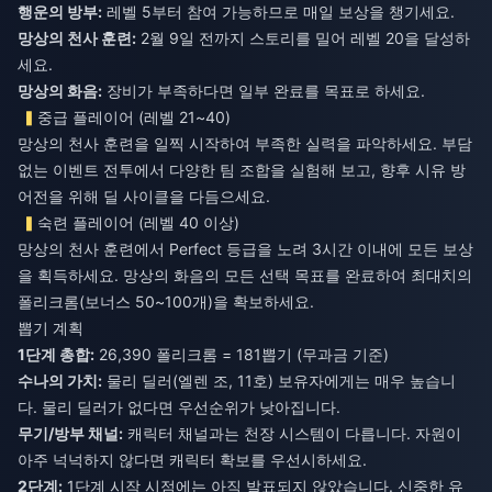
행운의 방부:
레벨 5부터 참여 가능하므로 매일 보상을 챙기세요.
망상의 천사 훈련:
2월 9일 전까지 스토리를 밀어 레벨 20을 달성하
세요.
망상의 화음:
장비가 부족하다면 일부 완료를 목표로 하세요.
중급 플레이어 (레벨 21~40)
망상의 천사 훈련을 일찍 시작하여 부족한 실력을 파악하세요. 부담
없는 이벤트 전투에서 다양한 팀 조합을 실험해 보고, 향후 시유 방
어전을 위해 딜 사이클을 다듬으세요.
숙련 플레이어 (레벨 40 이상)
망상의 천사 훈련에서 Perfect 등급을 노려 3시간 이내에 모든 보상
을 획득하세요. 망상의 화음의 모든 선택 목표를 완료하여 최대치의
폴리크롬(보너스 50~100개)을 확보하세요.
뽑기 계획
1단계 총합:
26,390 폴리크롬 = 181뽑기 (무과금 기준)
수나의 가치:
물리 딜러(엘렌 조, 11호) 보유자에게는 매우 높습니
다. 물리 딜러가 없다면 우선순위가 낮아집니다.
무기/방부 채널:
캐릭터 채널과는 천장 시스템이 다릅니다. 자원이
아주 넉넉하지 않다면 캐릭터 확보를 우선시하세요.
2단계:
1단계 시작 시점에는 아직 발표되지 않았습니다. 신중한 유