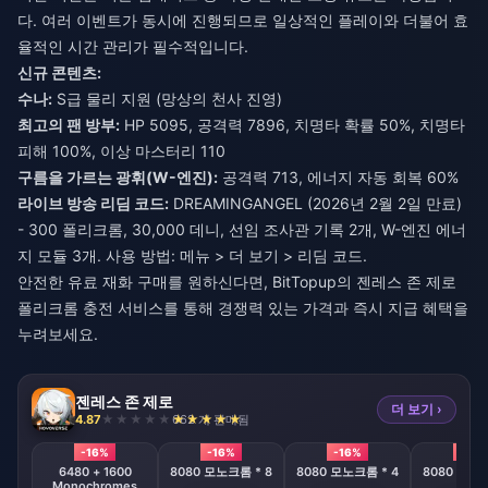
다. 여러 이벤트가 동시에 진행되므로 일상적인 플레이와 더불어 효
율적인 시간 관리가 필수적입니다.
신규 콘텐츠:
수나:
S급 물리 지원 (망상의 천사 진영)
최고의 팬 방부:
HP 5095, 공격력 7896, 치명타 확률 50%, 치명타
피해 100%, 이상 마스터리 110
구름을 가르는 광휘(W-엔진):
공격력 713, 에너지 자동 회복 60%
라이브 방송 리딤 코드:
DREAMINGANGEL (2026년 2월 2일 만료)
- 300 폴리크롬, 30,000 데니, 선임 조사관 기록 2개, W-엔진 에너
지 모듈 3개. 사용 방법: 메뉴 > 더 보기 > 리딤 코드.
안전한 유료 재화 구매를 원하신다면, BitTopup의
젠레스 존 제로
폴리크롬 충전
서비스를 통해 경쟁력 있는 가격과 즉시 지급 혜택을
누려보세요.
젠레스 존 제로
더 보기 ›
4.87
662 개 판매됨
-16%
-16%
-16%
-16%
6480 + 1600
8080 모노크롬 * 8
8080 모노크롬 * 4
8080 모노크
Monochromes