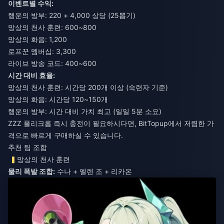
이벤트별 수익:
행운의 방부: 220 + 4,000 상당 (25뽑기)
망상의 천사 훈련: 600~800
망상의 화음: 1,200
로프꾼 멤버십: 3,300
라이브 방송 코드: 400~600
시간 대비 효율:
망상의 천사 훈련: 시간당 200개 이상 (숙련자 기준)
망상의 화음: 시간당 120~150개
행운의 방부: 시간 대비 가치 최고 (일일 5분 소요)
ZZZ 폴리크롬 즉시 충전
이 필요하시다면, BitTopup에서 저렴한 가
격으로 빠르게 구매하실 수 있습니다.
추천 팀 조합
망상의 천사 훈련
물리 폭발 조합:
수나 + 엘렌 조 + 리카온