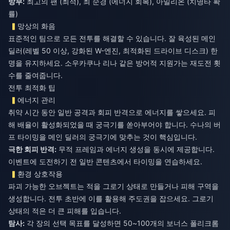
방부:
최고의 팬 (최적), 최 순경 (에너지 회복), 아밀리온 (치명타 확
률)
망상의 화음
표준적인 팀으로 모든 전투를 해결할 수 있습니다. 잘 육성된 메인
딜러(레벨 50 이상, 강화된 W-엔진, 최적화된 드라이브 디스크) 한
명을 유지하세요. 소우카쿠나 리나 같은 방어적 지원가는 재도전 횟
수를 줄여줍니다.
전투 최적화 팁
에너지 관리
취약 시간 동안 일반 공격과 회피 반격으로 에너지를 쌓으세요. 피
해 배율이 활성화되었을 때 궁극기를 쏟아부어야 합니다. 수나의 버
프 타이밍을 메인 딜러의 궁극기에 맞추는 것이 핵심입니다.
극한 회피 반격:
무적 프레임과 에너지 생성을 동시에 제공합니다.
이벤트에 도전하기 전 일반 콘텐츠에서 타이밍을 연습하세요.
환경 상호작용
파괴 가능한 오브젝트는 적을 그로기 상태로 만들거나 피해 구역을
생성합니다. 전투 초반에 이를 활용해 주도권을 잡으세요. 그로기
상태의 적은 더 큰 피해를 입습니다.
탐사:
각 장의 선택 목표를 달성하면 50~100개의 보너스 폴리크롬