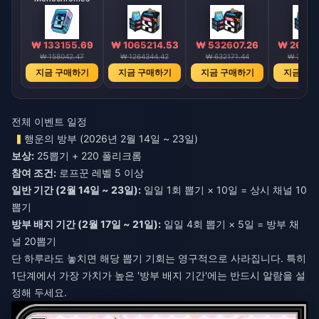
₩ 133155.69
₩ 1065214.53
₩ 532607.26
₩ 26629
₩ 158042.47
₩ 1264344.42
₩ 632171.44
₩ 31608
지금 구매하기
지금 구매하기
지금 구매하기
지금 구
전체 이벤트 일정
행운의 방부 (2026년 2월 14일 ~ 23일)
보상:
25뽑기 + 220 폴리크롬
참여 조건:
로프꾼 레벨 5 이상
일반 기간 (2월 14일 ~ 23일):
일일 1회 뽑기 × 10일 = 상시 채널 10
뽑기
방부 배지 기간 (2월 17일 ~ 21일):
일일 4회 뽑기 × 5일 = 방부 채
널 20뽑기
단 하루라도 놓치면 해당 뽑기 기회는 영구적으로 사라집니다. 특히
1단계에서 가장 가치가 높은 '방부 배지 기간'에는 반드시 알람을 설
정해 두세요.