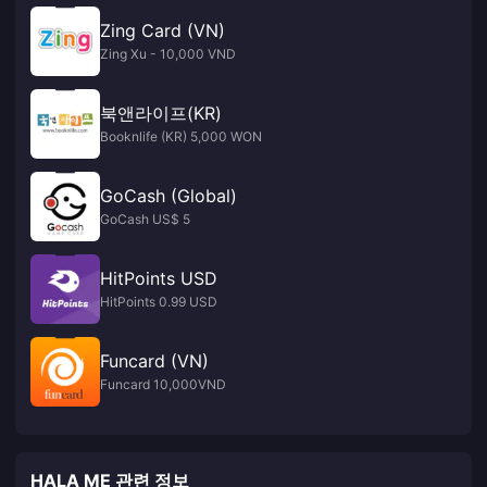
Zing Card (VN)
Zing Xu - 10,000 VND
북앤라이프(KR)
Booknlife (KR) 5,000 WON
GoCash (Global)
GoCash US$ 5
HitPoints USD
HitPoints 0.99 USD
Funcard (VN)
Funcard 10,000VND
HALA ME 관련 정보