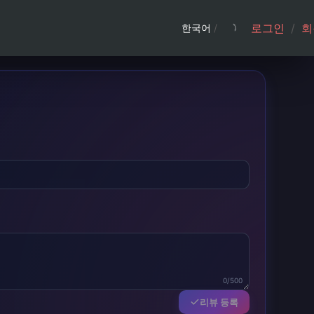
로그인
/
회
한국어
/
0/500
리뷰 등록