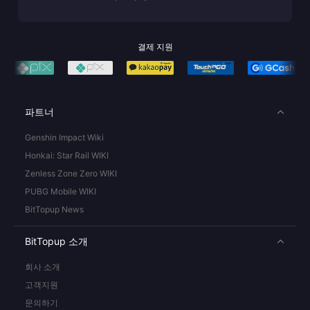
결제 지원
파트너
Genshin Impact Wiki
Honkai: Star Rail WIKI
Zenless Zone Zero WIKI
PUBG Mobile WIKI
BitTopup News
BitTopup 소개
회사 소개
고객지원
문의하기