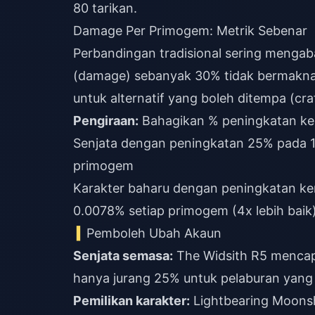
80 tarikan.
Damage Per Primogem: Metrik Sebenar
Perbandingan tradisional sering menga
(damage) sebanyak 30% tidak bermakna 
untuk alternatif yang boleh ditempa (cra
Pengiraan:
Bahagikan % peningkatan ke
Senjata dengan peningkatan 25% pada 
primogem
Karakter baharu dengan peningkatan k
0.0078% setiap primogem (4x lebih baik
Pemboleh Ubah Akaun
Senjata semasa:
The Widsith R5 mencap
hanya jurang 25% untuk pelaburan yang
Pemilikan karakter:
Lightbearing Moonsha