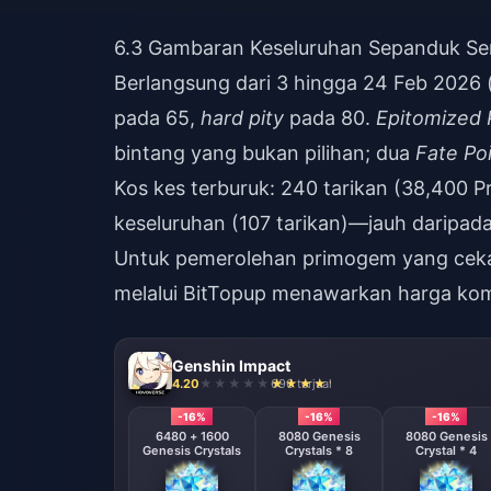
6.3 Gambaran Keseluruhan Sepanduk Sen
Berlangsung dari 3 hingga 24 Feb 2026 
pada 65,
hard pity
pada 80.
Epitomized 
bintang yang bukan pilihan; dua
Fate Po
Kos kes terburuk: 240 tarikan (38,400 
keseluruhan (107 tarikan)—jauh daripada
Untuk pemerolehan primogem yang cek
melalui BitTopup menawarkan harga kom
Genshin Impact
4.20
696 terjual
-16%
-16%
-16%
6480 + 1600
8080 Genesis
8080 Genesis
Genesis Crystals
Crystals * 8
Crystal * 4