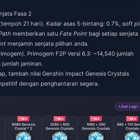
jata Fasa 2
(tempoh 21 hari). Kadar asas 5-bintang: 0.7%,
soft pi
Path
memberikan satu
Fate Point
bagi setiap senjata
int
menjamin senjata pilihan anda.
Primogem). Primogem F2P Versi 6.3: ~14,540 jumlah
 jumlah jaminan.
ap,
tambah nilai Genshin Impact Genesis Crystals
petitif dengan penghantaran segera.
Lihat Lagi ›
-16%
-16%
-16%
-16%
8080 Genesis
3280 + 600
1980 + 260
980 + 110 Ge
Crystal * 2
Genesis Crystals
Genesis Crystals
Crystals