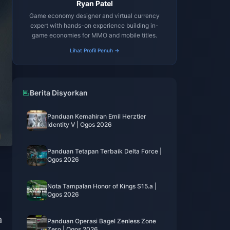
Ryan Patel
Game economy designer and virtual currency
expert with hands-on experience building in-
game economies for MMO and mobile titles.
Lihat Profil Penuh →
Berita Disyorkan
Panduan Kemahiran Emil Herztier
Identity V | Ogos 2026
Panduan Tetapan Terbaik Delta Force |
Ogos 2026
Nota Tampalan Honor of Kings S15.a |
Ogos 2026
a
Panduan Operasi Bagel Zenless Zone
Zero | Ogos 2026