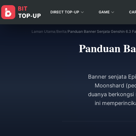
DIRECT TOP-UP
GAME
CA
Laman Utama
/
Berita
/
Panduan Banner Senjata Genshin 6.3 Fa
Panduan Ban
Banner senjata Ep
Moonshard (peda
duanya berkongsi 
ini memperinci