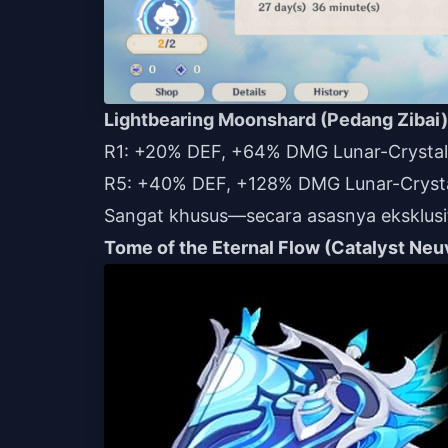
Lightbearing Moonshard (Pedang Zibai)
R1: +20% DEF, +64% DMG Lunar-Crystalliz
R5: +40% DEF, +128% DMG Lunar-Crysta
Sangat khusus—secara asasnya eksklusif
Tome of the Eternal Flow (Catalyst Neuv