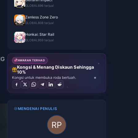
GLOBAL
696 terjual
Zenless Zone Zero
GLOBAL
808 terjual
Honkai: Star Rail
GLOBAL
959 terjual
MG
TAWARAN TERHAD
Kongsi & Menang Diskaun Sehingga
10%
Kongsi untuk membuka roda bertuah.
MENGENAI PENULIS