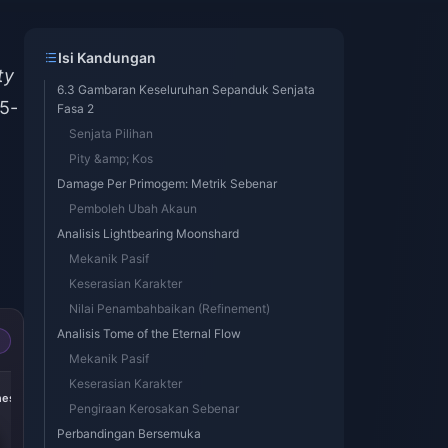
Isi Kandungan
ty
6.3 Gambaran Keseluruhan Sepanduk Senjata
 5-
Fasa 2
Senjata Pilihan
Pity &amp; Kos
Damage Per Primogem: Metrik Sebenar
Pemboleh Ubah Akaun
Analisis Lightbearing Moonshard
Mekanik Pasif
Keserasian Karakter
Nilai Penambahbaikan (Refinement)
Analisis Tome of the Eternal Flow
Mekanik Pasif
-15%
-14%
-19%
Keserasian Karakter
nesis
300 + 30 Genesis
60 Genesis
Blessing of the
Pengiraan Kerosakan Sebenar
Crystals
Crystals
Welkin Moon
Perbandingan Bersemuka