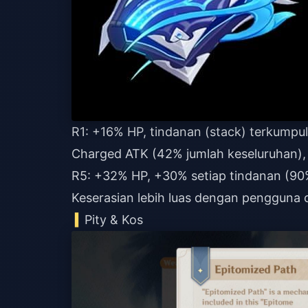
R1: +16% HP, tindanan (stack) terkumpu
Charged ATK (42% jumlah keseluruhan),
R5: +32% HP, +30% setiap tindanan (90%
Keserasian lebih luas dengan pengguna 
Pity & Kos