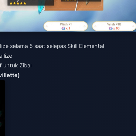
e selama 5 saat selepas Skill Elemental
llize
 untuk Zibai
illette)