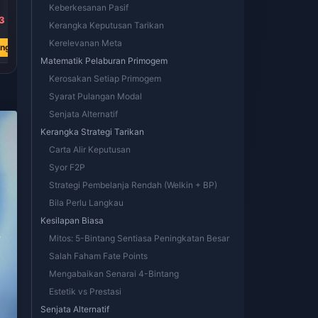
Keberkesanan Pasif
3
RM 18.94
RM 3.79
RM 18.94
Kerangka Keputusan Tarikan
RM 22.22
RM 4.41
RM 23.37
Kerelevanan Meta
ang
Beli Sekarang
Beli Sekarang
Beli Sekarang
Matematik Pelaburan Primogem
Kerosakan Setiap Primogem
Syarat Pulangan Modal
Senjata Alternatif
Kerangka Strategi Tarikan
Carta Alir Keputusan
Syor F2P
Strategi Pembelanja Rendah (Welkin + BP)
Bila Perlu Langkau
Kesilapan Biasa
Mitos: 5-Bintang Sentiasa Peningkatan Besar
Salah Faham Fate Points
Mengabaikan Senarai 4-Bintang
Estetik vs Prestasi
Senjata Alternatif