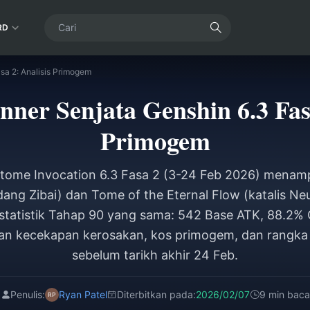
RD
sa 2: Analisis Primogem
ner Senjata Genshin 6.3 Fasa
Primogem
itome Invocation 6.3 Fasa 2 (3-24 Feb 2026) menamp
ng Zibai) dan Tome of the Eternal Flow (katalis Neuv
statistik Tahap 90 yang sama: 542 Base ATK, 88.2% 
kan kecekapan kerosakan, kos primogem, dan rangka 
sebelum tarikh akhir 24 Feb.
Penulis:
Ryan Patel
Diterbitkan pada:
2026/02/07
9 min baca