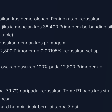
baikan kos pemerolehan. Peningkatan kerosakan
jika ia menelan kos 38,400 Primogem berbanding si
ftable).
rosakan dengan kos primogem.
12,800 Primogem = 0.00195% kerosakan setiap
erosakan pasukan 100% pada 12,800 Primogem =
)
ai 79.7% daripada kerosakan Tome R1 pada kos sif
 besar
rd hampir tidak bernilai tanpa Zibai