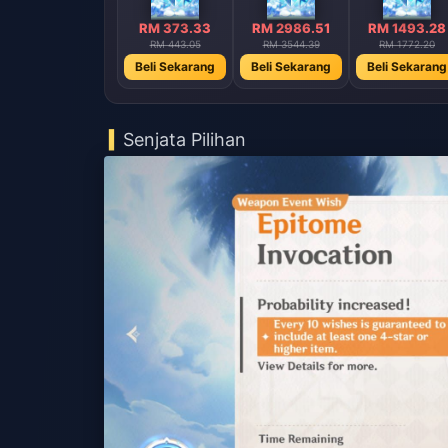
RM 373.33
RM 2986.51
RM 1493.28
RM 443.05
RM 3544.39
RM 1772.20
Beli Sekarang
Beli Sekarang
Beli Sekarang
Senjata Pilihan