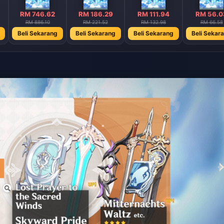
RM 746.62
RM 186.29
RM 111.94
RM 56.0
RM 886.10
RM 221.52
RM 132.98
RM 66.58
Beli Sekarang
Beli Sekarang
Beli Sekarang
Beli Sekar