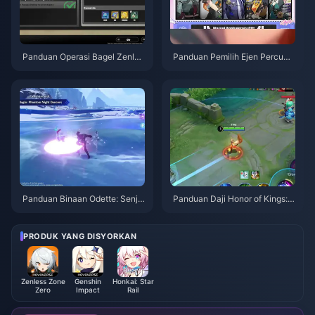
Panduan Operasi Bagel Zenles
Panduan Pemilih Ejen Percuma
s Zone Zero | Ogos 2026
ZZZ 3.1 | Ogos 2026
Panduan Binaan Odette: Senja
Panduan Daji Honor of Kings: 1
ta, Artefik & Pasukan Terbaik |
0 Tip Teratas | Ogos 2026
Ogos 2026
PRODUK YANG DISYORKAN
Zenless Zone
Genshin
Honkai: Star
Zero
Impact
Rail