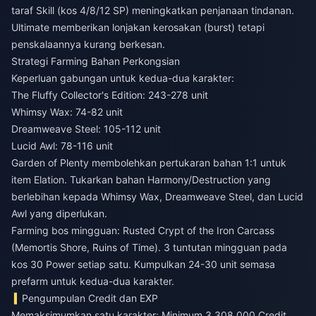
taraf Skill (kos 4/8/12 SP) meningkatkan penjanaan tindanan.
Ultimate memberikan lonjakan kerosakan (burst) tetapi
penskalaannya kurang berkesan.
Strategi Farming Bahan Perkongsian
Keperluan gabungan untuk kedua-dua karakter:
The Fluffy Collector's Edition: 243-278 unit
Whimsy Wax: 74-82 unit
Dreamweave Steel: 105-112 unit
Lucid Awl: 78-116 unit
Garden of Plenty membolehkan pertukaran bahan 1:1 untuk
item Elation. Tukarkan bahan Harmony/Destruction yang
berlebihan kepada Whimsy Wax, Dreamweave Steel, dan Lucid
Awl yang diperlukan.
Farming bos mingguan: Rusted Crypt of the Iron Carcass
(Memortis Shore, Ruins of Time). 3 tuntutan mingguan pada
kos 30 Power setiap satu. Kumpulkan 24-30 unit semasa
prefarm untuk kedua-dua karakter.
Pengumpulan Credit dan EXP
Memaksimumkan satu karakter: Minimum 3,308,000 Credit.