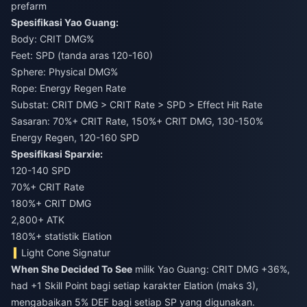
prefarm
Spesifikasi Yao Guang:
Body: CRIT DMG%
Feet: SPD (tanda aras 120-160)
Sphere: Physical DMG%
Rope: Energy Regen Rate
Substat: CRIT DMG > CRIT Rate > SPD > Effect Hit Rate
Sasaran: 70%+ CRIT Rate, 150%+ CRIT DMG, 130-150%
Energy Regen, 120-160 SPD
Spesifikasi Sparxie:
120-140 SPD
70%+ CRIT Rate
180%+ CRIT DMG
2,800+ ATK
180%+ statistik Elation
Light Cone Signatur
When She Decided To See
milik Yao Guang: CRIT DMG +36%,
had +1 Skill Point bagi setiap karakter Elation (maks 3),
mengabaikan 5% DEF bagi setiap SP yang digunakan.