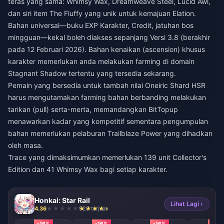
teras yang sama: Whimsy Wax, Dreamweave Steel, Lucid Awl,
dan siri item The Fluffy yang unik untuk kemajuan Elation.
Bahan universal—buku EXP Karakter, Credit, jatuhan bos
mingguan—kekal boleh diakses sepanjang Versi 3.8 (berakhir
pada 12 Februari 2026). Bahan kenaikan (ascension) khusus
karakter memerlukan anda melakukan farming di domain
Stagnant Shadow tertentu yang tersedia sekarang.
Pemain yang bersedia untuk
tambah nilai Oneiric Shard HSR
harus mengutamakan farming bahan berbanding melakukan
tarikan (pull) serta-merta, memandangkan BitTopup
menawarkan kadar yang kompetitif sementara pengumpulan
bahan memerlukan pelaburan Trailblaze Power yang dihadkan
oleh masa.
Trace yang dimaksimumkan memerlukan 139 unit Collector's
Edition dan 41 Whimsy Wax bagi setiap karakter.
Honkai: Star Rail
Lihat Lagi ›
4.36
928 terjual
-16%
-16%
-16%
-16%