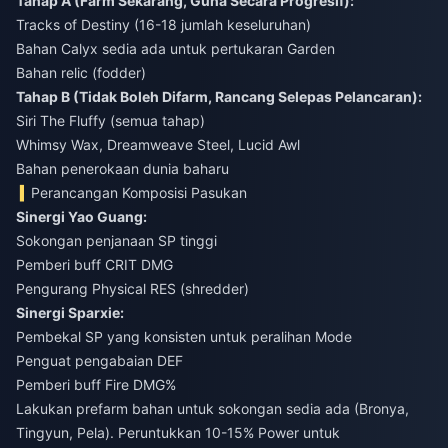
Tahap A (Farm Sekarang, Guna Secara Progresif):
Tracks of Destiny (16-18 jumlah keseluruhan)
Bahan Calyx sedia ada untuk pertukaran Garden
Bahan relic (fodder)
Tahap B (Tidak Boleh Difarm, Rancang Selepas Pelancaran):
Siri The Fluffy (semua tahap)
Whimsy Wax, Dreamweave Steel, Lucid Awl
Bahan penerokaan dunia baharu
Perancangan Komposisi Pasukan
Sinergi Yao Guang:
Sokongan penjanaan SP tinggi
Pemberi buff CRIT DMG
Pengurang Physical RES (shredder)
Sinergi Sparxie:
Pembekal SP yang konsisten untuk peralihan Mode
Penguat pengabaian DEF
Pemberi buff Fire DMG%
Lakukan prefarm bahan untuk sokongan sedia ada (Bronya,
Tingyun, Pela). Peruntukkan 10-15% Power untuk