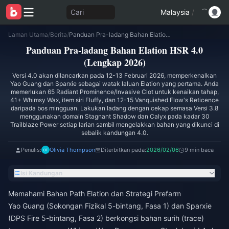
Cari
Malaysia
/
Laman Utama
/
Berita
/
Panduan Pra-ladang Bahan Elation HSR 4.0 (Lengkap 2026)
Panduan Pra-ladang Bahan Elation HSR 4.0
(Lengkap 2026)
Versi 4.0 akan dilancarkan pada 12-13 Februari 2026, memperkenalkan
Yao Guang dan Sparxie sebagai watak laluan Elation yang pertama. Anda
memerlukan 65 Radiant Prominence/Invasive Clot untuk kenaikan tahap,
41+ Whimsy Wax, item siri Fluffy, dan 12-15 Vanquished Flow's Reticence
daripada bos mingguan. Lakukan ladang dengan cekap semasa Versi 3.8
menggunakan domain Stagnant Shadow dan Calyx pada kadar 30
Trailblaze Power setiap larian sambil mengelakkan bahan yang dikunci di
sebalik kandungan 4.0.
Penulis:
Olivia Thompson
Diterbitkan pada:
2026/02/06
9 min baca
Isi Kandungan
Memahami Bahan Path Elation dan Strategi Prefarm
Yao Guang (Sokongan Fizikal 5-bintang, Fasa 1) dan Sparxie
(DPS Fire 5-bintang, Fasa 2) berkongsi bahan surih (trace)