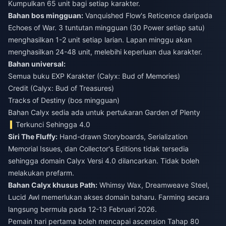
Kumpulkan 65 unit bagi setiap karakter.
Bahan bos mingguan:
Vanquished Flow's Reticence daripada
Echoes of War. 3 tuntutan mingguan (30 Power setiap satu)
menghasilkan 1-2 unit setiap larian. Lapan minggu akan
menghasilkan 24-48 unit, melebihi keperluan dua karakter.
Bahan universal:
Semua buku EXP Karakter (Calyx: Bud of Memories)
Credit (Calyx: Bud of Treasures)
Tracks of Destiny (bos mingguan)
Bahan Calyx sedia ada untuk pertukaran Garden of Plenty
Terkunci Sehingga 4.0
Siri The Fluffy:
Hand-drawn Storyboards, Serialization
Memorial Issues, dan Collector's Editions tidak tersedia
sehingga domain Calyx Versi 4.0 dilancarkan. Tidak boleh
melakukan prefarm.
Bahan Calyx khusus Path:
Whimsy Wax, Dreamweave Steel,
Lucid Awl memerlukan akses domain baharu. Farming secara
langsung bermula pada 12-13 Februari 2026.
Pemain hari pertama boleh mencapai ascension Tahap 80