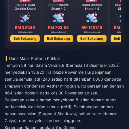
6480 + 1600
8080 Oneiric
8080 Oneiric
8080 One
Oneiric Shard
Shard * 2
Shard * 4
Shard 
RM 351.80
RM 703.55
RM 1407.15
RM 281
RM 420.38
RM 840.77
RM 1681.54
RM 3363
Beli Sekarang
Beli Sekarang
Beli Sekarang
Beli Sek
Garis Masa Prefarm Kritikal
Tempoh 58 hari dalam Versi 3.8 (bermula 16 Disember 2025)
menyediakan 13,920 Trailblaze Power melalui penjanaan
semula semula jadi (240 setiap hari) ditambah 1,000 daripada
simpanan Condensed Aether mingguan. Itu bersamaan dengan
464 larian domain pada kos 30 Power setiap satu.
Penjanaan semula harian menyokong 8 larian domain tanpa
perlu melakukan isian semula (refill). Seimbangkan antara
bahan ascension (Stagnant Shadows), bahan trace (domain
Calyx), dan penyelesaian bos mingguan.
Keperluan Bahan Lengkap Yao Guang