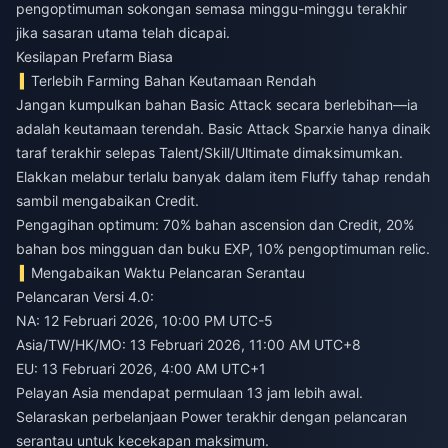
pengoptimuman sokongan semasa minggu-minggu terakhir
jika sasaran utama telah dicapai.
Kesilapan Prefarm Biasa
Terlebih Farming Bahan Keutamaan Rendah
Jangan kumpulkan bahan Basic Attack secara berlebihan—ia
adalah keutamaan terendah. Basic Attack Sparxie hanya dinaik
taraf terakhir selepas Talent/Skill/Ultimate dimaksimumkan.
Elakkan melabur terlalu banyak dalam item Fluffy tahap rendah
sambil mengabaikan Credit.
Pengagihan optimum: 70% bahan ascension dan Credit, 20%
bahan bos mingguan dan buku EXP, 10% pengoptimuman relic.
Mengabaikan Waktu Pelancaran Serantau
Pelancaran Versi 4.0:
NA: 12 Februari 2026, 10:00 PM UTC-5
Asia/TW/HK/MO: 13 Februari 2026, 11:00 AM UTC+8
EU: 13 Februari 2026, 4:00 AM UTC+1
Pelayan Asia mendapat permulaan 13 jam lebih awal.
Selaraskan perbelanjaan Power terakhir dengan pelancaran
serantau untuk kecekapan maksimum.