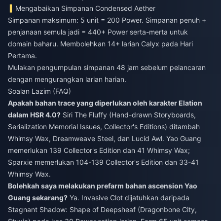
Mengabaikan Simpanan Condensed Aether
Simpanan maksimum: 5 unit = 200 Power. Simpanan penuh +
penjanaan semula jadi = 440+ Power serta-merta untuk
domain baharu. Membolehkan 14+ larian Calyx pada Hari
Pertama.
Mulakan pengumpulan simpanan 48 jam sebelum pelancaran
dengan mengurangkan larian harian.
Soalan Lazim (FAQ)
Apakah bahan trace yang diperlukan oleh karakter Elation
dalam HSR 4.0?
Siri The Fluffy (Hand-drawn Storyboards,
Serialization Memorial Issues, Collector's Editions) ditambah
Whimsy Wax, Dreamweave Steel, dan Lucid Awl. Yao Guang
memerlukan 139 Collector's Edition dan 41 Whimsy Wax;
Sparxie memerlukan 104-139 Collector's Edition dan 33-41
Whimsy Wax.
Bolehkah saya melakukan prefarm bahan ascension Yao
Guang sekarang?
Ya. Invasive Clot dijatuhkan daripada
Stagnant Shadow: Shape of Deepsheaf (Dragonbone City,