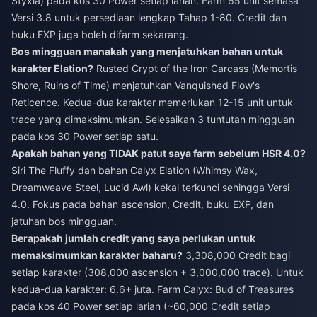
Styxia) pada kos 30 Power setiap larian. Farm 65 unit semasa
Versi 3.8 untuk persediaan lengkap Tahap 1-80. Credit dan
buku EXP juga boleh difarm sekarang.
Bos mingguan manakah yang menjatuhkan bahan untuk
karakter Elation?
Rusted Crypt of the Iron Carcass (Memortis
Shore, Ruins of Time) menjatuhkan Vanquished Flow's
Reticence. Kedua-dua karakter memerlukan 12-15 unit untuk
trace yang dimaksimumkan. Selesaikan 3 tuntutan mingguan
pada kos 30 Power setiap satu.
Apakah bahan yang TIDAK patut saya farm sebelum HSR 4.0?
Siri The Fluffy dan bahan Calyx Elation (Whimsy Wax,
Dreamweave Steel, Lucid Awl) kekal terkunci sehingga Versi
4.0. Fokus pada bahan ascension, Credit, buku EXP, dan
jatuhan bos mingguan.
Berapakah jumlah credit yang saya perlukan untuk
memaksimumkan karakter baharu?
3,308,000 Credit bagi
setiap karakter (308,000 ascension + 3,000,000 trace). Untuk
kedua-dua karakter: 6.6+ juta. Farm Calyx: Bud of Treasures
pada kos 40 Power setiap larian (~60,000 Credit setiap