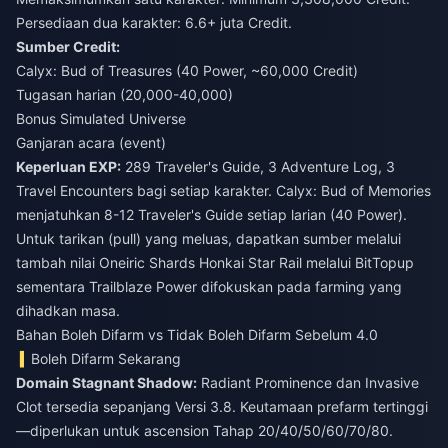
Persediaan dua karakter: 6.6+ juta Credit.
Sumber Credit:
Calyx: Bud of Treasures (40 Power, ~60,000 Credit)
Tugasan harian (20,000-40,000)
Bonus Simulated Universe
Ganjaran acara (event)
Keperluan EXP:
289 Traveler's Guide, 3 Adventure Log, 3
Travel Encounters bagi setiap karakter. Calyx: Bud of Memories
menjatuhkan 8-12 Traveler's Guide setiap larian (40 Power).
Untuk tarikan (pull) yang meluas, dapatkan sumber melalui
tambah nilai Oneiric Shards Honkai Star Rail
melalui BitTopup
sementara Trailblaze Power difokuskan pada farming yang
dihadkan masa.
Bahan Boleh Difarm vs Tidak Boleh Difarm Sebelum 4.0
Boleh Difarm Sekarang
Domain Stagnant Shadow:
Radiant Prominence dan Invasive
Clot tersedia sepanjang Versi 3.8. Keutamaan prefarm tertinggi
—diperlukan untuk ascension Tahap 20/40/50/60/70/80.