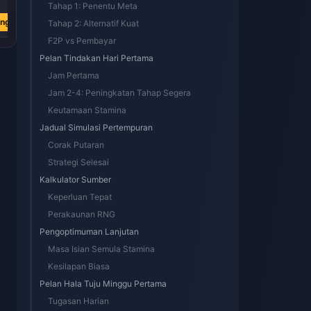
Tahap 1: Penentu Meta
RM 21.02
RM 21.02
RM 4.17
ang
Beli Sekarang
Beli Sekarang
Beli Sekarang
Tahap 2: Alternatif Kuat
F2P vs Pembayar
Pelan Tindakan Hari Pertama
Jam Pertama
Jam 2-4: Peningkatan Tahap Segera
Keutamaan Stamina
Jadual Simulasi Pertempuran
Corak Putaran
Strategi Selesai
Kalkulator Sumber
Keperluan Tepat
Perakaunan RNG
Pengoptimuman Lanjutan
Masa Isian Semula Stamina
Kesilapan Biasa
Pelan Hala Tuju Minggu Pertama
Tugasan Harian