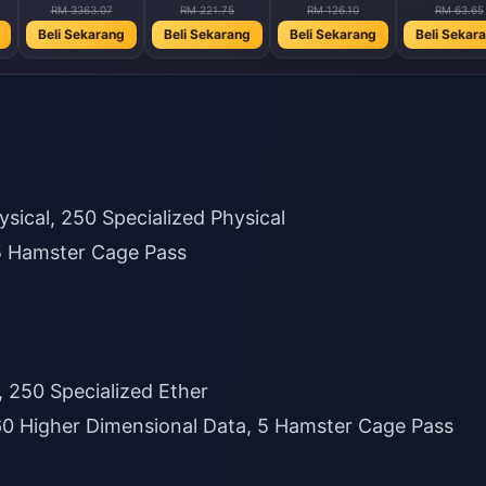
RM 3363.07
RM 221.75
RM 126.10
RM 63.65
Beli Sekarang
Beli Sekarang
Beli Sekarang
Beli Sekar
sical, 250 Specialized Physical
 5 Hamster Cage Pass
, 250 Specialized Ether
 60 Higher Dimensional Data, 5 Hamster Cage Pass