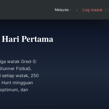
Log masuk
/
Malaysia
/
 Hari Pertama
iga watak Gred-S:
unner Fizikal).
 setiap watak, 250
us Hunt mingguan
 optimum, dan