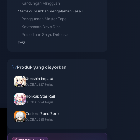
Kandungan Mingguan
Memaksimumkan Pengalaman Fasa 1
Penggunaan Master Tape
Keutamaan Drive Disc
Persediaan Shiyu Defense
FAQ
Produk yang disyorkan
Genshin Impact
GLOBAL
827 terjual
Honkai: Star Rail
GLOBAL
924 terjual
Zenless Zone Zero
GLOBAL
538 terjual
TAWARAN TERHAD