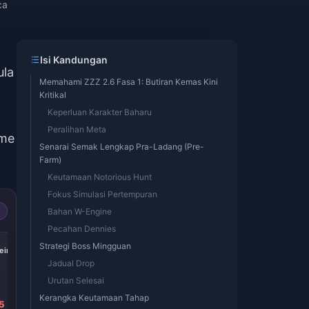
ca
Isi Kandungan
ula
Memahami ZZZ 2.6 Fasa 1: Butiran Kemas Kini
Kritikal
Keperluan Karakter Baharu
Peralihan Meta
ome
Senarai Semak Lengkap Pra-Ladang (Pre-
Farm)
Keutamaan Notorious Hunt
Fokus Simulasi Pertempuran
Bahan W-Engine
Pecahan Dennies
-17%
-17%
-17%
Strategi Boss Mingguan
iric
Express Supply
300 + 30 Oneiric
60 Oneiric Shard
Pass
Shard
Jadual Drop
Urutan Selesai
Kerangka Keutamaan Tahap
5
RM 17.50
RM 17.54
RM 3.46