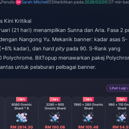
Penulis:
Sarah Mitchell
Diterbitkan pada:
2026/02/05
7 min ba
Kini Kritikal
ruari (21 hari) menampilkan Sunna dan Aria. Fasa 2 p
 dengan Nangong Yu. Mekanik banner: kadar asas S-
 (+6% kadar), dan
hard pity
pada 90. S-Rank yang
00 Polychrome. BitTopup menawarkan pakej Polychr
ntas untuk pelaburan pelbagai banner.
Lihat Lagi ›
-16%
-14%
-16%
-14%
8080 Oneiric
3280 + 600
1980 + 260 Oneiric
980 + 110 One
Shard * 8
Oneiric Shard
Shard
Shard
RM 2814.30
RM 190.08
RM 105.48
RM 54.5