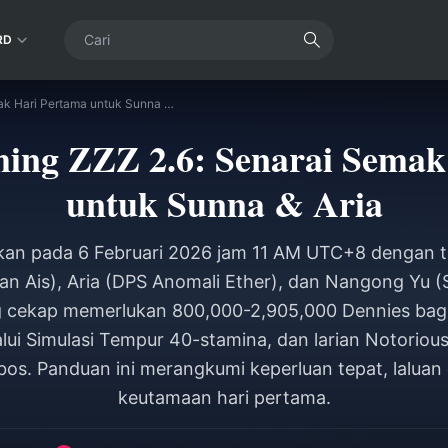
RD
Panduan Farming ZZZ 2.6: Senarai Semak Hari Pertama untuk Sunna & Aria
ing ZZZ 2.6: Senarai Semak
untuk Sunna & Aria
arkan pada 6 Februari 2026 jam 11 AM UTC+8 dengan t
n Ais), Aria (DPS Anomali Ether), dan Nangong Yu (St
 cekap memerlukan 800,000-2,905,000 Dennies bagi
lui Simulasi Tempur 40-stamina, dan larian Notorio
bos. Panduan ini merangkumi keperluan tepat, laluan
keutamaan hari pertama.