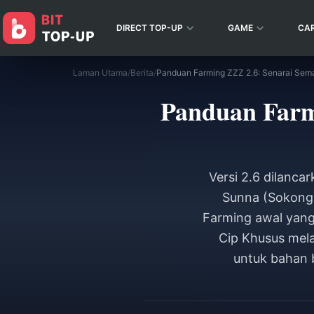
DIRECT TOP-UP
GAME
CA
Laman Utama
/
Berita
/
Panduan Farm
Versi 2.6 dilanc
Sunna (Sokonga
Farming awal yang
Cip Khusus mela
untuk bahan 