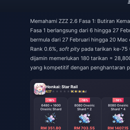
Memahami ZZZ 2.6 Fasa 1: Butiran Kemas 
Fasa 1 berlangsung dari 6 hingga 27 Feb
bermula dari 27 Februari hingga 20 Mac
Rank 0.6%,
soft pity
pada tarikan ke-75
dijamin memerlukan 180 tarikan = 28,8
yang kompetitif dengan penghantaran pa
Honkai: Star Rail
4.17
924 terjual
-16%
-16%
-16%
6480 + 1600
8080 Oneiric
8080 Oneiric
Oneiric Shard
Shard * 2
Shard * 4
RM 351.80
RM 703.55
RM 1407.15