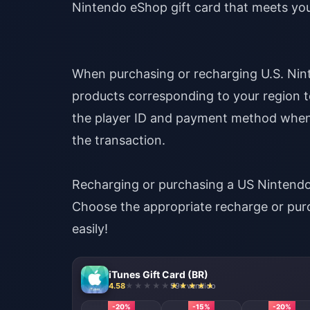
Nintendo eShop gift card that meets yo
When purchasing or recharging U.S. Nint
products corresponding to your region t
the player ID and payment method when 
the transaction.
Recharging or purchasing a US Nintendo 
Choose the appropriate recharge or pur
easily!
iTunes Gift Card (BR)
4.58
994 vendido
-20%
-15%
-20%