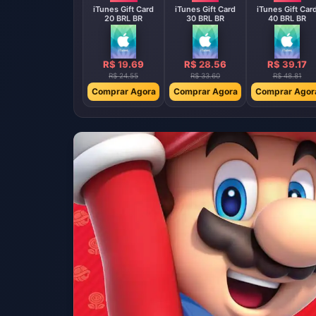
iTunes Gift Card
iTunes Gift Card
iTunes Gift Car
20 BRL BR
30 BRL BR
40 BRL BR
R$ 19.69
R$ 28.56
R$ 39.17
R$ 24.55
R$ 33.60
R$ 48.81
Comprar Agora
Comprar Agora
Comprar Agor