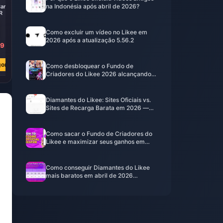
na Indonésia após abril de 2026?
Card
iTunes Gift Card
R
200 BRL BR
Como excluir um vídeo no Likee em
2026 após a atualização 5.56.2
89
R$ 194.93
R$ 243.04
ora
Comprar Agora
Como desbloquear o Fundo de
Criadores do Likee 2026 alcançando o
Nível 35 rapidamente
Diamantes do Likee: Sites Oficiais vs.
Sites de Recarga Barata em 2026 —
Qual realmente vale a pena?
Como sacar o Fundo de Criadores do
Likee e maximizar seus ganhos em
2026
Como conseguir Diamantes do Likee
mais baratos em abril de 2026
(Economize até 65%)