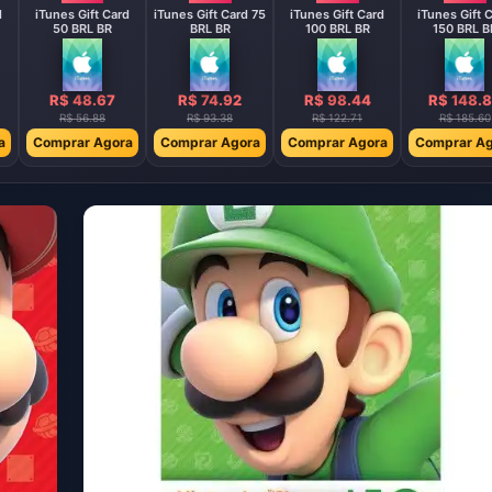
d
iTunes Gift Card
iTunes Gift Card 75
iTunes Gift Card
iTunes Gift 
50 BRL BR
BRL BR
100 BRL BR
150 BRL B
R$ 48.67
R$ 74.92
R$ 98.44
R$ 148.
R$ 56.88
R$ 93.38
R$ 122.71
R$ 185.60
a
Comprar Agora
Comprar Agora
Comprar Agora
Comprar Ag