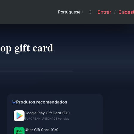
Entrar
/
Cadast
Portuguese
/
op gift card
Produtos recomendados
Google Play Gift Card (EU)
EUROPEAN UNION
703 vendido
Uber Gift Card (CA)