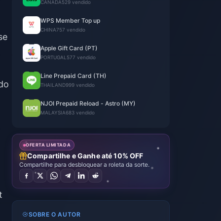
CANADA
529 vendido
WPS Member Top up
CHINA
757 vendido
se
Apple Gift Card (PT)
PORTUGAL
577 vendido
Line Prepaid Card (TH)
ndo
THAILAND
999 vendido
NJOI Prepaid Reload - Astro (MY)
MALAYSIA
683 vendido
t
OFERTA LIMITADA
Compartilhe e Ganhe até 10% OFF
Compartilhe para desbloquear a roleta da sorte.
t
SOBRE O AUTOR