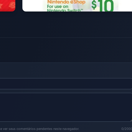
de ver seus comentários pendentes neste navegador.
0/200