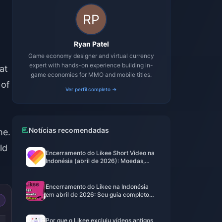
Ryan Patel
Game economy designer and virtual currency
expert with hands-on experience building in-
at
game economies for MMO and mobile titles.
 of
Ver perfil completo →
Notícias recomendadas
me.
ld
Encerramento do Likee Short Video na
Indonésia (abril de 2026): Moedas,
Backup e Próximos Passos
Encerramento do Likee na Indonésia
em abril de 2026: Seu guia completo
de próximos passos
-20%
Por que o Likee excluiu vídeos antigos