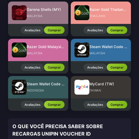
Garena Shells (MY)
Razer Gold Thailand (THB)
MALAYSIA
THAILAND
Avaliações
Comprar
Avaliações
Comprar
Razer Gold Malaysia (MYR)
Steam Wallet Code (MYR)
MALAYSIA
MALAYSIA
Avaliações
Comprar
Avaliações
Comprar
Steam Wallet Code (IDR)
MyCard (TW)
INDONESIA
TAIWAN
Avaliações
Comprar
Avaliações
Comprar
O QUE VOCÊ PRECISA SABER SOBRE
RECARGAS UNIPIN VOUCHER ID