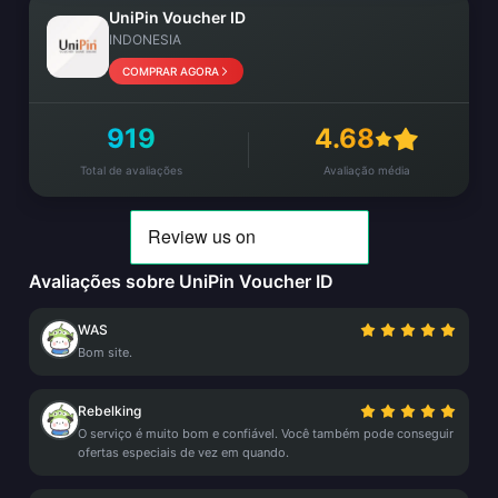
UniPin Voucher ID
INDONESIA
COMPRAR AGORA
919
4.68
Total de avaliações
Avaliação média
Avaliações sobre UniPin Voucher ID
WAS
Bom site.
Rebelking
O serviço é muito bom e confiável. Você também pode conseguir
ofertas especiais de vez em quando.