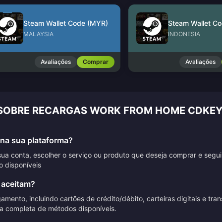
Steam Wallet Code (MYR)
Steam Wallet Co
MALAYSIA
INDONESIA
Avaliações
Comprar
Avaliações
 SOBRE RECARGAS WORK FROM HOME CDKEY
na sua plataforma?
sua conta, escolher o serviço ou produto que deseja comprar e segu
 disponíveis
 aceitam?
nto, incluindo cartões de crédito/débito, carteiras digitais e tran
ta completa de métodos disponíveis.