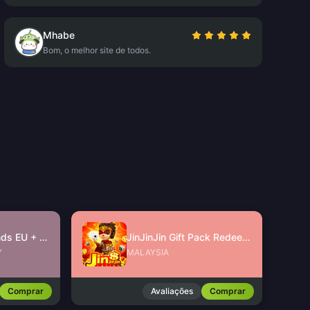
Mhabe
Bom, o melhor site de todos.
Free Fire Diamonds EU + TR
JinJinJin Gift Pack Redeem Code
Y
MALAYSIA
Comprar
Avaliações
Comprar