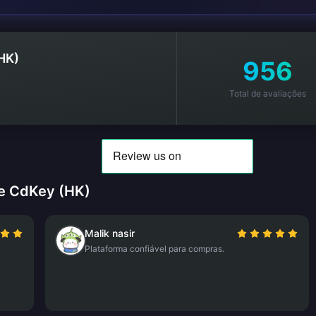
HK)
956
Total de avaliações
e CdKey (HK)
Malik nasir
Plataforma confiável para compras.