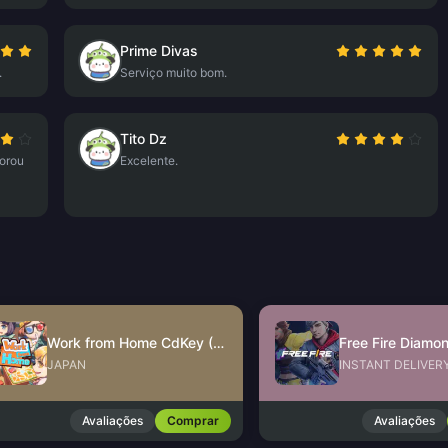
Prime Divas
.
Serviço muito bom.
Tito Dz
orou
Excelente.
Work from Home CdKey (JP)
JAPAN
INSTANT DELIVER
Avaliações
Comprar
Avaliações