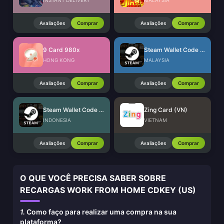
INSTANT DELIVERY
MALAYSIA
Avaliações
Comprar
Avaliações
Comprar
9 Card 980x
Steam Wallet Code (MYR)
HONG KONG
MALAYSIA
Avaliações
Comprar
Avaliações
Comprar
Steam Wallet Code (IDR)
Zing Card (VN)
INDONESIA
VIETNAM
Avaliações
Comprar
Avaliações
Comprar
O QUE VOCÊ PRECISA SABER SOBRE
RECARGAS WORK FROM HOME CDKEY (US)
1.
Como faço para realizar uma compra na sua
plataforma?