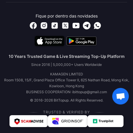
Fique por dentro das novidades
10 Years Trusted Game & Live Streaming Top-Up Platform
Since 2016 | 5,000,000+ Users Worldwide
KAMAGEN LIMITED
Room 1508, 15/F, Grand Plaza Office Tower II, 625 Nathan Road, Mong Kok,
Kowloon, Hong Kong
BUSINESS COOPERATION: ibittopup@gmail.com
© 2016-2026 BitTopup. All Rights Reserved.
TRUSTED & VERIFIED BY