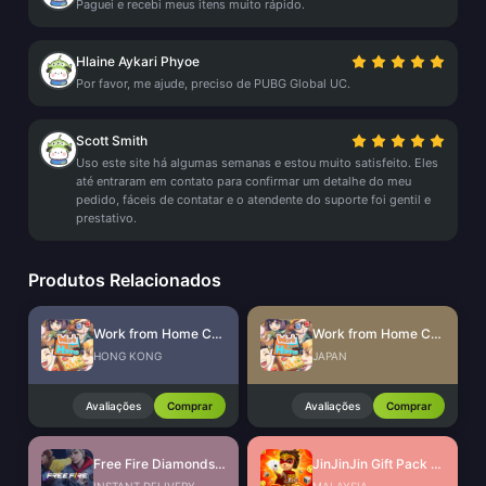
Paguei e recebi meus itens muito rápido.
Hlaine Aykari Phyoe
Por favor, me ajude, preciso de PUBG Global UC.
Scott Smith
Uso este site há algumas semanas e estou muito satisfeito. Eles
até entraram em contato para confirmar um detalhe do meu
pedido, fáceis de contatar e o atendente do suporte foi gentil e
prestativo.
Produtos Relacionados
Work from Home CdKey (HK)
Work from Home CdKey (JP)
HONG KONG
JAPAN
Avaliações
Comprar
Avaliações
Comprar
Free Fire Diamonds EU + TR
JinJinJin Gift Pack Redeem Code