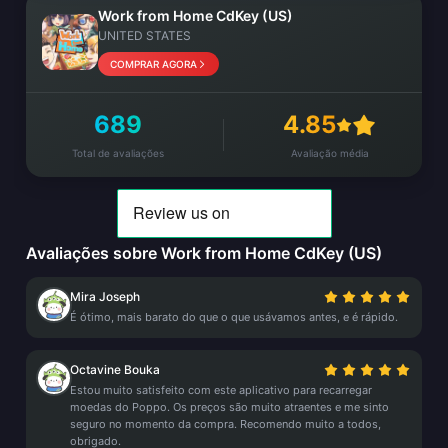
Work from Home CdKey (US)
UNITED STATES
COMPRAR AGORA
689
4.85
Total de avaliações
Avaliação média
Avaliações sobre Work from Home CdKey (US)
Mira Joseph
É ótimo, mais barato do que o que usávamos antes, e é rápido.
Octavine Bouka
Estou muito satisfeito com este aplicativo para recarregar
moedas do Poppo. Os preços são muito atraentes e me sinto
seguro no momento da compra. Recomendo muito a todos,
obrigado.