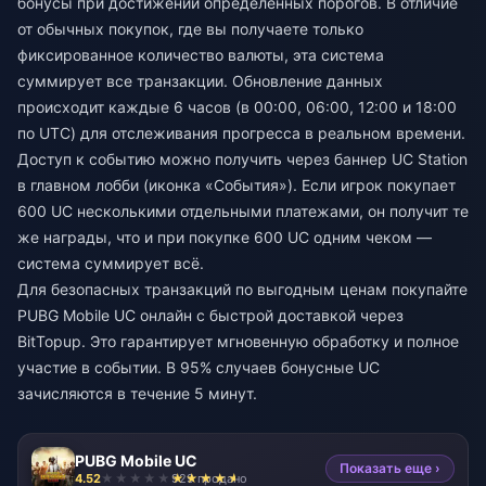
бонусы при достижении определенных порогов. В отличие
от обычных покупок, где вы получаете только
фиксированное количество валюты, эта система
суммирует все транзакции. Обновление данных
происходит каждые 6 часов (в 00:00, 06:00, 12:00 и 18:00
по UTC) для отслеживания прогресса в реальном времени.
Доступ к событию можно получить через баннер UC Station
в главном лобби (иконка «События»). Если игрок покупает
600 UC несколькими отдельными платежами, он получит те
же награды, что и при покупке 600 UC одним чеком —
система суммирует всё.
Для безопасных транзакций по выгодным ценам
покупайте
PUBG Mobile UC онлайн с быстрой доставкой
через
BitTopup. Это гарантирует мгновенную обработку и полное
участие в событии. В 95% случаев бонусные UC
зачисляются в течение 5 минут.
PUBG Mobile UC
Показать еще ›
4.52
929 продано