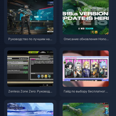
Руководство по лучшим наст
Описание обновления Honor
ройкам Delta Force | Август 2
of Kings S15.a | Август 2026
026
Zenless Zone Zero: Руководст
Гайд по выбору бесплатного
во по операции «Бейгл» | Авг
агента в ZZZ 3.1 | Август 202
уст 2026
6