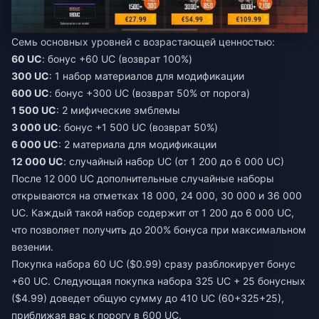
Семь основных уровней с возрастающей ценностью:
60 UC
: бонус +60 UC (возврат 100%)
300 UC
: 1 набор материалов для модификации
600 UC
: бонус +300 UC (возврат 50% от порога)
1 500 UC
: 2 мифические эмблемы
3 000 UC
: бонус +1 500 UC (возврат 50%)
6 000 UC
: 2 материала для модификации
12 000 UC
: случайный набор UC (от 1 200 до 6 000 UC)
После 12 000 UC дополнительные случайные наборы
открываются на отметках 18 000, 24 000, 30 000 и 36 000
UC. Каждый такой набор содержит от 1 200 до 6 000 UC,
что позволяет получить до 200% бонуса при максимальном
везении.
Покупка набора 60 UC ($0.99) сразу разблокирует бонус
+60 UC. Следующая покупка набора 325 UC + 25 бонусных
($4.99) доведет общую сумму до 410 UC (60+325+25),
приближая вас к порогу в 600 UC.