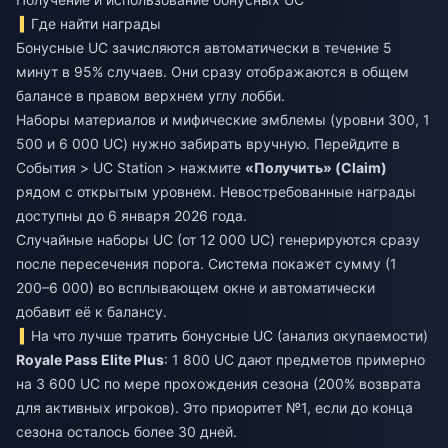
Где найти награды
Бонусные UC зачисляются автоматически в течение 5
минут в 95% случаев. Они сразу отображаются в общем
балансе в правом верхнем углу лобби.
Наборы материалов и мифические эмблемы (уровни 300, 1
500 и 6 000 UC) нужно забирать вручную. Перейдите в
События > UC Station > нажмите
«Получить» (Claim)
рядом с открытым уровнем. Невостребованные награды
доступны до 6 января 2026 года.
Случайные наборы UC (от 12 000 UC) генерируются сразу
после пересечения порога. Система покажет сумму (1
200–6 000) во всплывающем окне и автоматически
добавит её к балансу.
На что лучше тратить бонусные UC (анализ окупаемости)
Royale Pass Elite Plus
: 1 800 UC дают предметов примерно
на 3 600 UC по мере прохождения сезона (200% возврата
для активных игроков). Это приоритет №1, если до конца
сезона осталось более 30 дней.