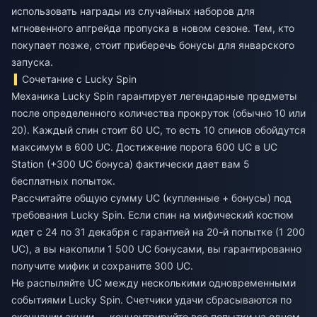
использовать награды из случайных наборов для
мгновенного апгрейда пропуска в новом сезоне. Тем, кто
покупает позже, стоит приберечь бонусы для январского
запуска.
Сочетание с Lucky Spin
Механика Lucky Spin гарантирует легендарные предметы
после определенного количества прокруток (обычно 10 или
20). Каждый спин стоит 60 UC, то есть 10 спинов обойдутся
максимум в 600 UC. Достижение порога 600 UC в UC
Station (+300 UC бонуса) фактически дает вам 5
бесплатных попыток.
Рассчитайте общую сумму UC (купленные + бонусы) под
требования Lucky Spin. Если спин на мифический костюм
идет с 24 по 31 декабря с гарантией на 20-й попытке (1 200
UC), а вы накопили 1 500 UC бонусами, вы гарантированно
получите мифик и сохраните 300 UC.
Не распыляйте UC между несколькими одновременными
событиями Lucky Spin. Счетчики удачи сбрасываются по
окончании акции — концентрируйте все попытки на одном