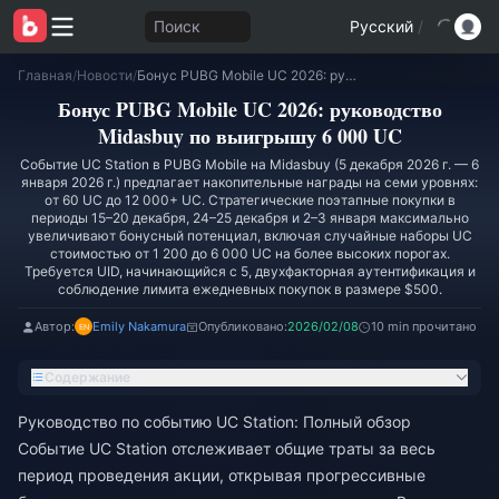
Поиск
Русский
/
Главная
/
Новости
/
Бонус PUBG Mobile UC 2026: руководство Midasbuy по выигрышу 6 000 UC
Бонус PUBG Mobile UC 2026: руководство
Midasbuy по выигрышу 6 000 UC
Событие UC Station в PUBG Mobile на Midasbuy (5 декабря 2026 г. — 6
января 2026 г.) предлагает накопительные награды на семи уровнях:
от 60 UC до 12 000+ UC. Стратегические поэтапные покупки в
периоды 15–20 декабря, 24–25 декабря и 2–3 января максимально
увеличивают бонусный потенциал, включая случайные наборы UC
стоимостью от 1 200 до 6 000 UC на более высоких порогах.
Требуется UID, начинающийся с 5, двухфакторная аутентификация и
соблюдение лимита ежедневных покупок в размере $500.
Автор:
Emily Nakamura
Опубликовано:
2026/02/08
10 min прочитано
Содержание
Руководство по событию UC Station: Полный обзор
Событие UC Station отслеживает общие траты за весь
период проведения акции, открывая прогрессивные