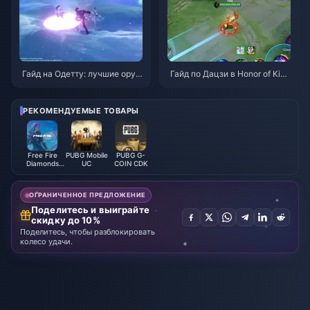
Гайд на Одетту: лучшие оруж
Гайд по Дацзи в Honor of King
ия, артефакты и команды | Ав
s: 10 главных трюков | Август
густ 2026
2026
РЕКОМЕНДУЕМЫЕ ТОВАРЫ
Free Fire
PUBG Mobile
PUBG G-
Diamonds
UC
COIN CDK
(LATAM)
ОГРАНИЧЕННОЕ ПРЕДЛОЖЕНИЕ
Поделитесь и выиграйте
скидку до 10%
Поделитесь, чтобы разблокировать
колесо удачи.