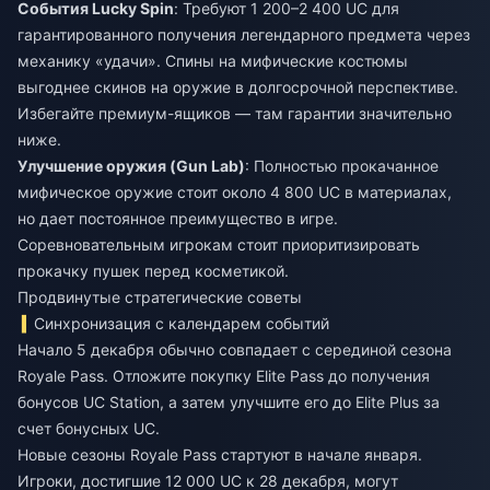
События Lucky Spin
: Требуют 1 200–2 400 UC для
гарантированного получения легендарного предмета через
механику «удачи». Спины на мифические костюмы
выгоднее скинов на оружие в долгосрочной перспективе.
Избегайте премиум-ящиков — там гарантии значительно
ниже.
Улучшение оружия (Gun Lab)
: Полностью прокачанное
мифическое оружие стоит около 4 800 UC в материалах,
но дает постоянное преимущество в игре.
Соревновательным игрокам стоит приоритизировать
прокачку пушек перед косметикой.
Продвинутые стратегические советы
Синхронизация с календарем событий
Начало 5 декабря обычно совпадает с серединой сезона
Royale Pass. Отложите покупку Elite Pass до получения
бонусов UC Station, а затем улучшите его до Elite Plus за
счет бонусных UC.
Новые сезоны Royale Pass стартуют в начале января.
Игроки, достигшие 12 000 UC к 28 декабря, могут