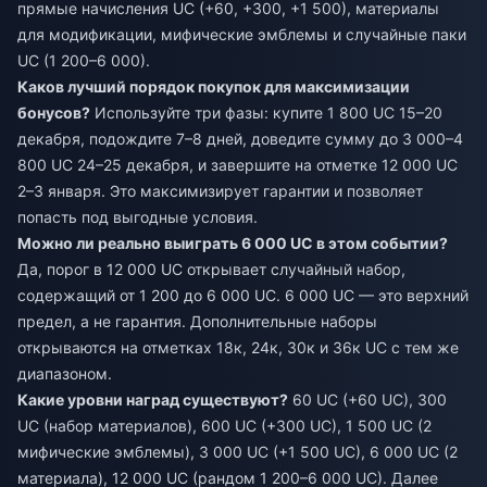
прямые начисления UC (+60, +300, +1 500), материалы
для модификации, мифические эмблемы и случайные паки
UC (1 200–6 000).
Каков лучший порядок покупок для максимизации
бонусов?
Используйте три фазы: купите 1 800 UC 15–20
декабря, подождите 7–8 дней, доведите сумму до 3 000–4
800 UC 24–25 декабря, и завершите на отметке 12 000 UC
2–3 января. Это максимизирует гарантии и позволяет
попасть под выгодные условия.
Можно ли реально выиграть 6 000 UC в этом событии?
Да, порог в 12 000 UC открывает случайный набор,
содержащий от 1 200 до 6 000 UC. 6 000 UC — это верхний
предел, а не гарантия. Дополнительные наборы
открываются на отметках 18к, 24к, 30к и 36к UC с тем же
диапазоном.
Какие уровни наград существуют?
60 UC (+60 UC), 300
UC (набор материалов), 600 UC (+300 UC), 1 500 UC (2
мифические эмблемы), 3 000 UC (+1 500 UC), 6 000 UC (2
материала), 12 000 UC (рандом 1 200–6 000 UC). Далее