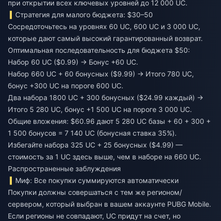
при открытии всех ключевых уровней до 12 000 UC.
Стратегия для малого бюджета: $30–50
Сосредоточьтесь на уровнях 60 UC, 600 UC и 3 000 UC,
которые дают самый высокий гарантированный возврат.
Оптимальная последовательность для бюджета $50:
Набор 60 UC ($0.99) → Бонус +60 UC.
Набор 660 UC + 60 бонусных ($9.99) → Итого 780 UC,
бонус +300 UC на пороге 600 UC.
Два набора 1800 UC + 300 бонусных ($24.99 каждый) →
Итого 5 280 UC, бонус +1 500 UC на пороге 3 000 UC.
Общие вложения: $60.96 дают 5 280 UC базы + 60 + 300 +
1 500 бонусов = 7 140 UC (бонусная ставка 35%).
Избегайте набора 325 UC + 25 бонусных ($4.99) —
стоимость за 1 UC здесь выше, чем в наборе на 660 UC.
Распространенные заблуждения
Миф: Все покупки суммируются автоматически
Покупки должны совершаться с тем же регионом/
сервером, который выбран в вашем аккаунте PUBG Mobile.
Если регионы не совпадают, UC придут на счет, но