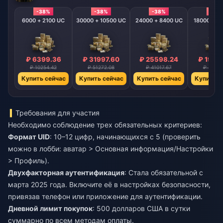
-38%
-38%
-38%
-38
6000 + 2100 UC
30000 + 10500 UC
24000 + 8400 UC
18000 + 6
₽ 6399.36
₽ 31997.60
₽ 25598.24
₽ 1919
₽ 10254.42
₽ 51272.08
₽ 41017.67
₽ 30763
Купить сейчас
Купить сейчас
Купить сейчас
Купить с
Требования для участия
Необходимо соблюдение трех обязательных критериев:
Формат UID
: 10–12 цифр, начинающихся с 5 (проверить
можно в лобби: аватар > Основная информация/Настройки
> Профиль).
Двухфакторная аутентификация
: Стала обязательной с
марта 2025 года. Включите её в настройках безопасности,
привязав телефон или приложение для аутентификации.
Дневной лимит покупок
: 500 долларов США в сутки
суммарно по всем методам оплаты.