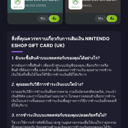
UNITED STATES
BRAZIL
รีวิว
ซื้อ
รีวิว
ซื้อ
สิ่งที่คุณควรทราบเกี่ยวกับการเติมเงิน NINTENDO
ESHOP GIFT CARD (UK)
1.
ฉันจะซื้อสินค้าบนแพลตฟอร์มของคุณได้อย่างไร?
หากต้องการซื้อสินค้า เพียงเข้าสู่ระบบบัญชีของคุณ เลือกบริการหรือ
สินค้าที่ต้องการซื้อ และทำตามขั้นตอนการชำระเงิน คุณสามารถชำระ
เงินให้เสร็จสิ้นได้โดยใช้วิธีการชำระเงินที่มีให้บริการ
2.
คุณยอมรับวิธีการชำระเงินแบบใดบ้าง?
เรายอมรับวิธีการชำระเงินที่หลากหลาย รวมถึงบัตรเครดิต/เดบิต, กระเป๋า
เงินดิจิทัล และการโอนเงินผ่านธนาคาร โปรดตรวจสอบตัวเลือกการชำระ
เงินในระหว่างขั้นตอนการชำระเงินเพื่อดูรายการวิธีการชำระเงินทั้งหมดที่
มีให้บริการ
3.
การชำระเงินบนแพลตฟอร์มของคุณปลอดภัยหรือไม่?
ใช่ เราใช้การเข้ารหัสที่เป็นมาตรฐานอุตสาหกรรมเพื่อให้แน่ใจว่าธุรกรรม
ทั้งหมดปลอดภัย ข้อมูลส่วนตัวและข้อมูลการชำระเงินของคุณจะได้รับ