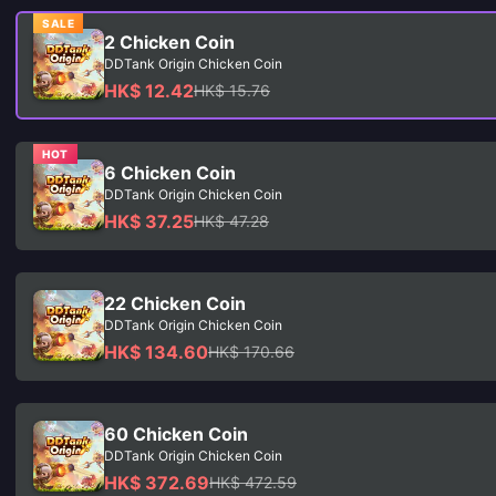
SALE
2 Chicken Coin
DDTank Origin Chicken Coin
HK$ 12.42
HK$ 15.76
HOT
6 Chicken Coin
DDTank Origin Chicken Coin
HK$ 37.25
HK$ 47.28
22 Chicken Coin
DDTank Origin Chicken Coin
HK$ 134.60
HK$ 170.66
60 Chicken Coin
DDTank Origin Chicken Coin
HK$ 372.69
HK$ 472.59