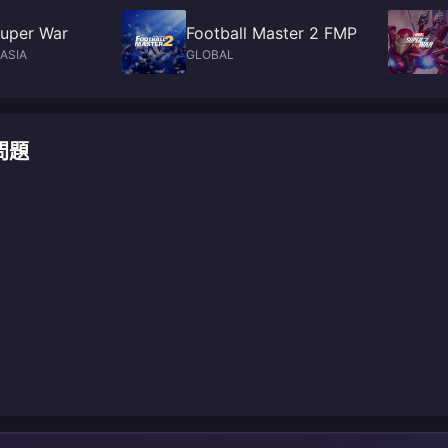
uper War
Football Master 2 FMP
ASIA
GLOBAL
見問題