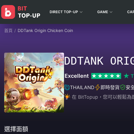
DIRECT TOP-UP
GAME
CA
首頁
/
DDTank Origin Chicken Coin
DDTANK ORI
Excellent
T
THAILAND
即時發貨
安
在 BitTopup，您可以
選擇面額