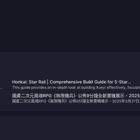
Honkai: Star Rail | Comprehensive Build Guide for 5-Star
心
This guide provides an in-depth look at building Xueyi effectively, focusi
Character Xueyi
on her Break Effect capabilities and Quantum damage potential.​
國產二次元風魂RPG《無限機兵》公佈9分鐘全新實機展示，202
國產二次元風魂RPG《無限機兵》公佈9分鐘全新實機展示，2025年3月27日
3月27日正式販售
式販售