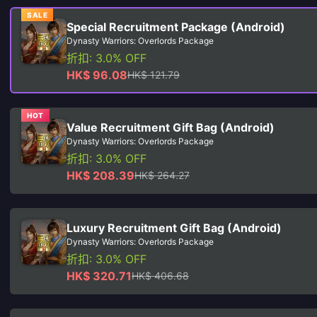
SALE
Special Recruitment Package (Android)
Dynasty Warriors: Overlords Package
折扣: 3.0% OFF
HK$ 96.08
HK$ 121.79
HOT
Value Recruitment Gift Bag (Android)
Dynasty Warriors: Overlords Package
折扣: 3.0% OFF
HK$ 208.39
HK$ 264.27
Luxury Recruitment Gift Bag (Android)
Dynasty Warriors: Overlords Package
折扣: 3.0% OFF
HK$ 320.71
HK$ 406.68