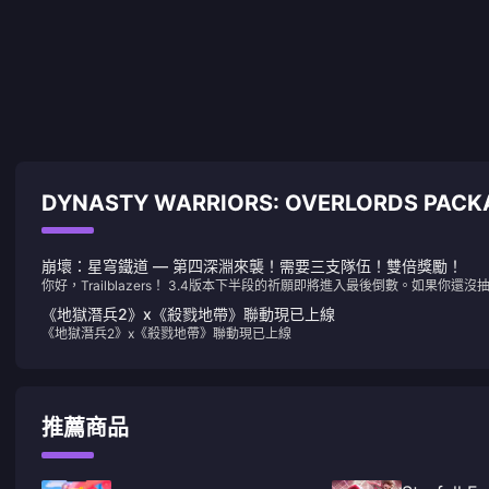
DYNASTY WARRIORS: OVERLORDS PA
崩壞：星穹鐵道 — 第四深淵來襲！需要三支隊伍！雙倍獎勵！
你好，Trailblazers！ 3.4版本下半段的祈願即將進入最後倒數。如果你還沒
想要的復刻角色，現在正是行動的時候！此外，我們還收集了一些關於Honkai
《地獄潛兵2》x《殺戮地帶》聯動現已上線
Star Rail的最新消息——讓我們一起來看看吧！
《地獄潛兵2》x《殺戮地帶》聯動現已上線
推薦商品