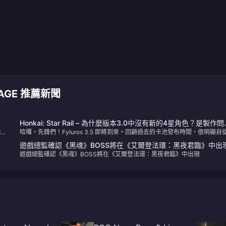
CKAGE 推薦新聞
Honkai: Star Rail – 為什麼版本3.0中沒有新的4星角色？是製作問
抽到
哈囉，先鋒們！Fyluros 3.5 即將到來。回顧過去的卡池發布時間，很明顯自
還是其他原因？
:
Moetze 之後就沒有推出新的4星角色。這是為什麼呢？
遊戲總監確認《黑魂》BOSS將在《艾爾登法環：黑夜君臨》中出
遊戲總監確認《黑魂》BOSS將在《艾爾登法環：黑夜君臨》中出現