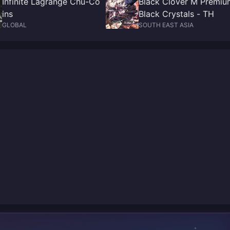
Infinite Lagrange Chu-Co
Black Clover M Premiu
ins
Black Crystals - TH
GLOBAL
SOUTH EAST ASIA