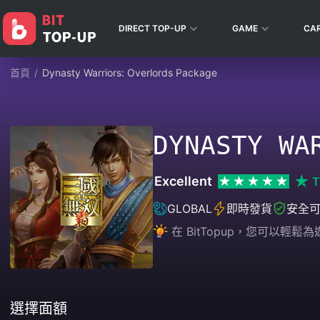
DIRECT TOP-UP
GAME
CA
首頁
/
Dynasty Warriors: Overlords Package
DYNASTY WA
Excellent
T
GLOBAL
即時發貨
安全
在 BitTopup，您可以
選擇面額