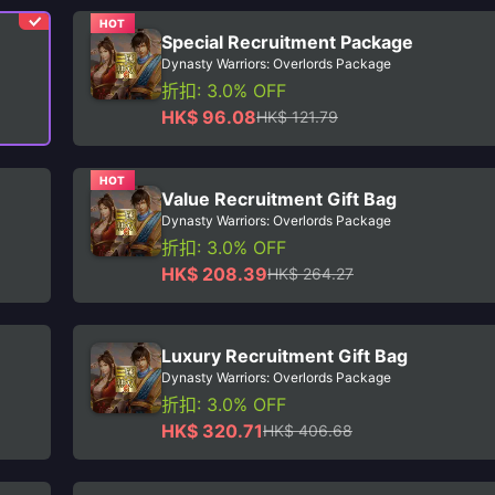
HOT
Special Recruitment Package
Dynasty Warriors: Overlords Package
折扣: 3.0% OFF
HK$ 96.08
HK$ 121.79
HOT
Value Recruitment Gift Bag
Dynasty Warriors: Overlords Package
折扣: 3.0% OFF
HK$ 208.39
HK$ 264.27
Luxury Recruitment Gift Bag
Dynasty Warriors: Overlords Package
折扣: 3.0% OFF
HK$ 320.71
HK$ 406.68