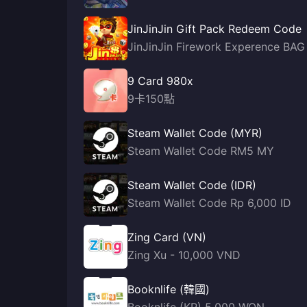
JinJinJin Gift Pack Redeem Code
JinJinJin Firework Experence BAG
9 Card 980x
9卡150點
Steam Wallet Code (MYR)
Steam Wallet Code RM5 MY
Steam Wallet Code (IDR)
Steam Wallet Code Rp 6,000 ID
Zing Card (VN)
Zing Xu - 10,000 VND
Booknlife (韓國)