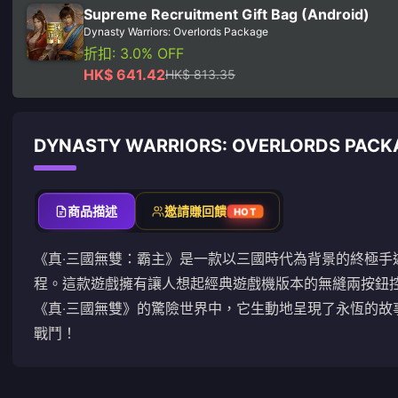
Supreme Recruitment Gift Bag (Android)
Dynasty Warriors: Overlords Package
折扣: 3.0% OFF
HK$ 641.42
HK$ 813.35
DYNASTY WARRIORS: OVERLORDS PA
商品描述
邀請賺回饋
HOT
《真‧三國無雙：霸主》是一款以三國時代為背景的終極手
程。這款遊戲擁有讓人想起經典遊戲機版本的無縫兩按鈕
《真‧三國無雙》的驚險世界中，它生動地呈現了永恆的故
戰鬥！