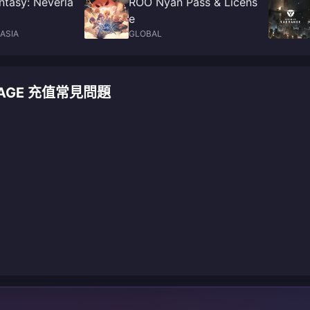
antasy: Neverla
ROO Nyan Pass & Licens
e
ASIA
GLOBAL
CKAGE 充值常見問題