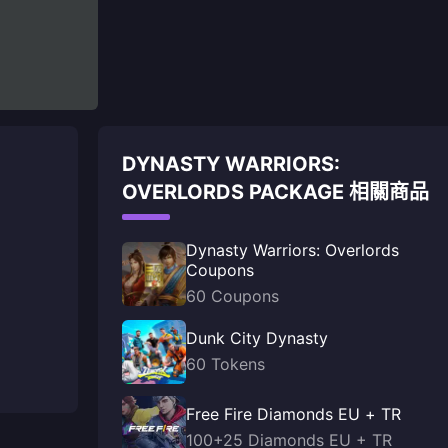
DYNASTY WARRIORS:
OVERLORDS PACKAGE 相關商品
Dynasty Warriors: Overlords
Coupons
60 Coupons
Dunk City Dynasty
60 Tokens
Free Fire Diamonds EU + TR
100+25 Diamonds EU + TR