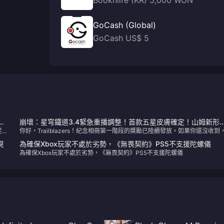
Booknlife (KR) 5,000 WON
GoCash (Global)
GoCash US$ 5
題
崩壞：星穹鐵道3.4緊急重播調整！首款五星皮膚確定！山姆新形
從
你好，Trailblazers！紀念相冊第一階段的獎勵已陸續發放。如果你還沒收到
即將登場
不用擔心——你可以透過遊戲內郵件或HoYoLAB應用程式查看你的進度。現
現
為確保Xbox玩家不處於劣勢，《無畏契約》PS5不支援陀螺儀
在，讓我們來了解一下Honkai: Star Rail的最新更新。
為確保Xbox玩家不處於劣勢，《無畏契約》PS5不支援陀螺儀