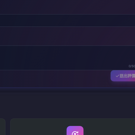
0/5
送出評