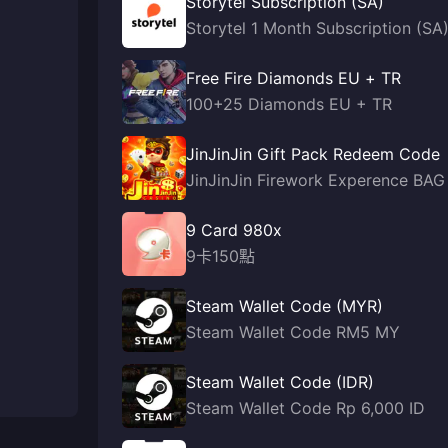
Storytel Subscription (SA)
Storytel 1 Month Subscription (SA
Free Fire Diamonds EU + TR
100+25 Diamonds EU + TR
JinJinJin Gift Pack Redeem Code
JinJinJin Firework Experence BAG
9 Card 980x
9卡150點
Steam Wallet Code (MYR)
Steam Wallet Code RM5 MY
Steam Wallet Code (IDR)
Steam Wallet Code Rp 6,000 ID