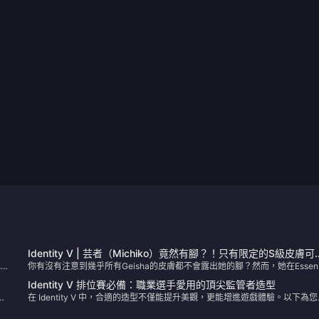
Identity V | 芸者（Michiko）竟然有腳？！只有限定的S級皮膚可
色效
你有沒有注意到幾乎所有Geisha的皮膚都不會露出她的腳？然而，她在Essen
會露出來！
3中的“Amber Tear”原始設計打破了這個傳統。讓我們仔細看看。
Identity V 排位賽必備：職業選手愛用的頂尖監管者造型
什
在 Identity V 中，合適的造型不僅能提升美觀，更能增進遊戲體驗。以下為您
理了一份頂尖玩家偏愛的監管者造型清單，這些造型以其流暢的動畫和清晰無