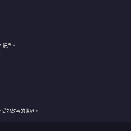
UP 帳戶。
。
享受說故事的世界。