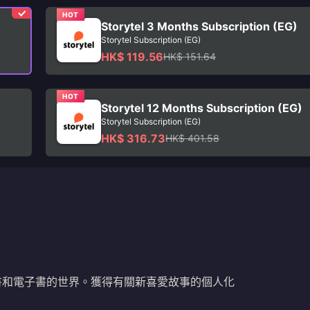
HOT
Storytel 3 Months Subscription (EG)
Storytel Subscription (EG)
HK$ 119.56
HK$ 151.64
HOT
Storytel 12 Months Subscription (EG)
Storytel Subscription (EG)
HK$ 316.73
HK$ 401.58
限有聲書和電子書的世界。獲得有關新喜愛故事的個人化