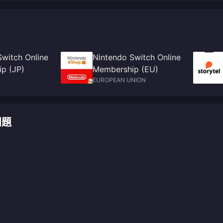
擋的視野而著稱。
Switch Online
Nintendo Switch Online
p (JP)
Membership (EU)
EUROPEAN UNION
問題