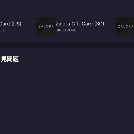
Card (US)
Zalora Gift Card (SG)
ES
SINGAPORE
值常見問題