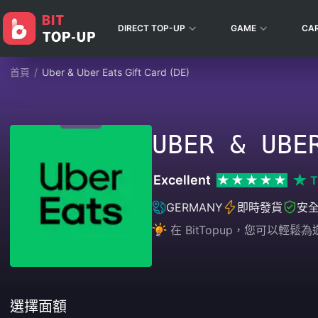
DIRECT TOP-UP
GAME
CA
首頁
/
Uber & Uber Eats Gift Card (DE)
UBER & UBE
Excellent
T
GERMANY
即時發貨
安
在 BitTopup，您可以
選擇面額