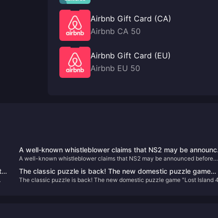
Airbnb Gift Card (CA)
Airbnb CA 50
Airbnb Gift Card (EU)
Airbnb EU 50
A well-known whistleblower claims that NS2 may be announ
A well-known whistleblower claims that NS2 may be announced before
before April next year and will launch the "Bayonetta Trilogy"
April next year and will launch the "Bayonetta Trilogy"
t
The classic puzzle is back! The new domestic puzzle game
The classic puzzle is back! The new domestic puzzle game "Lost Island 
"Lost Island 4 Cabin Experiment" is scheduled to be released
Cabin Experiment" is scheduled to be released on January 10, 2024
on January 10, 2024