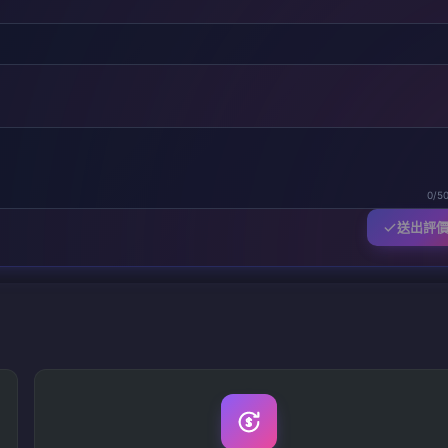
0/5
送出評