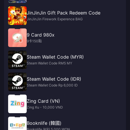
JinJinJin Gift Pack Redeem Code
JinJinJin Firework Experence BAG
9 Card 980x
9卡150點
Steam Wallet Code (MYR)
Steam Wallet Code RM5 MY
Steam Wallet Code (IDR)
Steam Wallet Code Rp 6,000 ID
Zing Card (VN)
Zing Xu - 10,000 VND
Booknlife (韓國)
Booknlife (KR) 5,000 WON