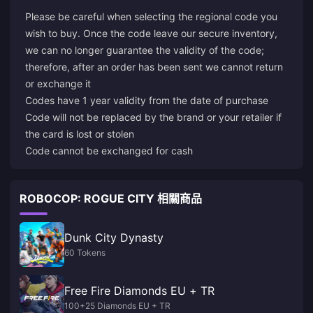
Please be careful when selecting the regional code you
wish to buy. Once the code leave our secure inventory,
we can no longer guarantee the validity of the code;
therefore, after an order has been sent we cannot return
or exchange it
Codes have 1 year validity from the date of purchase
Code will not be replaced by the brand or your retailer if
the card is lost or stolen
Code cannot be exchanged for cash
ROBOCOP: ROGUE CITY 相關商品
Dunk City Dynasty
60 Tokens
Free Fire Diamonds EU + TR
100+25 Diamonds EU + TR