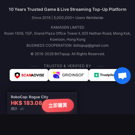
10 Years Trusted Game & Live Streaming Top-Up Platform
Since 2016 | 5,000,000+ Users Worldwide
KAMAGEN LIMITED
Room 1508, 15/F, Grand Plaza Office Tower II, 625 Nathan Road, Mong Kok,
Kowloon, Hong Kong
BUSINESS COOPERATION: ibittopup@gmail.com
© 2016-2026 BitTopup. All Rights Reserved.
TRUSTED & VERIFIED BY
RoboCop: Rogue City
HK$ 183.08
立即購買
總計 · x1