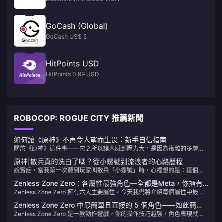
GoCash (Global)
GoCash US$ 5
HitPoints USD
HitPoints 0.99 USD
ROBOCOP: ROGUE CITY 推薦新聞
如何讓《原神》不再令人望而生畏：新手自信指南
關於《原神》這件事——它之所以讓人感到壓力大，是因為複雜的多層系
統和抽卡機制。但根據我長期關注這個領域的經驗：從主線任務開始，不
原神|散兵真的洗白了嗎？從小螺號到流浪者的心路歷程
要被最佳化壓力綁架，設定個人節奏界限，把重心放在探索而非追求所謂
說實話，當我第一次聽到玩家叫散兵「小螺號」時，心裡想的是：這個冷
「最佳解」，你的自信會自然增長。
酷無情的執行官怎麼可能配得上這麼可愛的稱呼？但隨著劇情推進，我發
Zenless Zone Zero：各屬性最強角色—全都是Meta，你擁有
現這個角色的轉變比想像中要複雜得多。
Zenless Zone Zero 擁有六大主要屬性，今天我們將介紹每個屬性中最強
多少？
的角色。
Zenless Zone Zero 中最簡單且直接的 5 個角色——如此簡
Zenless Zone Zero 是一款動作遊戲，你的操作技巧越強，角色表現就越
單，任何人都能上手
強大。然而，有幾個突出角色不僅強大，而且非常容易上手——幾乎是“即