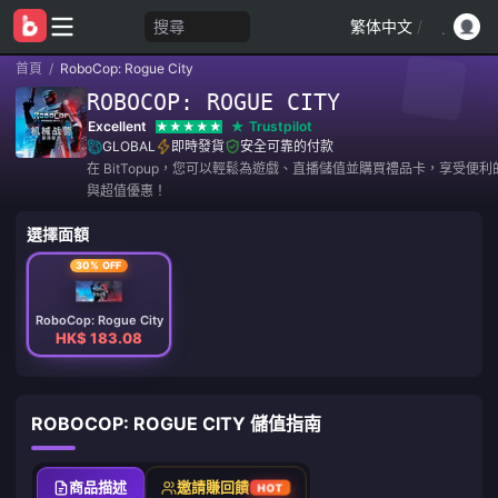
搜尋
繁体中文
/
首頁
/
RoboCop: Rogue City
ROBOCOP: ROGUE CITY
Excellent
Trustpilot
GLOBAL
即時發貨
安全可靠的付款
在 BitTopup，您可以輕鬆為遊戲、直播儲值並購買禮品卡，享受便
與超值優惠！
選擇面額
30% OFF
RoboCop: Rogue City
HK$ 183.08
ROBOCOP: ROGUE CITY 儲值指南
商品描述
邀請賺回饋
HOT