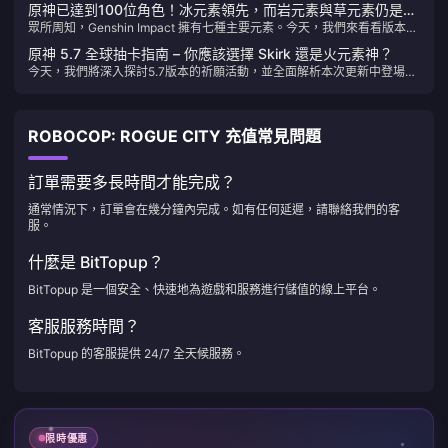
原神已達到100位角色！冰元素領先，而岩元素與草元素仍是最
插即用”。
眾所周知，Genshin Impact 擁有七種主要元素。今天，我們來看看版本
稀有的
5.7 中角色按元素的現有分布。哪個元素擁有最多角色，哪個元素最少？讓
原神 5.7 全球抽卡指南 – 你應該選擇 Skirk 還是火元素神？
我們直接進入數據分析。
今天，我們將深入探討5.7版本的祈願活動，並全面解析本次更新中登場的
四位五星角色。前半部分包含Skirk和Shenhe，而後半部分則展現了火元
素神Marvaka和Emilie。讓我們逐一介紹，幫助你決定誰最值得你投入原
石。
ROBOCOP: ROGUE CITY 充值常見問題
訂單需要多長時間才能完成？
通常情況下，訂單會在幾分鐘內完成。如有任何延遲，請聯絡我們的客
服。
什麼是 BitTopup？
BitTopup 是一個安全、快速地為遊戲和服務進行儲值的線上平台。
客服服務時間？
BitTopup 的客服提供 24/7 全天候服務。
限時優惠