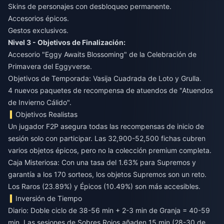
Skins de personajes con desbloqueo permanente.
Accesorios épicos.
Gestos exclusivos.
Nivel 3 - Objetivos de Finalización:
Accesorio "Eggy Awaits Blossoming" de la Celebración de
Primavera del Eggyverse.
Objetivos de Temporada: Vasija Cuadrada de Loto y Grulla.
4 nuevos paquetes de recompensa de atuendos de "Atuendos
de Invierno Cálido".
Objetivos Realistas
Un jugador F2P asegura todas las recompensas de inicio de
sesión solo con participar. Las 32,900-52,500 fichas cubren
varios objetos épicos, pero no la colección premium completa.
Caja Misteriosa: Con una tasa del 1.63% para Supremos y
garantía a los 170 sorteos, los objetos Supremos son un reto.
Los Raros (23.89%) y Épicos (10.49%) son más accesibles.
Inversión de Tiempo
Diario: Doble ciclo de 38-56 min + 2-3 min de Granja = 40-59
min. Las sesiones de Sobres Rojos añaden 15 min (28-30 de