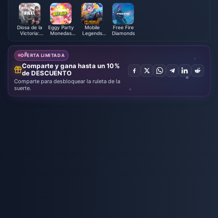
Diosa de la
Eggy Party
Mobile
Free Fire
Victoria:
Monedas
Legends
Diamonds
NIKKE
Eggy
Bang Bang
OFERTA LIMITADA
Comparte y gana hasta un 10%
de DESCUENTO
Comparte para desbloquear la ruleta de la
suerte.