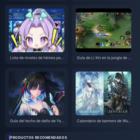
26
Lista de niveles de héroes para
Guía de Li Xin en la jungla de H
cola en solitario en Honor of Ki
onor of Kings | Julio de 2026
ngs | Julio de 2026
Guía del techo de daño de Yan
Calendario de banners de Wut
gyang Xuanling | Julio de 2026
hering Waves 3.6 | Julio de 20
26
PRODUCTOS RECOMENDADOS