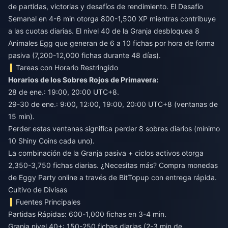
de partidas, victorias y desafíos de rendimiento. El Desafío
Semanal en 4-6 min otorga 800-1,500 XP mientras contribuye
a las cuotas diarias. El nivel 40 de la Granja desbloquea 8
Animales Egg que generan de 6 a 10 fichas por hora de forma
pasiva (7,200-12,000 fichas durante 48 días).
Tareas con Horario Restringido
Horarios de los Sobres Rojos de Primavera:
28 de ene.: 19:00, 20:00 UTC+8.
29-30 de ene.: 9:00, 12:00, 19:00, 20:00 UTC+8 (ventanas de
15 min).
Perder estas ventanas significa perder 8 sobres diarios (mínimo
10 Shiny Coins cada uno).
La combinación de la Granja pasiva + ciclos activos otorga
2,350-3,750 fichas diarias. ¿Necesitas más?
Compra monedas
de Eggy Party online
a través de BitTopup con entrega rápida.
Cultivo de Divisas
Fuentes Principales
Partidas Rápidas: 600-1,000 fichas en 3-4 min.
Granja nivel 40+: 150-250 fichas diarias (2-3 min de