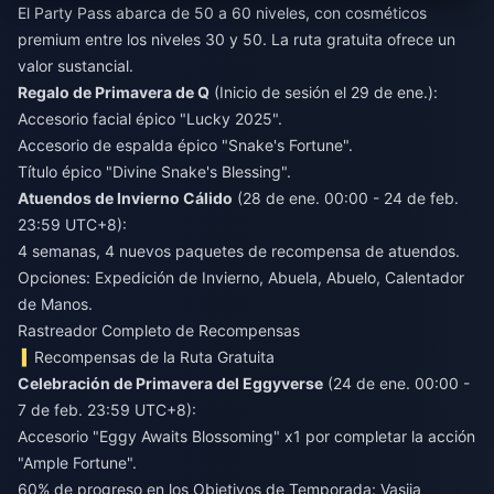
El Party Pass abarca de 50 a 60 niveles, con cosméticos
premium entre los niveles 30 y 50. La ruta gratuita ofrece un
valor sustancial.
Regalo de Primavera de Q
(Inicio de sesión el 29 de ene.):
Accesorio facial épico "Lucky 2025".
Accesorio de espalda épico "Snake's Fortune".
Título épico "Divine Snake's Blessing".
Atuendos de Invierno Cálido
(28 de ene. 00:00 - 24 de feb.
23:59 UTC+8):
4 semanas, 4 nuevos paquetes de recompensa de atuendos.
Opciones: Expedición de Invierno, Abuela, Abuelo, Calentador
de Manos.
Rastreador Completo de Recompensas
Recompensas de la Ruta Gratuita
Celebración de Primavera del Eggyverse
(24 de ene. 00:00 -
7 de feb. 23:59 UTC+8):
Accesorio "Eggy Awaits Blossoming" x1 por completar la acción
"Ample Fortune".
60% de progreso en los Objetivos de Temporada: Vasija