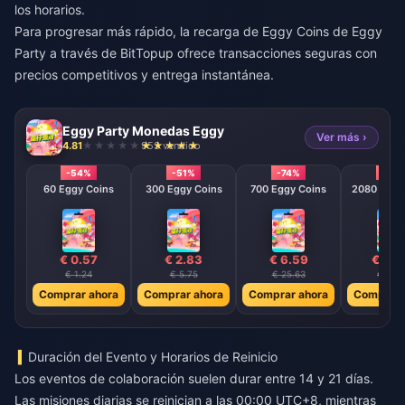
los horarios.
Para progresar más rápido, la
recarga de Eggy Coins de Eggy
Party
a través de BitTopup ofrece transacciones seguras con
precios competitivos y entrega instantánea.
Eggy Party Monedas Eggy
Ver más ›
4.81
953 vendido
-54%
-51%
-74%
-79
60 Eggy Coins
300 Eggy Coins
700 Eggy Coins
2080 E
€ 0.57
€ 2.83
€ 6.59
€ 19.
€ 1.24
€ 5.75
€ 25.63
€ 91.5
Comprar ahora
Comprar ahora
Comprar ahora
Comprar 
Duración del Evento y Horarios de Reinicio
Los eventos de colaboración suelen durar entre 14 y 21 días.
Las misiones diarias se reinician a las 00:00 UTC+8, mientras