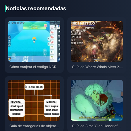
Noticias recomendadas
Cómo canjear el código NCRC
Guía de Where Winds Meet 2.
KYT8EF por Monedas Eggy gra
0: Montaña Oculta | Julio de 2
tis (Ago 2026)
026
Guía de categorías de objetos
Guía de Sima Yi en Honor of Ki
de Honor of Kings | Julio de 20
ngs | Julio de 2026