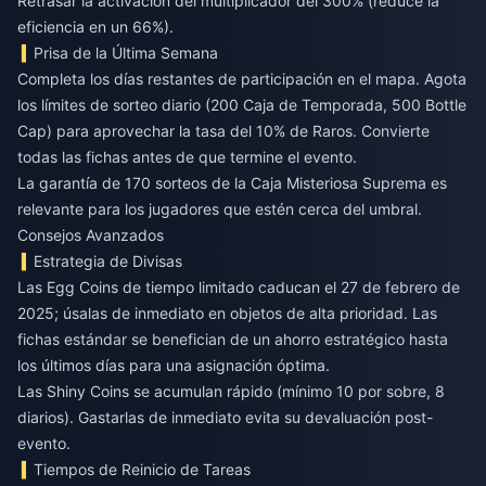
Retrasar la activación del multiplicador del 300% (reduce la
eficiencia en un 66%).
Prisa de la Última Semana
Completa los días restantes de participación en el mapa. Agota
los límites de sorteo diario (200 Caja de Temporada, 500 Bottle
Cap) para aprovechar la tasa del 10% de Raros. Convierte
todas las fichas antes de que termine el evento.
La garantía de 170 sorteos de la Caja Misteriosa Suprema es
relevante para los jugadores que estén cerca del umbral.
Consejos Avanzados
Estrategia de Divisas
Las Egg Coins de tiempo limitado caducan el 27 de febrero de
2025; úsalas de inmediato en objetos de alta prioridad. Las
fichas estándar se benefician de un ahorro estratégico hasta
los últimos días para una asignación óptima.
Las Shiny Coins se acumulan rápido (mínimo 10 por sobre, 8
diarios). Gastarlas de inmediato evita su devaluación post-
evento.
Tiempos de Reinicio de Tareas