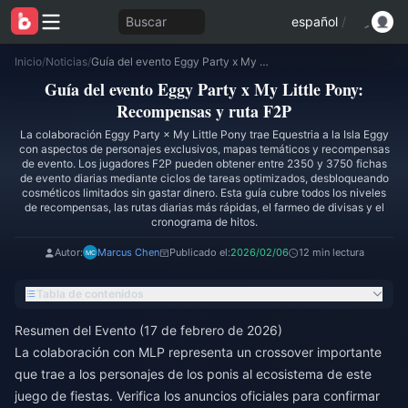
Buscar
español
/
Inicio
/
Noticias
/
Guía del evento Eggy Party x My Little Pony: Recompensas y ruta F2P
Guía del evento Eggy Party x My Little Pony:
Recompensas y ruta F2P
La colaboración Eggy Party × My Little Pony trae Equestria a la Isla Eggy
con aspectos de personajes exclusivos, mapas temáticos y recompensas
de evento. Los jugadores F2P pueden obtener entre 2350 y 3750 fichas
de evento diarias mediante ciclos de tareas optimizados, desbloqueando
cosméticos limitados sin gastar dinero. Esta guía cubre todos los niveles
de recompensas, las rutas diarias más rápidas, el farmeo de divisas y el
cronograma de hitos.
Autor:
Marcus Chen
Publicado el:
2026/02/06
12 min lectura
Tabla de contenidos
Resumen del Evento (17 de febrero de 2026)
La colaboración con MLP representa un crossover importante
que trae a los personajes de los ponis al ecosistema de este
juego de fiestas. Verifica los anuncios oficiales para confirmar