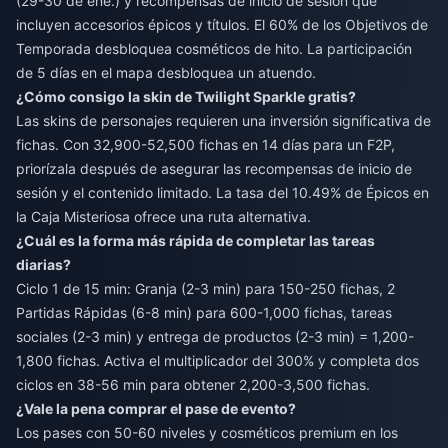
(29-30 de ene.) y recompensas de inicio de sesión que
incluyen accesorios épicos y títulos. El 60% de los Objetivos de
Temporada desbloquea cosméticos de hito. La participación
de 5 días en el mapa desbloquea un atuendo.
¿Cómo consigo la skin de Twilight Sparkle gratis?
Las skins de personajes requieren una inversión significativa de
fichas. Con 32,900-52,500 fichas en 14 días para un F2P,
priorízala después de asegurar las recompensas de inicio de
sesión y el contenido limitado. La tasa del 10.49% de Épicos en
la Caja Misteriosa ofrece una ruta alternativa.
¿Cuál es la forma más rápida de completar las tareas
diarias?
Ciclo 1 de 15 min: Granja (2-3 min) para 150-250 fichas, 2
Partidas Rápidas (6-8 min) para 600-1,000 fichas, tareas
sociales (2-3 min) y entrega de productos (2-3 min) = 1,200-
1,800 fichas. Activa el multiplicador del 300% y completa dos
ciclos en 38-56 min para obtener 2,200-3,500 fichas.
¿Vale la pena comprar el pase de evento?
Los pases con 50-60 niveles y cosméticos premium en los