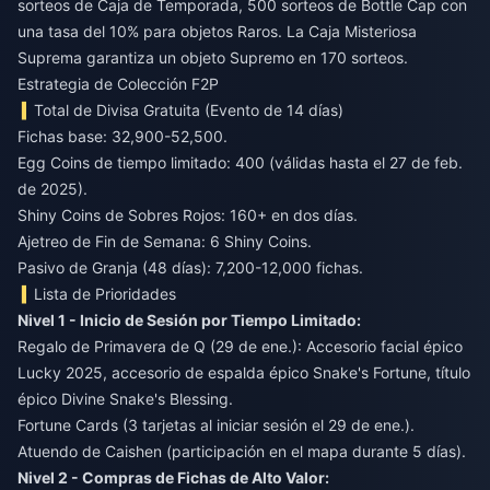
sorteos de Caja de Temporada, 500 sorteos de Bottle Cap con
una tasa del 10% para objetos Raros. La Caja Misteriosa
Suprema garantiza un objeto Supremo en 170 sorteos.
Estrategia de Colección F2P
Total de Divisa Gratuita (Evento de 14 días)
Fichas base: 32,900-52,500.
Egg Coins de tiempo limitado: 400 (válidas hasta el 27 de feb.
de 2025).
Shiny Coins de Sobres Rojos: 160+ en dos días.
Ajetreo de Fin de Semana: 6 Shiny Coins.
Pasivo de Granja (48 días): 7,200-12,000 fichas.
Lista de Prioridades
Nivel 1 - Inicio de Sesión por Tiempo Limitado:
Regalo de Primavera de Q (29 de ene.): Accesorio facial épico
Lucky 2025, accesorio de espalda épico Snake's Fortune, título
épico Divine Snake's Blessing.
Fortune Cards (3 tarjetas al iniciar sesión el 29 de ene.).
Atuendo de Caishen (participación en el mapa durante 5 días).
Nivel 2 - Compras de Fichas de Alto Valor: