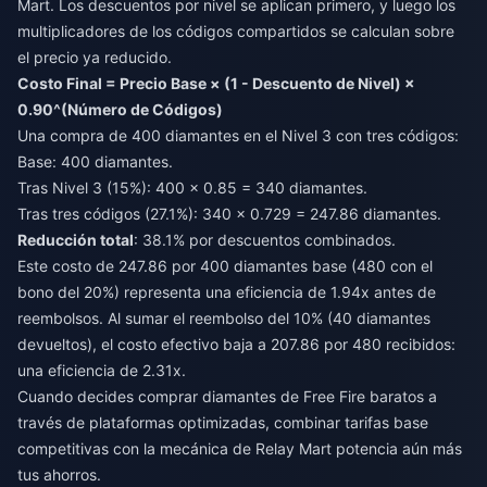
Mart. Los descuentos por nivel se aplican primero, y luego los
multiplicadores de los códigos compartidos se calculan sobre
el precio ya reducido.
Costo Final = Precio Base × (1 - Descuento de Nivel) ×
0.90^(Número de Códigos)
Una compra de 400 diamantes en el Nivel 3 con tres códigos:
Base: 400 diamantes.
Tras Nivel 3 (15%): 400 × 0.85 = 340 diamantes.
Tras tres códigos (27.1%): 340 × 0.729 = 247.86 diamantes.
Reducción total
: 38.1% por descuentos combinados.
Este costo de 247.86 por 400 diamantes base (480 con el
bono del 20%) representa una eficiencia de 1.94x antes de
reembolsos. Al sumar el reembolso del 10% (40 diamantes
devueltos), el costo efectivo baja a 207.86 por 480 recibidos:
una eficiencia de 2.31x.
Cuando decides
comprar diamantes de Free Fire baratos
a
través de plataformas optimizadas, combinar tarifas base
competitivas con la mecánica de Relay Mart potencia aún más
tus ahorros.