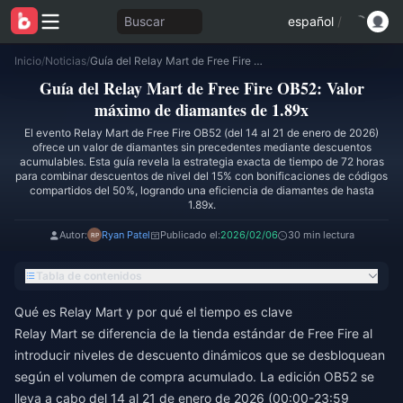
Buscar
español
/
Inicio
/
Noticias
/
Guía del Relay Mart de Free Fire OB52: Valor máximo de diamantes de 1.89x
Guía del Relay Mart de Free Fire OB52: Valor
máximo de diamantes de 1.89x
El evento Relay Mart de Free Fire OB52 (del 14 al 21 de enero de 2026)
ofrece un valor de diamantes sin precedentes mediante descuentos
acumulables. Esta guía revela la estrategia exacta de tiempo de 72 horas
para combinar descuentos de nivel del 15% con bonificaciones de códigos
compartidos del 50%, logrando una eficiencia de diamantes de hasta
1.89x.
Autor:
Ryan Patel
Publicado el:
2026/02/06
30 min lectura
Tabla de contenidos
Qué es Relay Mart y por qué el tiempo es clave
Relay Mart se diferencia de la tienda estándar de Free Fire al
introducir niveles de descuento dinámicos que se desbloquean
según el volumen de compra acumulado. La edición OB52 se
lleva a cabo del 14 al 21 de enero de 2026 (00:00-23:59