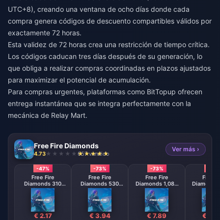
UTC+8), creando una ventana de ocho días donde cada
compra genera códigos de descuento compartibles válidos por
exactamente 72 horas.
Esta validez de 72 horas crea una restricción de tiempo crítica.
Los códigos caducan tres días después de su generación, lo
que obliga a realizar compras coordinadas en plazos ajustados
para maximizar el potencial de acumulación.
Para compras urgentes, plataformas como
BitTopup
ofrecen
entrega instantánea que se integra perfectamente con la
mecánica de Relay Mart.
Free Fire Diamonds
Ver más ›
4.73
657 vendido
-47%
-73%
-73%
-73
Free Fire
Free Fire
Free Fire
Free F
Diamonds 310
Diamonds 530
Diamonds 1,080
Diamonds 
Diamonds
Diamonds
Diamonds
Diamo
【Middle East
【Middle East
【Middle 
region optional】
region optional】
region opt
€ 2.17
€ 3.94
€ 7.89
€ 15.