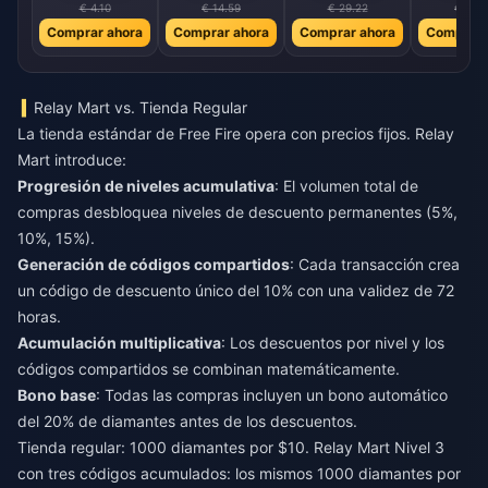
€ 4.10
€ 14.59
€ 29.22
€ 58.4
Comprar ahora
Comprar ahora
Comprar ahora
Comprar 
Relay Mart vs. Tienda Regular
La tienda estándar de Free Fire opera con precios fijos. Relay
Mart introduce:
Progresión de niveles acumulativa
: El volumen total de
compras desbloquea niveles de descuento permanentes (5%,
10%, 15%).
Generación de códigos compartidos
: Cada transacción crea
un código de descuento único del 10% con una validez de 72
horas.
Acumulación multiplicativa
: Los descuentos por nivel y los
códigos compartidos se combinan matemáticamente.
Bono base
: Todas las compras incluyen un bono automático
del 20% de diamantes antes de los descuentos.
Tienda regular: 1000 diamantes por $10. Relay Mart Nivel 3
con tres códigos acumulados: los mismos 1000 diamantes por