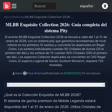
Buscar
español
/
Inicio
/
Noticias
/
MLBB Exquisite Collection 2026: Guía completa del sistema Pity
MLBB Exquisite Collection 2026: Guía completa del
sistema Pity
El evento MLBB Exquisite Collection 2026 se llevará a cabo del 1 al 31 de
enero de 2026, con un sistema pity que garantiza recompensas de nivel
inferior en los primeros 10 sorteos y convierte los duplicados en Regal
Coins. Los sorteos individuales cuestan 50 Cristales de Aurora (25 el
primero del día) y los sorteos de 10 cuestan 500 Cristales (350 el primero
del día). Los aspectos Collector duplicados se convierten en 240 Regal
Coins. El aspecto Legend de Xavier, Sunborn Monarch, requiere 720
monedas.
Autor:
Priya Sharma
Publicado el:
2026/02/07
14 min lectura
Tabla de contenidos
¿Qué es la Colección Exquisita de MLBB 2026?
El sistema de gacha premium de Mobile Legends estará
disponible del 1 al 31 de enero de 2026. Utiliza Cristales de