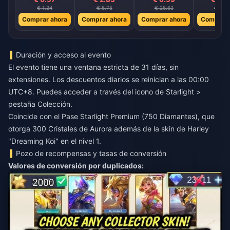
€ 1.24
€ 5.75
€ 25.63
€ 91.5
Comprar ahora
Comprar ahora
Comprar ahora
Comprar 
Duración y acceso al evento
El evento tiene una ventana estricta de 31 días, sin
extensiones. Los descuentos diarios se reinician a las 00:00
UTC+8. Puedes acceder a través del icono de Starlight >
pestaña Colección.
Coincide con el Pase Starlight Premium (750 Diamantes), que
otorga 300 Cristales de Aurora además de la skin de Harley
"Dreaming Koi" en el nivel 1.
Pozo de recompensas y tasas de conversión
Valores de conversión por duplicados: