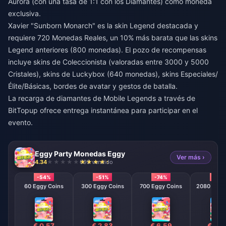
Aurora (con una tasa de 1:1 con los Diamantes) como moneda
exclusiva.
Xavier "Sunborn Monarch" es la skin Legend destacada y
requiere 720 Monedas Reales, un 10% más barata que las skins
Legend anteriores (800 monedas). El pozo de recompensas
incluye skins de Coleccionista (valoradas entre 3000 y 5000
Cristales), skins de Luckybox (640 monedas), skins Especiales/
Élite/Básicas, bordes de avatar y gestos de batalla.
La
recarga de diamantes de Mobile Legends
a través de
BitTopup ofrece entrega instantánea para participar en el
evento.
Eggy Party Monedas Eggy
Ver más ›
4.34
699 vendido
-54%
-51%
-74%
-79
60 Eggy Coins
300 Eggy Coins
700 Eggy Coins
2080 E
€ 0.57
€ 2.83
€ 6.59
€ 19.