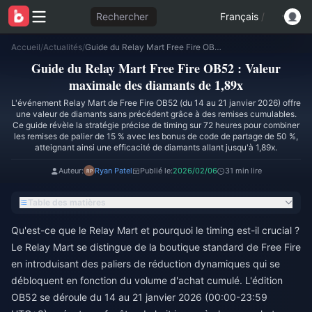
Rechercher
Français
/
Accueil
/
Actualités
/
Guide du Relay Mart Free Fire OB52 : Valeur maximale des diamants de 1,89x
Guide du Relay Mart Free Fire OB52 : Valeur
maximale des diamants de 1,89x
L'événement Relay Mart de Free Fire OB52 (du 14 au 21 janvier 2026) offre
une valeur de diamants sans précédent grâce à des remises cumulables.
Ce guide révèle la stratégie précise de timing sur 72 heures pour combiner
les remises de palier de 15 % avec les bonus de code de partage de 50 %,
atteignant ainsi une efficacité de diamants allant jusqu'à 1,89x.
Auteur:
Ryan Patel
Publié le:
2026/02/06
31 min lire
Table des matières
Qu'est-ce que le Relay Mart et pourquoi le timing est-il crucial ?
Le Relay Mart se distingue de la boutique standard de Free Fire
en introduisant des paliers de réduction dynamiques qui se
débloquent en fonction du volume d'achat cumulé. L'édition
OB52 se déroule du 14 au 21 janvier 2026 (00:00-23:59