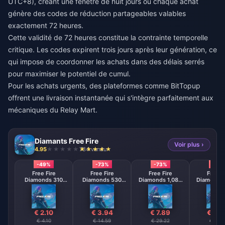
UTC+8), créant une fenêtre de huit jours où chaque achat
génère des codes de réduction partageables valables
exactement 72 heures.
Cette validité de 72 heures constitue la contrainte temporelle
critique. Les codes expirent trois jours après leur génération, ce
qui impose de coordonner les achats dans des délais serrés
pour maximiser le potentiel de cumul.
Pour les achats urgents, des plateformes comme
BitTopup
offrent une livraison instantanée qui s'intègre parfaitement aux
mécaniques du Relay Mart.
Diamants Free Fire
Voir plus ›
4.95
734 vendu
-49%
-73%
-73%
-73
Free Fire
Free Fire
Free Fire
Free F
Diamonds 310
Diamonds 530
Diamonds 1,080
Diamonds 
Diamonds
Diamonds
Diamonds
Diamo
【Middle East
【Middle East
【Middle 
region optional】
region optional】
region opt
€ 2.10
€ 3.94
€ 7.89
€ 15.
€ 4.10
€ 14.59
€ 29.22
€ 58.4