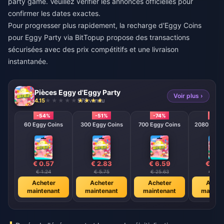
party game. Veuillez vérifier les annonces officielles pour
confirmer les dates exactes.
Pour progresser plus rapidement, la
recharge d'Eggy Coins
pour Eggy Party
via BitTopup propose des transactions
sécurisées avec des prix compétitifs et une livraison
instantanée.
Pièces Eggy d'Eggy Party
Voir plus ›
4.15
978 vendu
-54%
-51%
-74%
-79
60 Eggy Coins
300 Eggy Coins
700 Eggy Coins
2080 E
€ 0.57
€ 2.83
€ 6.59
€ 19.
€ 1.24
€ 5.75
€ 25.63
€ 91.5
Acheter
Acheter
Acheter
Achet
maintenant
maintenant
maintenant
mainte