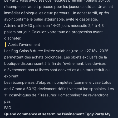
Le Party Pass avec ses cosmétiques premium (paliers 30-50)
récompense l'achat précoce pour les joueurs assidus. Un achat
immédiat débloque les deux parcours. Un achat tardif, après
avoir confirmé le palier atteignable, évite le gaspillage.
Atteindre 50-60 paliers en 14-21 jours nécessite 2,4 à 4,3
paliers par jour. Calculez votre taux de progression avant
d'acheter.
Après l'événement
Les Egg Coins à durée limitée valables jusqu'au 27 fév. 2025
permettent des achats prolongés. Les objets exclusifs de la
boutique disparaissent à la fin de l'événement. Les devises
d'événement non utilisées sont converties à un taux réduit ou
expirent.
Les récompenses d'étapes incomplètes (comme le vase Lotus
and Crane à 60 %) deviennent définitivement indisponibles. Les
11 cosmétiques de "Treasures' Homecoming" ne reviendront
pas.
FAQ
Quand commence et se termine l'événement Eggy Party My