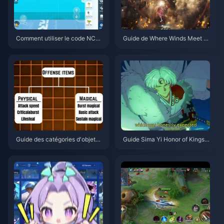
Comment utiliser le code NCR
Guide de Where Winds Meet 2.
CKYT8EF pour obtenir des piè
0 : Montagne Cachée | Juillet
ces Eggy gratuites (août 2026)
2026
Guide des catégories d'objets
Guide Sima Yi Honor of Kings |
de Honor of Kings | Juillet 202
Juillet 2026
6