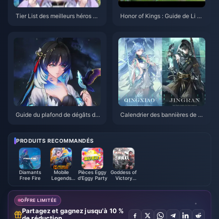
Tier List des meilleurs héros en
Honor of Kings : Guide de Li Xi
soloQ sur Honor of Kings | Juill
n Jungle | Juillet 2026
et 2026
Guide du plafond de dégâts de
Calendrier des bannières de W
Yangyang Xuanling | Juillet 20
uthering Waves 3.6 | Juillet 20
26
26
PRODUITS RECOMMANDÉS
Diamants
Mobile
Pièces Eggy
Goddess of
Free Fire
Legends
d'Eggy Party
Victory
Bang Bang
NIKKE
OFFRE LIMITÉE
Partagez et gagnez jusqu'à 10 %
de réduction