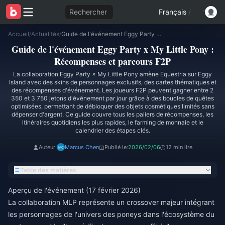
Rechercher
Français
/
Accueil
/
Actualités
/
Guide de l'événement Eggy Party x My Little Pony : Récompenses et parcours F2P
Guide de l'événement Eggy Party x My Little Pony :
Récompenses et parcours F2P
La collaboration Eggy Party × My Little Pony amène Equestria sur Eggy
Island avec des skins de personnages exclusifs, des cartes thématiques et
des récompenses d'événement. Les joueurs F2P peuvent gagner entre 2
350 et 3 750 jetons d'événement par jour grâce à des boucles de quêtes
optimisées, permettant de débloquer des objets cosmétiques limités sans
dépenser d'argent. Ce guide couvre tous les paliers de récompenses, les
itinéraires quotidiens les plus rapides, le farming de monnaie et le
calendrier des étapes clés.
Auteur:
Marcus Chen
Publié le:
2026/02/06
12 min lire
Table des matières
Aperçu de l'événement (17 février 2026)
La collaboration MLP représente un crossover majeur intégrant
les personnages de l'univers des poneys dans l'écosystème du