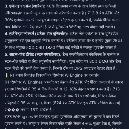
3. एंजेल इन द शेल (आरिया):
40% बिल्डअप त्वरण के साथ विशेष ईथर एनोमली
ऑप्टिमाइज़ेशन इसके मूल्य प्रस्ताव को परिभाषित करता है। 713.8 बेस ATK और
30% एनोमली मास्टरी मजबूत बेसलाइन स्टैट्स प्रदान करते हैं, जबकि पैसिव क्षमता
तत्व-विशिष्ट लाभ पैदा करती है जिसे यूनिवर्सल W-Engines दोहरा नहीं सकते।
4. हार्टस्ट्रिंग नोक्टर्न (अटैक-रोल यूनिवर्सल):
अटैक-रोल एजेंटों के बीच यूनिवर्सल
अनुकूलता इसे एक बहुमुखी निवेश बनाती है। स्टैकिंग फायर RES इग्नोर (कुल 25%)
के साथ संयुक्त 50% CRIT DMG पैसिव कई एजेंटों में मजबूत प्रदर्शन करता है।
5. आइस-जेड टीपॉट (स्टन स्पेशलिस्ट):
डेज़ एम्प्लीफिकेशन मैकेनिक्स के माध्यम से
स्टन-रोल एजेंटों के लिए अपूरणीय उपयोगिता। फुल स्टैक पर 30% DMG और डेज़
स्टन विंडो को काफी तेज करता है, जिससे टीम का DPS अपटाइम बेहतर होता है।
R1 बनाम रिफाइंड विकल्पों पर सिग्नेचर W-Engine का प्रदर्शन
R1 सिग्नेचर W-Engines आमतौर पर बेहतर बेस ATK और पैसिव क्षमताओं के कारण
इष्टतम स्थितियों में R5 A-रैंक विकल्पों से 12-18% बेहतर प्रदर्शन करते हैं। 713
बेस ATK और 25% फिजिकल डैमेज बफ के साथ R1 पर थॉटबॉप, निरंतर डैमेज
परिदृश्यों में R5 पर काबूम द कैनन (624 बेस ATK रिफाइंड ATK स्टैकिंग के साथ)
स��� लगभग 15% अधिक है।
बजट W-Engines पर रिफाइंड सुधार प्रारंभिक अधिग्रहण की तुलना में कम रिटर्न
प्रदान करते हैं। काबूम द कैनन रिफाइनमेंट प्रति लेवल 4-6% सुधार देता है, जिसके