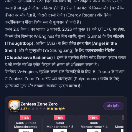
स्केलिंग, एक एडवांस्ड स्टैट (द्वितीयक विशेषता), और अद्वितीय पैसिव क्षमताएं प्रदान
करता है जो युद्ध के दौरान सक्रिय होती हैं। फेज़ 1 का मेटा फिजिकल और ईथर डैमेज
डीलर्स पर जोर देता है, जिससे एनर्जी रीजेन (Energy Regen) और डैमेज
एम्प्लीफिकेशन पैसिव विशेष रूप से मूल्यवान हो जाते हैं।
वर्जन 2.6 फेज़ 1 का आगाज़ 6 फरवरी, 2026 को सुबह 11 बजे UTC+8 पर होगा,
जिसमें तीन सिग्नेचर W-Engines पेश किए जाएंगे: सुन्ना (Sunna) के लिए
थॉटबॉप
(Thoughtbop)
, आरिया (Aria) के लिए
एंजेल इन द शेल (Angel in the
Shell)
, और ये शुनगुआंग (Ye Shunguang) के लिए
क्लाउडक्लीव रेडिएंस
(Cloudcleave Radiance)
। इनमें से प्रत्येक विशेष स्टैट वितरण प्रदान करता
है जो उनके संबंधित एजेंट किट्स की क्षमता को अधिकतम करता है।
सिग्नेचर W-Engines सुरक्षित करने वाले खिलाड़ियों के लिए, BitTopup के माध्यम
से
Zenless Zone Zero टॉप अप
पॉलीक्रोम (Polychrome) खरीद के लिए
प्रतिस्पर्धी मूल्य और तत्काल डिलीवरी प्रदान करता है।
Zenless Zone Zero
और देखें ›
4.87
963 बिक चुके
-16%
-16%
-16%
-16%
6480 + 1600
8080
8080
808
Monochromes
Monochrome * 8
Monochrome * 4
Monochrom