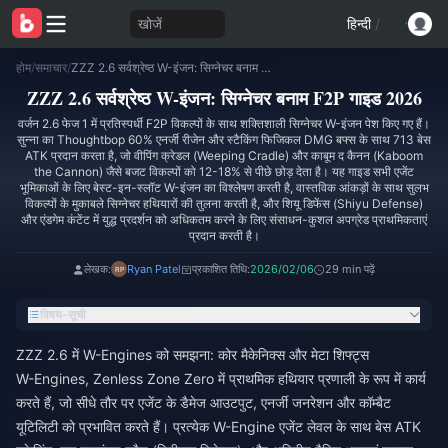
खोजें
हिन्दी
/
होम
/
समाचार
/
ZZZ 2.6 सर्वश्रेष्ठ W-इंजन: सिग्नेचर बनाम F2P गाइड 2026
ZZZ 2.6 सर्वश्रेष्ठ W-इंजन: सिग्नेचर बनाम F2P गाइड 2026
वर्जन 2.6 फेज 1 में प्रतिस्पर्धी F2P विकल्पों के साथ शक्तिशाली सिग्नेचर W-इंजन पेश किए गए हैं।
सुन्ना का Thoughtbop 60% एनर्जी रीजेन और स्टैकिंग फिजिकल DMG बफ्स के साथ 713 बेस
ATK प्रदान करता है, जो वीपिंग क्रेडल (Weeping Cradle) और काबूम द कैनन (Kaboom
the Cannon) जैसे बजट विकल्पों को 12-18% से पीछे छोड़ देता है। यह गाइड सभी एजेंट
भूमिकाओं के लिए बेस्ट-इन-स्लॉट W-इंजन का विश्लेषण करती है, वास्तविक आंकड़ों के साथ सुलभ
विकल्पों के मुकाबले सिग्नेचर हथियारों की तुलना करती है, और शियू डिफेंस (Shiyu Defense)
और एंडगेम कंटेंट में युद्ध प्रदर्शन को अधिकतम करने के लिए संसाधन-कुशल अपग्रेड प्राथमिकताएं
प्रदान करती है।
लेखक:
Ryan Patel
प्रकाशित तिथि:
2026/02/06
29 min पढ़ें
विषय-सूची
ZZZ 2.6 में W-Engines को समझना: कोर मैकेनिक्स और मेटा शिफ्ट्स
W-Engines, Zenless Zone Zero में प्राथमिक हथियार प्रणाली के रूप में कार्य
करते हैं, जो सीधे तौर पर एजेंट के डैमेज आउटपुट, एनर्जी जनरेशन और कॉम्बैट
यूटिलिटी को प्रभावित करते हैं। प्रत्येक W-Engine एजेंट लेवल के साथ बेस ATK