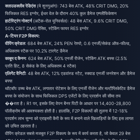
क्लाउडक्लीव रेडिएंस
(ये शुनगुआंग): 743 बेस ATK, 48% CRIT DMG, 20%
फिजिकल RES इग्नोर, ईथर वेल के दौरान 40% कुल डैमेज एम्प्लीफिकेशन
हार्टस्ट्रिंग नोक्टर्न
(अटैक-रोल यूनिवर्सल): 48 बेस ATK, 9.6% CRIT DMG,
50% CRIT DMG पैसिव, स्टैकिंग फायर RES इग्नोर
A-टियर F2P विकल्प:
वीपिंग क्रेडल
: 684 बेस ATK, 24% PEN रेश्यो, 0.6 एनर्जी/सेकंड ऑफ-फील्ड,
अधिकतम स्टैक पर 10.2% टारगेट डैमेज
काबूम द कैनन
: 624 बेस ATK, 50% एनर्जी रीजेन, स्टैकिंग ATK बफ्स (2.5%
प्रति हिट, 8 सेकंड के लिए अधिकतम 4 स्टैक)
एलिगेंट वैनिटी
: 48 बेस ATK, 12% एडवांस्ड स्टैट, स्क्वाड एनर्जी जनरेशन और डैमेज
बफ्स
थॉटबॉप उच्च बेस ATK, लगातार रोटेशन के लिए एनर्जी रीजेन और मल्टीप्लिकेटिव डैमेज
बफ्स के संयोजन के साथ फिजिकल DPS एजेंटों के लिए प्रदर्शन की सीमा तय
��रता है। R1 पर, इसके लिए वेपन बैनर पिटी के आधार पर 14,400-28,800
पॉलीक्रोम की आवश्यकता होती है। हालांकि, F2P विकल्पों की तुलना में 12-18%
प्रदर्शन लाभ सुन्ना को प्राइमरी कैरी के रूप में बनाने वाले खिलाड़ियों के लिए इस लागत
को उचित ठहराता है।
वीपिंग क्रेडल सबसे मजबूत F2P विकल्प के रूप में कार्य करता है, जो केवल 29 बेस