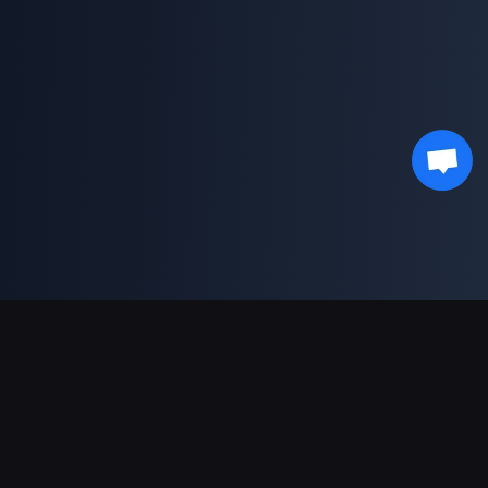
भुगतान सहायता
पार्टनर