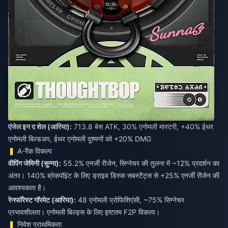
एंजेल इन द शेल (आरिया):
713.8 बेस ATK, 30% एनोमली मास्टरी, +40% ईथर
एनोमली बिल्डअप, ईथर एनोमली दुश्मनों को +20% DMG
A-रैंक विकल्प
वीपिंग जेमिनी (सुन्ना):
55.2% एनर्जी रीजेन, सिग्नेचर की तुलना में ~12% प्रदर्शन का
अंतर। 140% ब्रेकपॉइंट के लिए ड्राइव डिस्क सबस्टैट्स से +25% एनर्जी रीजेन की
आवश्यकता है।
रेनफॉरेस्ट गॉरमेट (आरिया):
48 एनोमली प्रोफिशिएंसी, ~75% सिग्नेचर
प्रभावशीलता। एनोमली बिल्ड्स के लिए इष्टतम F2P विकल्प।
निवेश प्राथमिकता