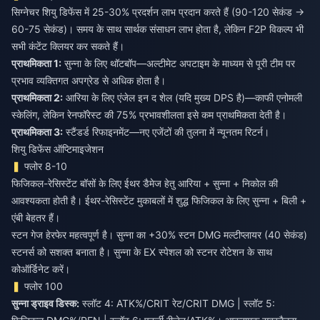
सिग्नेचर शियु डिफेंस में 25-30% प्रदर्शन लाभ प्रदान करते हैं (90-120 सेकंड →
60-75 सेकंड)। समय के साथ सार्थक संसाधन लाभ होता है, लेकिन F2P विकल्प भी
सभी कंटेंट क्लियर कर सकते हैं।
प्राथमिकता 1:
सुन्ना के लिए थॉटबॉप—अल्टीमेट अपटाइम के माध्यम से पूरी टीम पर
प्रभाव व्यक्तिगत अपग्रेड से अधिक होता है।
प्राथमिकता 2:
आरिया के लिए एंजेल इन द शेल (यदि मुख्य DPS है)—काफी एनोमली
स्केलिंग, लेकिन रेनफॉरेस्ट की 75% प्रभावशीलता इसे कम प्राथमिकता देती है।
प्राथमिकता 3:
स्टैंडर्ड रिफाइनमेंट—नए एजेंटों की तुलना में न्यूनतम रिटर्न।
शियु डिफेंस ऑप्टिमाइजेशन
फ्लोर 8-10
फिजिकल-रेसिस्टेंट बॉसों के लिए ईथर डैमेज हेतु आरिया + सुन्ना + निकोल की
आवश्यकता होती है। ईथर-रेसिस्टेंट मुकाबलों में शुद्ध फिजिकल के लिए सुन्ना + बिली +
एंबी बेहतर हैं।
स्टन गेज हेरफेर महत्वपूर्ण है। सुन्ना का +30% स्टन DMG मल्टीप्लायर (40 सेकंड)
स्टनर्स को सशक्त बनाता है। सुन्ना के EX स्पेशल को स्टनर रोटेशन के साथ
कोऑर्डिनेट करें।
फ्लोर 100
सुन्ना ड्राइव डिस्क:
स्लॉट 4: ATK%/CRIT रेट/CRIT DMG | स्लॉट 5: