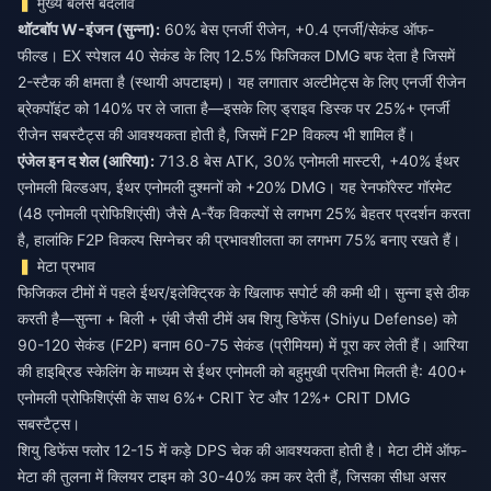
मुख्य बैलेंस बदलाव
थॉटबॉप W-इंजन (सुन्ना):
60% बेस एनर्जी रीजेन, +0.4 एनर्जी/सेकंड ऑफ-
फील्ड। EX स्पेशल 40 सेकंड के लिए 12.5% फिजिकल DMG बफ देता है जिसमें
2-स्टैक की क्षमता है (स्थायी अपटाइम)। यह लगातार अल्टीमेट्स के लिए एनर्जी रीजेन
ब्रेकपॉइंट को 140% पर ले जाता है—इसके लिए ड्राइव डिस्क पर 25%+ एनर्जी
रीजेन सबस्टैट्स की आवश्यकता होती है, जिसमें F2P विकल्प भी शामिल हैं।
एंजेल इन द शेल (आरिया):
713.8 बेस ATK, 30% एनोमली मास्टरी, +40% ईथर
एनोमली बिल्डअप, ईथर एनोमली दुश्मनों को +20% DMG। यह रेनफॉरेस्ट गॉरमेट
(48 एनोमली प्रोफिशिएंसी) जैसे A-रैंक विकल्पों से लगभग 25% बेहतर प्रदर्शन करता
है, हालांकि F2P विकल्प सिग्नेचर की प्रभावशीलता का लगभग 75% बनाए रखते हैं।
मेटा प्रभाव
फिजिकल टीमों में पहले ईथर/इलेक्ट्रिक के खिलाफ सपोर्ट की कमी थी। सुन्ना इसे ठीक
करती है—सुन्ना + बिली + एंबी जैसी टीमें अब शियु डिफेंस (Shiyu Defense) को
90-120 सेकंड (F2P) बनाम 60-75 सेकंड (प्रीमियम) में पूरा कर लेती हैं। आरिया
की हाइब्रिड स्केलिंग के माध्यम से ईथर एनोमली को बहुमुखी प्रतिभा मिलती है: 400+
एनोमली प्रोफिशिएंसी के साथ 6%+ CRIT रेट और 12%+ CRIT DMG
सबस्टैट्स।
शियु डिफेंस फ्लोर 12-15 में कड़े DPS चेक की आवश्यकता होती है। मेटा टीमें ऑफ-
मेटा की तुलना में क्लियर टाइम को 30-40% कम कर देती हैं, जिसका सीधा असर