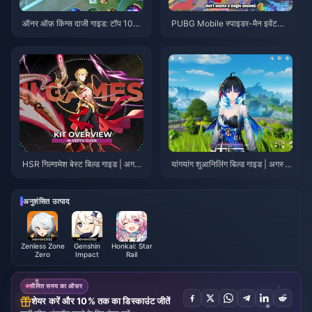
ऑनर ऑफ़ किंग्स दाजी गाइड: टॉप 10
PUBG Mobile स्पाइडर-मैन इवेंट
ट्रिक्स | अगस्त 2026
टिप्स | अगस्त 2026
HSR गिल्गामेश बेस्ट बिल्ड गाइड | अगस्त
यांगयांग शुआनिलिंग बिल्ड गाइड | अगस्त
2026
2026
अनुशंसित उत्पाद
Zenless Zone
Genshin
Honkai: Star
Zero
Impact
Rail
सीमित समय का ऑफर
शेयर करें और 10% तक का डिस्काउंट जीतें