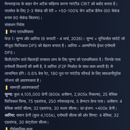
मेस्मराइज्ड के बाहर चेन अटैक सक्रिय करना गारंटीड CRIT को बर्बाद करता है।
तालमेल के लिए 2-3 सेकंड की देरी = +50-100% चेन अटैक डैमेज (60 सेकंड
बनाम 90 सेकंड क्लियर)।
संसाधन निवेश
बैनर प्राथमिकता
फेज़ 1: सुन्ना और आरिया (6 फरवरी - 4 मार्च, 2026)। सुन्ना = यूनिवर्सल सपोर्ट जो
मौजूदा फिजिकल DPS को बेहतर बनाता है। आरिया = आत्मनिर्भर ईथर एनोमली
DPS।
बिली/एंटोन वाले खिलाड़ी तत्काल लाभ के लिए सुन्ना को प्राथमिकता दें। जिनके पास
एनोमली विकल्पों की कमी है, वे आरिया (F2P निकोल के साथ काम करती है) से
लाभान्वित होंगे। 0.6% बेस रेट, 180 पुल पर गारंटीड फीचर्ड के लिए सावधानीपूर्वक
योजना की आवश्यकता है।
सामग्री आवश्यकताएँ
सुन्ना:
कुल 4,105,000 डेनी (800k असेंशन, 2,905k स्किल्स), 25 बेसिक
फिजिकल चिप्स, 75 एडवांस्ड, 250 स्पेशलाइज्ड, 5 हैम्स्टर केज पास। असेंशन: 4
बेसिक सपोर्ट सील्स, 32 एडवांस्ड, 30 रूलर सील्स। W-इंजन: +400k डेनी।
आरिया:
समान डेनी (कुल 4,105k), एनोमली सील्स की ओर शिफ्ट: 4 बेसिक, 32
एडवांस्ड, 30 कंट्रोलर सील्स।
दीर्घकालिक मूल्य