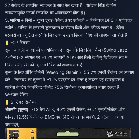
22 सेकंड के अल्टीमेट साइकल के साथ मेल खाता है। रोटेशन सिंक के लिए
सावधानीपूर्वक एनर्जी मैनेजमेंट की आवश्यकता होती है।
5. आरिया + बिली + सुन्ना
ट्राई-डैमेज: ईथर एनोमली + फिजिकल DPS + यूनिवर्सल
सपोर्ट। आरिया के एनोमली कूलडाउन के दौरान बिली ऑन-फील्ड रहता है। डैमेज
प्रकारों को संतुलित करने के लिए उच्च ड्राइव डिस्क निवेश की आवश्यकता होती है।
F2P विकल्प
सुन्ना + बिली + एंबी को प्राथमिकता दें। सुन्ना के लिए स्विंग जैज़ (Swing Jazz)
4-पीस (EX स्पेशल पर +15% सहयोगी ATK) और बिली के लिए फिजिकल सेट में
निवेश करें। एंबी को न्यूनतम निवेश की आवश्यकता है।
सुन्ना के लिए वीपिंग जेमिनी (Weeping Gemini) (55.2% एनर्जी रीजेन) का उपयोग
करें—सिग्नेचर की तुलना में ~12% प्रदर्शन का अंतर है लेकिन यह व्यावहारिक है।
आरिया के लिए रेनफॉरेस्ट गॉरमेट 75% सिग्नेचर प्रभावशीलता बनाए रखता है।
W-इंजन रैंकिंग
S-टियर सिग्नेचर
थॉटबॉप (सुन्ना):
713 बेस ATK, 60% एनर्जी रीजेन, +0.4 एनर्जी/सेकंड ऑफ-
फील्ड, 12.5% फिजिकल DMG बफ (40 सेकंड की अवधि, 2-स्टैक = स्थायी
अपटाइम)