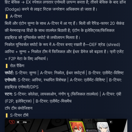
हिट बेसिक → EX स्पेशल लगातार एनोमली उत्पन्न करता है; तीसरे बेसिक के बाद डॉज
(Dodge) करने से लाइट स्टिक जनरेशन अधिकतम हो जाता है।
A-टियर
बिली और एंटोन सुन्ना के साथ A-टियर में आ गए हैं। बिली की रैपिड-फायर 20 सेकंड
की मेस्मराइज्ड विंडो के साथ तालमेल बिठाती है; एंटोन के इलेक्ट्रिक/फिजिकल
हाइब्रिड को यूनिवर्सल सपोर्ट से लचीलापन मिलता है।
निकोल यूनिवर्सल सपोर्ट के रूप में A-टियर बनाए रखती है—DEF श्रेड (shred)
आरिया + सुन्ना + निकोल टीम में फिजिकल और ईथर डैमेज को बढ़ाता है। फ्री एजेंट
= F2P मेटा के लिए अनिवार्य।
रोल रैंकिंग
सपोर्ट:
S-टियर: सुन्ना | A-टियर: निकोल, ईथर सपोर्ट्स | B-टियर: एलीमेंट-विशिष्ट
एनोमली:
S-टियर: आरिया, स्थापित विशेषज्ञ | A-टियर: एलीमेंट-विशिष्ट | B-टियर:
हाइब्रिड एनोमली/DPS
स्टन:
S-टियर: कोलेडा, लायकाओन, नंगोंग यू (फिजिकल तालमेल) | A-टियर: एंबी
(F2P, इलेक्ट्रिक) | B-टियर: एलीमेंट-मिसमैच
टॉप टीम कंपोजिशन
S-टियर टीमें