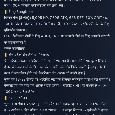
साथ 400+ एनोमली प्रोफिशिएंसी का लक्ष्य रखें।
बैंगबू (Bangboo)
बिगेस्ट फैन (S-रैंक):
5,095 HP, 7,896 ATK, 666 DEF, 50% CRIT रेट,
100% CRIT DMG, 110 एनोमली मास्टरी, 110 इम्पैक्ट। प्रतिस्पर्धी खेल के लिए
यूनिवर्सल विकल्प।
F2P: फिजिकल टीमों के लिए ATK%/CRIT या एनोमली टीमों के लिए एनोमली मास्टरी
को प्राथमिकता दें।
उन्नत रणनीतियाँ
चेन अटैक और डेसिबल मैनेजमेंट
चेन अटैक अधिकतम डेसिबल रेटिंग पर ट्रिगर होते हैं। मेटा टीमें मेस्मराइज्ड विंडो के
दौरान डेसिबल भरने के लिए अल्टीमेट टाइमिंग को कोऑर्डिनेट करती हैं—यह CRIT
बफ्स से लाभान्वित होने वाले क्रिटिकल चेन अटैक की गारंटी देता है।
सुन्ना का 18-22 सेकंड का अल्टीमेट साइकल डेसिबल जनरेशन के साथ मेल खाता है।
मेस्मराइज्ड होने तक चेन अटैक में देरी करना = गारंटीड CRIT के माध्यम से +50-
100% चेन अटैक डैमेज।
इष्टतम रोटेशन
सुन्ना + आरिया + स्टनर:
सुन्ना EX स्पेशल (मेस्मराइज्ड) → स्टनर स्टन गेज तोड़ता
है → आरिया 4-हिट बेसिक → EX स्पेशल → 3 लाइट स्टिक्स → एनोमली के दौरान