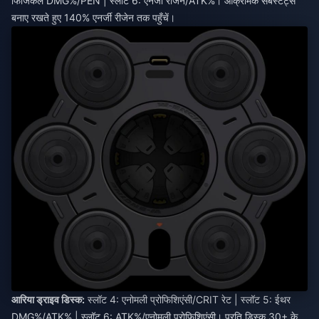
फिजिकल DMG%/PEN | स्लॉट 6: एनर्जी रीजेन/ATK%। आक्रामक सबस्टैट्स
बनाए रखते हुए 140% एनर्जी रीजेन तक पहुँचें।
आरिया ड्राइव डिस्क:
स्लॉट 4: एनोमली प्रोफिशिएंसी/CRIT रेट | स्लॉट 5: ईथर
DMG%/ATK% | स्लॉट 6: ATK%/एनोमली प्रोफिशिएंसी। प्रति डिस्क 30+ के