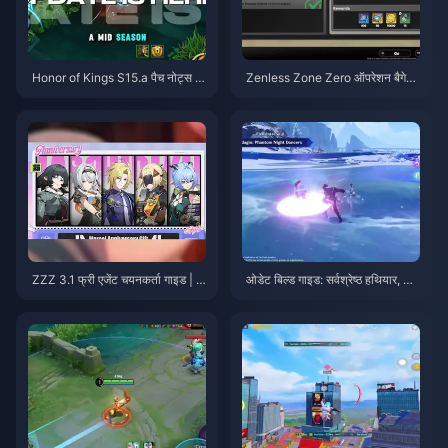
Honor of Kings S15.a पैच नोट्स |
Zenless Zone Zero ऑपरेशन बैगेल
अगस्त 2026
गाइड | अगस्त 2026
ZZZ 3.1 फ्री एजेंट चयनकर्ता गाइड | अ
ओडेट बिल्ड गाइड: सर्वश्रेष्ठ हथियार, आ
गस्त 2026
र्टिफैक्ट्स और टीमें | अगस्त 2026