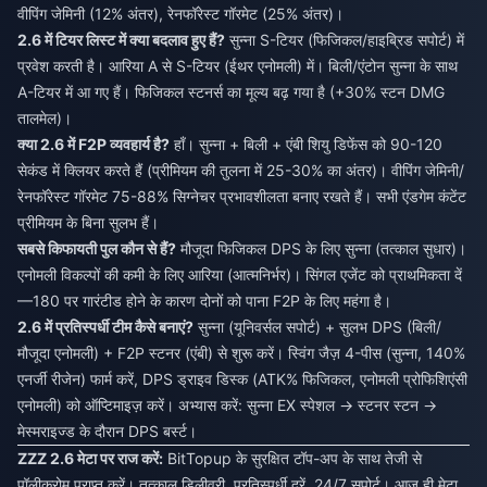
वीपिंग जेमिनी (12% अंतर), रेनफॉरेस्ट गॉरमेट (25% अंतर)।
2.6 में टियर लिस्ट में क्या बदलाव हुए हैं?
सुन्ना S-टियर (फिजिकल/हाइब्रिड सपोर्ट) में
प्रवेश करती है। आरिया A से S-टियर (ईथर एनोमली) में। बिली/एंटोन सुन्ना के साथ
A-टियर में आ गए हैं। फिजिकल स्टनर्स का मूल्य बढ़ गया है (+30% स्टन DMG
तालमेल)।
क्या 2.6 में F2P व्यवहार्य है?
हाँ। सुन्ना + बिली + एंबी शियु डिफेंस को 90-120
सेकंड में क्लियर करते हैं (प्रीमियम की तुलना में 25-30% का अंतर)। वीपिंग जेमिनी/
रेनफॉरेस्ट गॉरमेट 75-88% सिग्नेचर प्रभावशीलता बनाए रखते हैं। सभी एंडगेम कंटेंट
प्रीमियम के बिना सुलभ हैं।
सबसे किफायती पुल कौन से हैं?
मौजूदा फिजिकल DPS के लिए सुन्ना (तत्काल सुधार)।
एनोमली विकल्पों की कमी के लिए आरिया (आत्मनिर्भर)। सिंगल एजेंट को प्राथमिकता दें
—180 पर गारंटीड होने के कारण दोनों को पाना F2P के लिए महंगा है।
2.6 में प्रतिस्पर्धी टीम कैसे बनाएं?
सुन्ना (यूनिवर्सल सपोर्ट) + सुलभ DPS (बिली/
मौजूदा एनोमली) + F2P स्टनर (एंबी) से शुरू करें। स्विंग जैज़ 4-पीस (सुन्ना, 140%
एनर्जी रीजेन) फार्म करें, DPS ड्राइव डिस्क (ATK% फिजिकल, एनोमली प्रोफिशिएंसी
एनोमली) को ऑप्टिमाइज़ करें। अभ्यास करें: सुन्ना EX स्पेशल → स्टनर स्टन →
मेस्मराइज्ड के दौरान DPS बर्स्ट।
ZZZ 2.6 मेटा पर राज करें:
BitTopup के सुरक्षित टॉप-अप के साथ तेजी से
पॉलीक्रोम प्राप्त करें। तत्काल डिलीवरी, प्रतिस्पर्धी दरें, 24/7 सपोर्ट। आज ही मेटा