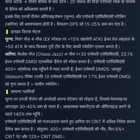
चार्ज अटैक → तीसरे बेसिक के बाद डॉज। 20 सेकंड की विंडो परफेक्ट सिंक के माध्यम
से डैमेज को अधिकतम करती है।
इसके लिए एनर्जी रीजेन ऑप्टिमाइजेशन (सुन्ना) और एनोमली प्रोफिशिएंसी स्टैकिंग
(आरिया) की आवश्यकता होती है। विचलन DPS को 15-25% कम कर देता है।
ड्राइव डिस्क सेट्स
सुन्ना:
स्विंग जैज़ 4-पीस (EX स्पेशल पर +15% सहयोगी ATK) ईथर वेल आइडल के
+50 ATK के साथ मिलकर पूरी टीम के लिए काफी स्केलिंग प्रदान करता है।
आरिया:
कैओस जैज़ (Chaos Jazz) 4-पीस (+30 एनोमली प्रोफिशिएंसी, 23.1%
ईथर एनोमली DMG) प्राथमिक डैमेज को स्केल करता है। एनोमली प्रोफिशिएंसी
400+ थ्रेशोल्ड तक पहुँचने में मदद करती है; ईथर एनोमली DMG% 'अब्लूम'
(Abloom) पैसिव (प्रति 10 एनोमली प्रोफिशिएंसी पर 7.7% ईथर एनोमली DMG)
को गुणा करता है = घातीय स्केलिंग।
सामान्य गलतियाँ
सुन्ना पर एनर्जी रीजेन की अनदेखी करना रोटेशन को तोड़ता है, जिससे मेस्मराइज्ड
अपटाइम 30-40% कम हो जाता है। आक्रामक सबस्टैट्स को ऑप्टिमाइज़ करने से
पहले 140% तक पहुँचें।
एनोमली प्रोफिशिएंसी को नजरअंदाज करते हुए आरिया पर CRIT में अधिक निवेश करना
डैमेज कम करता है। संतुलन: 400+ एनोमली प्रोफिशिएंसी की नींव, फिर 6%+
CRIT रेट और 12%+ CRIT DMG।