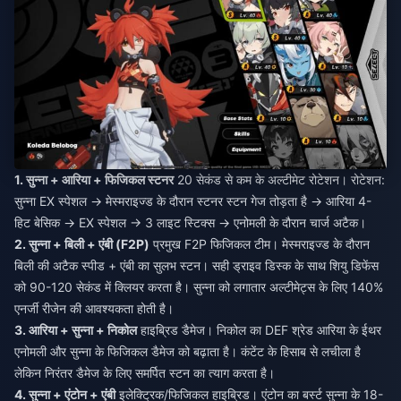
1. सुन्ना + आरिया + फिजिकल स्टनर
20 सेकंड से कम के अल्टीमेट रोटेशन। रोटेशन:
सुन्ना EX स्पेशल → मेस्मराइज्ड के दौरान स्टनर स्टन गेज तोड़ता है → आरिया 4-
हिट बेसिक → EX स्पेशल → 3 लाइट स्टिक्स → एनोमली के दौरान चार्ज अटैक।
2. सुन्ना + बिली + एंबी (F2P)
प्रमुख F2P फिजिकल टीम। मेस्मराइज्ड के दौरान
बिली की अटैक स्पीड + एंबी का सुलभ स्टन। सही ड्राइव डिस्क के साथ शियु डिफेंस
को 90-120 सेकंड में क्लियर करता है। सुन्ना को लगातार अल्टीमेट्स के लिए 140%
एनर्जी रीजेन की आवश्यकता होती है।
3. आरिया + सुन्ना + निकोल
हाइब्रिड डैमेज। निकोल का DEF श्रेड आरिया के ईथर
एनोमली और सुन्ना के फिजिकल डैमेज को बढ़ाता है। कंटेंट के हिसाब से लचीला है
लेकिन निरंतर डैमेज के लिए समर्पित स्टन का त्याग करता है।
4. सुन्ना + एंटोन + एंबी
इलेक्ट्रिक/फिजिकल हाइब्रिड। एंटोन का बर्स्ट सुन्ना के 18-