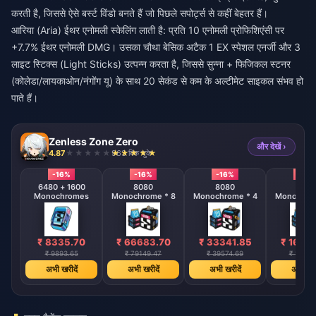
करती है, जिससे ऐसे बर्स्ट विंडो बनते हैं जो पिछले सपोर्ट्स से कहीं बेहतर हैं।
आरिया (Aria) ईथर एनोमली स्केलिंग लाती है: प्रति 10 एनोमली प्रोफिशिएंसी पर
+7.7% ईथर एनोमली DMG। उसका चौथा बेसिक अटैक 1 EX स्पेशल एनर्जी और 3
लाइट स्टिक्स (Light Sticks) उत्पन्न करता है, जिससे सुन्ना + फिजिकल स्टनर
(कोलेडा/लायकाओन/नंगोंग यू) के साथ 20 सेकंड से कम के अल्टीमेट साइकल संभव हो
पाते हैं।
Zenless Zone Zero
और देखें ›
4.87
963 बिक चुके
-16%
-16%
-16%
-16%
6480 + 1600
8080
8080
808
Monochromes
Monochrome * 8
Monochrome * 4
Monochrom
₹ 8335.70
₹ 66683.70
₹ 33341.85
₹ 1667
₹ 9893.65
₹ 79149.47
₹ 39574.69
₹ 19787
अभी खरीदें
अभी खरीदें
अभी खरीदें
अभी खरी