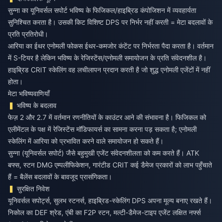
सुन्ना का यूनिवर्सल सपोर्ट भविष्य के फिजिकल/हाइब्रिड कंपोजिशन में व्यवहार्यता
सुनिश्चित करता है। उसकी किट विशिष्ट DPS पर निर्भर नहीं करती = मेटा बदलावों के
प्रति प्रतिरोधी।
आरिया का ईथर एनोमली फोकस ईथर-कमजोर कंटेंट पर निर्भरता पैदा करता है। वर्तमान
में S-टियर है लेकिन भविष्य के रेजिस्टेंस/एनोमली समायोजन के प्रति संवेदनशील है।
हाइब्रिड CRIT स्केलिंग वह लचीलापन प्रदान करती है जो शुद्ध एनोमली एजेंटों में नहीं
होता।
मेटा भविष्यवाणियाँ
भविष्य के बदलाव
फेज़ 2 और 2.7 में वर्तमान रणनीतियों के काउंटर आने की संभावना है। फिजिकल को
एलीमेंटल के पक्ष में रेजिस्टेंस मॉडिफायर्स का सामना करना पड़ सकता है; एनोमली
स्केलिंग में आरिया को प्रभावित करने वाले समायोजन हो सकते हैं।
सुन्ना (यूनिवर्सल सपोर्ट) जैसे बहुमुखी एजेंट संवेदनशीलता को कम करते हैं। ATK
बफ्स, स्टन DMG एम्पलीफिकेशन, गारंटीड CRIT कई डैमेज प्रकारों को लाभ पहुँचाते
हैं = बैलेंस बदलावों के बावजूद प्रासंगिकता।
सुरक्षित निवेश
यूनिवर्सल सपोर्ट्स, सुलभ स्टनर्स, हाइब्रिड-स्केलिंग DPS अपना मूल्य बनाए रखते हैं।
निकोल का DEF श्रेड, एंबी का F2P स्टन, मल्टी-डैमेज-टाइप एजेंट लक्षित नर्फ्स