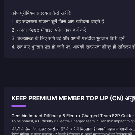
कीप प्रीमियम सदस्यता कैसे खरीदें:
1. वह सदस्यता योजना चुनें जिसे आप खरीदना चाहते हैं
2. अपना Keep मोबाइल फ़ोन नंबर दर्ज करें
3. चेकआउट के लिए आगे बढ़ें और अपनी पसंदीदा भुगतान विधि चुनें
4. एक बार भुगतान पूरा हो जाने पर, आपकी सदस्यता शीघ्र ही सक्रिय 
KEEP PREMIUM MEMBER TOP UP (CN) अनुशंस
Genshin Impact Difficulty 6 Electro-Charged Team F2P Guide:
To be honest, a Difficulty 6 Electro-Charged team in Genshin Impact migh
Abyss Corridors Team Compositions and Combat Tips
be the smartest choice for F2P players to clear the Abyss Corridors. We'll
विदेशी मीडिया "द एल्डर स्क्रॉल्स 6" के बारे में चिल्लाता है: अपनी महत्वाकांक्षाओं पर
use 4-star characters as the core, relying on the Electro-Charged reactio
विदेशी मीडिया "द एल्डर स्क्रॉल्स 6" के बारे में चिल्लाता है: अपनी महत्वाकांक्षाओं पर नियंत्रण रखें,
नियंत्रण रखें, "ऊंची आंखों और निचले हाथों" वाले "तारों वाले आकाश" की तरह न बने