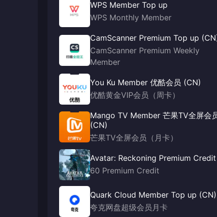
WPS Member Top up
WPS Monthly Member
CamScanner Premium Top up (CN
CamScanner Premium Weekly
Member
You Ku Member 优酷会员 (CN)
优酷黄金VIP会员（周卡）
Mango TV Member 芒果TV全屏会
(CN)
芒果TV全屏会员（月卡）
Avatar: Reckoning Premium Credit
60 Premium Credit
Quark Cloud Member Top up (CN)
夸克网盘超级会员月卡