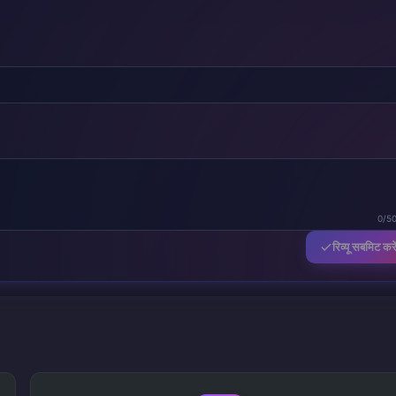
0/5
रिव्यू सबमिट करे