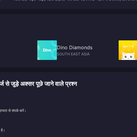
ng?
key weaknesses in their core mechanics fixed. Take a look!
पहली तिमाही में रिलीज़ होगी
Dino Diamonds
SOUTH EAST ASIA
े अक्सर पूछे जाने वाले प्रश्न
ायता से संपर्क करें।
 है।