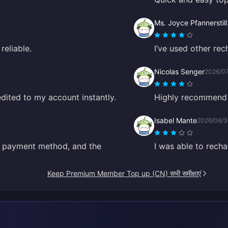
Ms. Joyce Pfannerstill
reliable.
I’ve used other rech
Nicolas Senger
2026/0
dited to my account instantly.
Highly recommend 
Isabel Mante
2026/06/
d payment method, and the
I was able to recha
Keep Premium Member Top up (CN) सभी समीक्षाएं