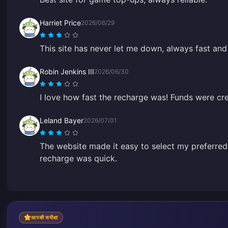
Harriet Price
2026/06/29
This site has never let me down, always fast and 
Robin Jenkins III
2026/06/30
I love how fast the recharge was! Funds were cre
Leland Bayer
2026/07/01
The website made it easy to select my preferre
recharge was quick.
आपकी समीक्षा