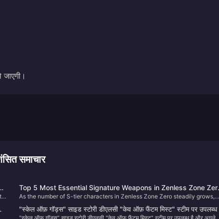
हो जाएगी।
ित समाचार
Top 5 Most Essential Signature Weapons in Zenless Zone Zer
t
As the number of S-tier characters in Zenless Zone Zero steadily grows,
– Game-Changing Upgrades You Shouldn’t Miss!
more and more are starting to rely more heavily on their iconic W engines.
"स्केल ऑफ़ गॉड्स" साइड स्टोरी डीएलसी "केव ऑफ़ फैंटम मिस्ट" स्टीम पर उपलब्ध 
n
Some characters are receiving major stat boosts, while others are seeing
"स्केल ऑफ़ गॉड्स" साइड स्टोरी डीएलसी "केव ऑफ़ फैंटम मिस्ट" स्टीम पर उपलब्ध है और अगले
ं।
और अगले साल पहली तिमाही में रिलीज़ होगी