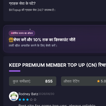
ग्राहक सेवा के घंटे?
BitTopup की ग्राहक सेवा 24/7 उपलब्ध है।
सीमित समय का ऑफर
शेयर करें और 10% तक का डिस्काउंट जीतें
लकी व्हील अनलॉक करने के लिए शेयर करें।
KEEP PREMIUM MEMBER TOP UP (CN) रिचार्ज पर ग
कुल समीक्षाएं:
855
औसत रेटिंग
5.0
Rodney Batz
2026/06/30
Best site for game top-ups, always reliable.