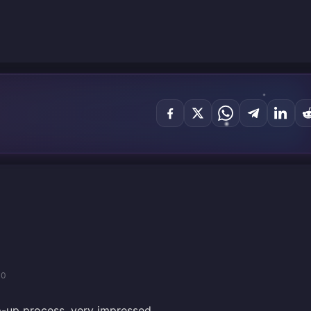
30
-up process, very impressed.