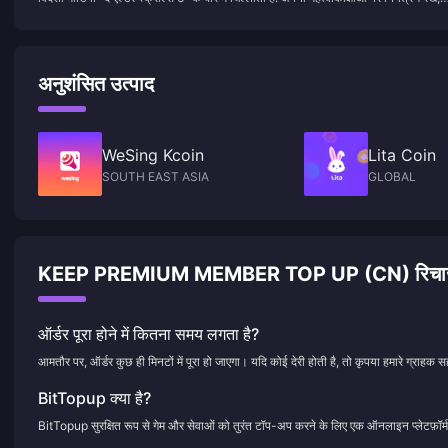
mechanism to achieve high damage output—doesn't that sound interesti
"ऊंची आंखों और निचले हाथों" वाले "तारों वाले आकाश" की तरह न बनें।
अनुशंसित उत्पाद
WeSing Kcoin
Lita Coin
SOUTH EAST ASIA
GLOBAL
KEEP PREMIUM MEMBER TOP UP (CN) रिचार्ज से जुड़
ऑर्डर पूरा होने में कितना समय लगता है?
आमतौर पर, ऑर्डर कुछ ही मिनटों में पूरा हो जाएगा। यदि कोई देरी होती है, तो कृपया हमारे ग्राहक सह
BitTopup क्या है?
BitTopup सुरक्षित रूप से गेम और सेवाओं को तुरंत टॉप-अप करने के लिए एक ऑनलाइन प्लेटफ़ॉर्म