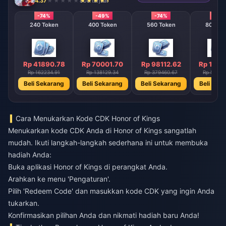
4.37
808 terjual
-74%
-49%
-74%
-74%
240 Token
400 Token
560 Token
800 To
Rp 41890.78
Rp 70001.70
Rp 98112.62
Rp 1401
Rp 162234.91
Rp 138129.34
Rp 379460.67
Rp 54232
Beli Sekarang
Beli Sekarang
Beli Sekarang
Beli Sek
Cara Menukarkan Kode CDK Honor of Kings
Menukarkan kode CDK Anda di Honor of Kings sangatlah
mudah. Ikuti langkah-langkah sederhana ini untuk membuka
hadiah Anda:
Buka aplikasi Honor of Kings di perangkat Anda.
Arahkan ke menu 'Pengaturan'.
Pilih 'Redeem Code' dan masukkan kode CDK yang ingin Anda
tukarkan.
Konfirmasikan pilihan Anda dan nikmati hadiah baru Anda!