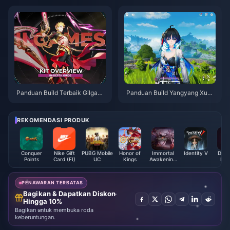
Panduan Build Terbaik Gilgam
Panduan Build Yangyang Xuan
esh HSR | Agustus 2026
ling | Agustus 2026
REKOMENDASI PRODUK
Conquer
Nike Gift
PUBG Mobile
Honor of
Immortal
Identity V
Diam
Points
Card (FI)
UC
Kings
Awakening
Dou
Coupon
PENAWARAN TERBATAS
Bagikan & Dapatkan Diskon
Hingga 10%
Bagikan untuk membuka roda
keberuntungan.