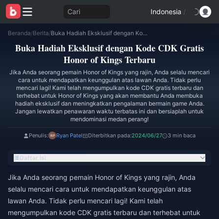
Cari
Indonesia
/
Beranda
/
Berita
/
Buka Hadiah Eksklusif dengan Kode CDK Gratis Honor of Kings Terbaru
Buka Hadiah Eksklusif dengan Kode CDK Gratis
Honor of Kings Terbaru
Jika Anda seorang pemain Honor of Kings yang rajin, Anda selalu mencari
cara untuk mendapatkan keunggulan atas lawan Anda. Tidak perlu
mencari lagi! Kami telah mengumpulkan kode CDK gratis terbaru dan
terhebat untuk Honor of Kings yang akan membantu Anda membuka
hadiah eksklusif dan meningkatkan pengalaman bermain game Anda.
Jangan lewatkan penawaran waktu terbatas ini dan bersiaplah untuk
mendominasi medan perang!
Penulis:
Ryan Patel
Diterbitkan pada:
2024/06/27
3 min baca
Daftar Isi
Jika Anda seorang pemain Honor of Kings yang rajin, Anda
selalu mencari cara untuk mendapatkan keunggulan atas
lawan Anda. Tidak perlu mencari lagi! Kami telah
mengumpulkan kode CDK gratis terbaru dan terhebat untuk