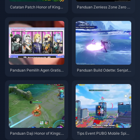
Catatan Patch Honor of Kings
Panduan Zenless Zone Zero O
S15.a | Agustus 2026
peration Bagel | Agustus 2026
Panduan Pemilih Agen Gratis Z
Panduan Build Odette: Senjata,
ZZ 3.1 | Agustus 2026
Artefak & Tim Terbaik | Agustu
s 2026
Panduan Daji Honor of Kings: 1
Tips Event PUBG Mobile Spide
0 Trik Teratas | Agustus 2026
r-Man | Agustus 2026