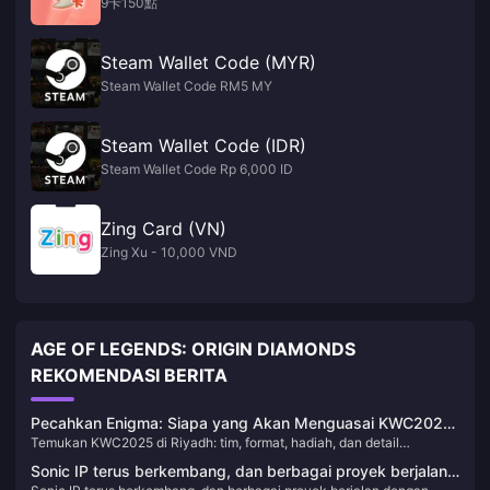
9卡150點
Steam Wallet Code (MYR)
Steam Wallet Code RM5 MY
Steam Wallet Code (IDR)
Steam Wallet Code Rp 6,000 ID
Zing Card (VN)
Zing Xu - 10,000 VND
AGE OF LEGENDS: ORIGIN DIAMONDS
REKOMENDASI BERITA
Pecahkan Enigma: Siapa yang Akan Menguasai KWC2025
Temukan KWC2025 di Riyadh: tim, format, hadiah, dan detail
di Riyadh?
keterlibatan penggemar.
Sonic IP terus berkembang, dan berbagai proyek berjalan