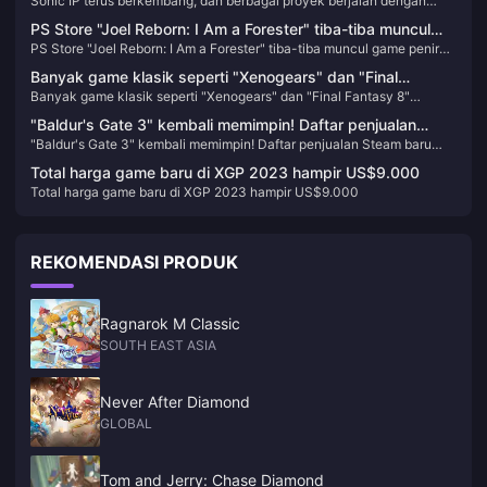
Sonic IP terus berkembang, dan berbagai proyek berjalan dengan
dengan baik, tetapi "Superstar" tidak memenuhi harapan.
baik, tetapi "Superstar" tidak memenuhi harapan.
PS Store "Joel Reborn: I Am a Forester" tiba-tiba muncul
PS Store "Joel Reborn: I Am a Forester" tiba-tiba muncul game peniru
game peniru "The Last of Us".
"The Last of Us".
Banyak game klasik seperti "Xenogears" dan "Final
Banyak game klasik seperti "Xenogears" dan "Final Fantasy 8"
Fantasy 8" merayakan hari jadinya
merayakan hari jadinya
"Baldur's Gate 3" kembali memimpin! Daftar penjualan
"Baldur's Gate 3" kembali memimpin! Daftar penjualan Steam baru
Steam baru telah dirilis
telah dirilis
Total harga game baru di XGP 2023 hampir US$9.000
Total harga game baru di XGP 2023 hampir US$9.000
REKOMENDASI PRODUK
Ragnarok M Classic
SOUTH EAST ASIA
Never After Diamond
GLOBAL
Tom and Jerry: Chase Diamond