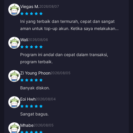
Viegas M.
2026/08/07
Ini yang terbaik dan termurah, cepat dan sangat
aman untuk top-up akun. Ketika saya melakukan
kesalahan pada ID lama, Anna memperbaikinya
Wali
2026/08/06
dengan cepat dan melakukan top-up ke ID yang
benar.
Program ini andal dan cepat dalam transaksi,
program terbaik.
Zi Young Phoon
2026/08/05
Banyak diskon.
Eoi Hwh
2026/08/04
Sangat bagus.
Mhabe
2026/08/05