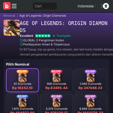
Cari
Indonesia
/
Beranda
/
Age of Legends: Origin Diamonds
AGE OF LEGENDS: ORIGIN DIAMON
DS
Excellent
Trustpilot
GLOBAL
Pengiriman Instan
Pembayaran Aman & Terpercaya
Di BitTopup, top up game, live stream, dan beli kartu hadiah deng
nikmati pengalaman pembayaran yang praktis dan diskon menarik
Pilih Nominal
6% OFF
6% OFF
6% OFF
61 Diamonds
308 Diamonds
1,048 Diamonds
Rp 16352.10
Rp 82495.44
Rp 247486.33
6% OFF
6% OFF
6% OFF
1,975 Diamonds
3,378 Diamonds
6,688 Diamonds
Rp 494972.66
Rp 825138.17
Rp 1650276.33