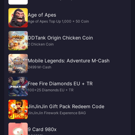
Age of Apes
Age of Apes Top Up 1,000 + 50 Coin
DDTank Origin Chicken Coin
2 Chicken Coin
Mobile Legends: Adventure M-Cash
2499 M-Cash
Free Fire Diamonds EU + TR
100+25 Diamonds EU + TR
JinJinJin Gift Pack Redeem Code
JinJinJin Firework Experence BAG
9 Card 980x