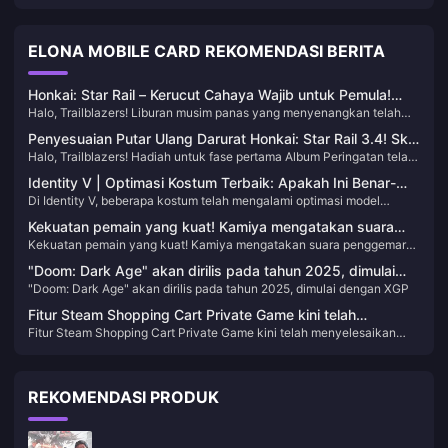
ELONA MOBILE CARD REKOMENDASI BERITA
Honkai: Star Rail – Kerucut Cahaya Wajib untuk Pemula!
Halo, Trailblazers! Liburan musim panas yang menyenangkan telah
Bahkan Bintang 5 Bisa Didapat Gratis!
tiba, dan kami melihat lonjakan pemain baru yang naik Astral Express
Penyesuaian Putar Ulang Darurat Honkai: Star Rail 3.4! Skin
belakangan ini! Untuk para petualang baru, memilih Light Cone yang
Halo, Trailblazers! Hadiah untuk fase pertama Album Peringatan telah
Bintang 5 Pertama Dikonfirmasi! Bentuk Baru Sam Akan
tepat sangat penting—jadi mari kita bahas apa yang harus Anda
secara bertahap didistribusikan. Jika Anda belum menerimanya,
prioritaskan.
Datang
Identity V | Optimasi Kostum Terbaik: Apakah Ini Benar-
jangan khawatir—Anda dapat memeriksa kemajuan Anda melalui
Di Identity V, beberapa kostum telah mengalami optimasi model
benar Karakter yang Sama?
surat dalam game atau melalui aplikasi HoYoLAB. Sekarang, mari kita
setelah masukan dari pemain. Beberapa peningkatan ini secara
selami pembaruan terbaru di Honkai: Star Rail.
Kekuatan pemain yang kuat! Kamiya mengatakan suara
dramatis memperbaiki penampilan skin. Mari kita lihat beberapa
Kekuatan pemain yang kuat! Kamiya mengatakan suara penggemar
penggemar adalah sumber kebangkitan “Okami”
transformasi yang paling mencolok:
adalah sumber kebangkitan “Okami”
"Doom: Dark Age" akan dirilis pada tahun 2025, dimulai
"Doom: Dark Age" akan dirilis pada tahun 2025, dimulai dengan XGP
dengan XGP
Fitur Steam Shopping Cart Private Game kini telah
Fitur Steam Shopping Cart Private Game kini telah menyelesaikan
menyelesaikan pengujian dan tersedia untuk semua
pengujian dan tersedia untuk semua pemain
pemain
REKOMENDASI PRODUK