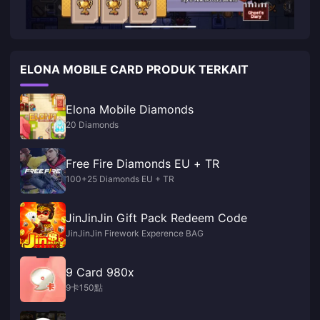
ELONA MOBILE CARD PRODUK TERKAIT
Elona Mobile Diamonds
20 Diamonds
Free Fire Diamonds EU + TR
100+25 Diamonds EU + TR
JinJinJin Gift Pack Redeem Code
JinJinJin Firework Experence BAG
9 Card 980x
9卡150點