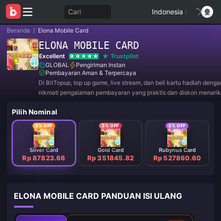
Cari
Indonesia
/
Beranda
/
Elona Mobile Card
ELONA MOBILE CARD
Excellent
Trustpilot
GLOBAL
Pengiriman Instan
Pembayaran Aman & Terpercaya
Di BitTopup, top up game, live stream, dan beli kartu hadiah deng
nikmati pengalaman pembayaran yang praktis dan diskon menarik
Pilih Nominal
3% OFF
3% OFF
3% OFF
Silver Card
Gold Card
Rubynus Card
Rp 87823.66
Rp 351845.82
Rp 527860.60
ELONA MOBILE CARD PANDUAN ISI ULANG