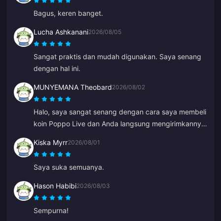
Bagus, keren banget.
Lucha Ashkanani
2026/08/05
Sangat praktis dan mudah digunakan. Saya senang
dengan hal ini.
MUNYEMANA Theobard
2026/08/02
Halo, saya sangat senang dengan cara saya membeli
koin Poppo Live dan Anda langsung mengirimkannya
ke akun Binance saya. Saya senang dengan aplikasi
Kiska Myrr
2026/08/01
Anda dan bagaimana aplikasi ini memandu saya.
Terima kasih, pertahankan.
Saya suka semuanya.
Hason Habibi
2026/08/03
Sempurna!