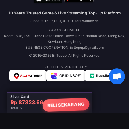
10 Years Trusted Game & Live Streaming Top-Up Platform
Since 2016 | 5,000,000+ Users Worldwide
KAMAGEN LIMITED
Room 1508, 15/F, Grand Plaza Office Tower II, 625 Nathan Road, Mong Kok,
Kowloon, Hong Kong
BUSINESS COOPERATION: ibittopup@gmail.com
© 2016-2026 BitTopup. All Rights Reserved.
TRUSTED & VERIFIED BY
Silver Card
Rp 87823.66
BELI SEKARANG
Total · x1