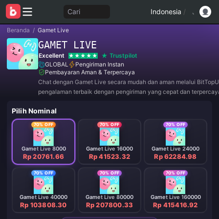
Cari
Indonesia
/
Beranda
/
Gamet Live
GAMET LIVE
Excellent
Trustpilot
GLOBAL
Pengiriman Instan
Pembayaran Aman & Terpercaya
Chat dengan Gamet Live secara mudah dan aman melalui BitTopU
pengalaman terbaik dengan pengiriman yang cepat dan terpercay
Bergabunglah dengan kami sekarang untuk penawaran eksklusif 
Pilih Nominal
menarik! ✨
70% OFF
70% OFF
70% OFF
Gamet Live 8000
Gamet Live 16000
Gamet Live 24000
Rp 20761.66
Rp 41523.32
Rp 62284.98
70% OFF
70% OFF
70% OFF
Gamet Live 40000
Gamet Live 80000
Gamet Live 160000
Rp 103808.30
Rp 207800.33
Rp 415416.92