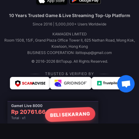
10 Years Trusted Game & Live Streaming Top-Up Platform
Since 2016 | 5,000,000+ Users Worldwide
KAMAGEN LIMITED
Room 1508, 15/F, Grand Plaza Office Tower II, 625 Nathan Road, Mong Kok,
Kowloon, Hong Kong
BUSINESS COOPERATION: ibittopup@gmail.com
© 2016-2026 BitTopup. All Rights Reserved.
TRUSTED & VERIFIED BY
Gamet Live 8000
Rp 20761.66
BELI SEKARANG
Total · x1