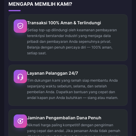
MENGAPA MEMILIH KAMI?
Transaksi 100% Aman & Terlindungi
Setiap top-up dilindungi oleh keamanan pembayaran
terenkripsi berstandar industri yang menjaga data
pribadi dan pembayaran Anda sepenuhnya privat.
Belanja dengan penuh percaya diri — 100% aman,
setiap saat.
Layanan Pelanggan 24/7
Tim dukungan kami yang ramah siap membantu Anda
sepanjang waktu sebelum, selama, dan setelah
pembelian Anda. Dapatkan bantuan yang cepat dan
andal kapan pun Anda butuhkan — siang atau malam.
Jaminan Pengembalian Dana Penuh
Nikmati harga paling kompetitif dengan pengiriman
yang cepat dan andal. Jika pesanan Anda tidak pernah