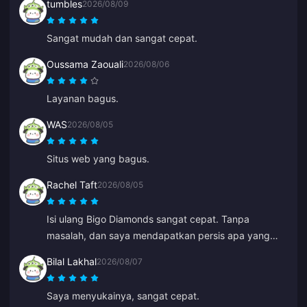
tumbles
2026/08/09
Sangat mudah dan sangat cepat.
Oussama Zaouali
2026/08/06
Layanan bagus.
WAS
2026/08/05
Situs web yang bagus.
Rachel Taft
2026/08/05
Isi ulang Bigo Diamonds sangat cepat. Tanpa
masalah, dan saya mendapatkan persis apa yang
saya inginkan.
Bilal Lakhal
2026/08/07
Saya menyukainya, sangat cepat.