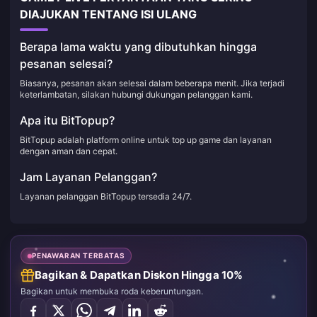
DIAJUKAN TENTANG ISI ULANG
Berapa lama waktu yang dibutuhkan hingga
pesanan selesai?
Biasanya, pesanan akan selesai dalam beberapa menit. Jika terjadi
keterlambatan, silakan hubungi dukungan pelanggan kami.
Apa itu BitTopup?
BitTopup adalah platform online untuk top up game dan layanan
dengan aman dan cepat.
Jam Layanan Pelanggan?
Layanan pelanggan BitTopup tersedia 24/7.
PENAWARAN TERBATAS
Bagikan & Dapatkan Diskon Hingga 10%
Bagikan untuk membuka roda keberuntungan.