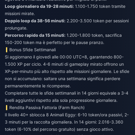
Loop giornaliero da 19-28 minuti:
1.100-1.750 token tramite
missioni mirate.
Doppio loop da 38-56 minuti:
2.200-3.500 token per sessioni
prolungate.
Percorso rapido da 15 minuti:
1.200-1.800 token, sacrifica
150-200 token ma è perfetto per le pause pranzo.
Bonus Sfide Settimanali
Si aggiornano il giovedì alle 00:00 UTC+8, garantendo 800-
1.500 XP per ciclo. 4-6 minuti di gameplay mirato offrono un
XP-per-minuto più alto rispetto alle missioni giornaliere. Le sfide
non si accumulano: saltare una settimana significa perdere
permanentemente le ricompense.
Completare tutte le sfide settimanali in 14 giorni equivale a 3-4
livelli aggiuntivi rispetto alla sola progressione giornaliera.
Rendita Passiva Fattoria (Farm Ranch)
Il livello 40+ sblocca 8 Animali Eggy: 6-10 token/ora passivi, 2-
3 minuti per la raccolta giornaliera. In 14 giorni: 2.016-3.360
token (6-10% del percorso gratuito) senza gioco attivo.