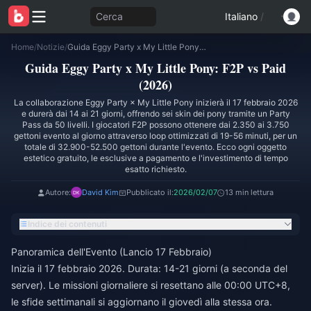
Cerca
Italiano
/
Home
/
Notizie
/
Guida Eggy Party x My Little Pony: F2P vs Paid (2026)
Guida Eggy Party x My Little Pony: F2P vs Paid
(2026)
La collaborazione Eggy Party × My Little Pony inizierà il 17 febbraio 2026
e durerà dai 14 ai 21 giorni, offrendo sei skin dei pony tramite un Party
Pass da 50 livelli. I giocatori F2P possono ottenere dai 2.350 ai 3.750
gettoni evento al giorno attraverso loop ottimizzati di 19-56 minuti, per un
totale di 32.900-52.500 gettoni durante l'evento. Ecco ogni oggetto
estetico gratuito, le esclusive a pagamento e l'investimento di tempo
esatto richiesto.
Autore:
David Kim
Pubblicato il:
2026/02/07
13 min lettura
Indice dei contenuti
Panoramica dell'Evento (Lancio 17 Febbraio)
Inizia il 17 febbraio 2026. Durata: 14-21 giorni (a seconda del
server). Le missioni giornaliere si resettano alle 00:00 UTC+8,
le sfide settimanali si aggiornano il giovedì alla stessa ora.