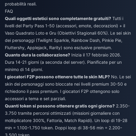
probabilità reali.
FAQ
Quali oggetti estetici sono completamente gratuiti?
Tutti i
livelli del Party Pass 1-50 (accessori, emote, decorazioni) + il
Vaso Quadrato Loto e Gru (Obiettivi Stagionali 60%). Le sei skin
dei personaggi (Twilight Sparkle, Rainbow Dash, Pinkie Pie,
Fluttershy, Applejack, Rarity) sono esclusive premium.
Quanto dura la collaborazione?
Inizia il 17 febbraio 2026.
Dura 14-21 giorni (a seconda del server). Pianificate per un
minimo di 14 giorni.
I giocatori F2P possono ottenere tutte le skin MLP?
No. Le sei
skin dei personaggi sono bloccate nei livelli premium 30-50 e
richiedono il pass premium. I giocatori F2P ottengono solo
accessori a tema e set parziali.
Quanti token si possono ottenere gratis ogni giorno?
2.350-
3.750 tramite percorsi ottimizzati (missioni giornaliere con
moltiplicatore 300%, Fattoria, Match Rapidi). Un loop di 19-28
min = 1.100-1.750 token. Doppi loop di 38-56 min = 2.200-
3.500 token.