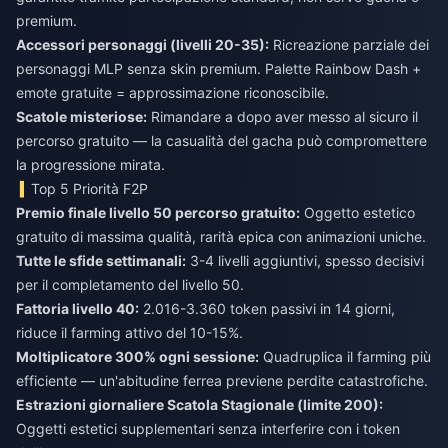
premium.
Accessori personaggi (livelli 20-35):
Ricreazione parziale dei
personaggi MLP senza skin premium. Palette Rainbow Dash +
emote gratuite = approssimazione riconoscibile.
Scatole misteriose:
Rimandare a dopo aver messo al sicuro il
percorso gratuito — la casualità del gacha può compromettere
la progressione mirata.
Top 5 Priorità F2P
Premio finale livello 50 percorso gratuito:
Oggetto estetico
gratuito di massima qualità, rarità epica con animazioni uniche.
Tutte le sfide settimanali:
3-4 livelli aggiuntivi, spesso decisivi
per il completamento del livello 50.
Fattoria livello 40:
2.016-3.360 token passivi in 14 giorni,
riduce il farming attivo del 10-15%.
Moltiplicatore 300% ogni sessione:
Quadruplica il farming più
efficiente — un'abitudine ferrea previene perdite catastrofiche.
Estrazioni giornaliere Scatola Stagionale (limite 200):
Oggetti estetici supplementari senza interferire con i token