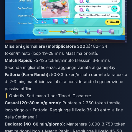
Missioni giornaliere (moltiplicatore 300%):
82-134
token/minuto (loop 19-28 min). Massima priorità.
Match Rapidi:
75-125 token/minuto (sessioni 6-8 min).
Seconda miglior efficienza, aggiunge varietà al gameplay.
Fattoria (Farm Ranch):
50-83 token/minuto durante la raccolta
di 2-3 min, ma efficienza infinita considerando la generazione
passiva offline.
Obiettivi Settimana 1 per Tipo di Giocatore
Casual (20-30 min/giorno):
Puntare a 2.350 token tramite
loop singolo + Fattoria. Raggiunge il livello 35-40 entro la fine
della Settimana 1.
Dedicato (40-60 min/giorno):
Mantenere 3.000-3.750 token
tramite doppi loop + Match Rapidi. Raggiunge il livello 45-50