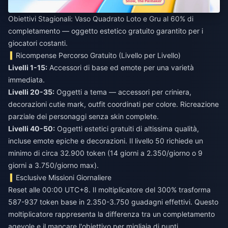
Obiettivi Stagionali: Vaso Quadrato Loto e Gru al 60% di
completamento — oggetto estetico gratuito garantito per i
giocatori costanti.
Ricompense Percorso Gratuito (Livello per Livello)
Livelli 1-15:
Accessori di base ed emote per una varietà
immediata.
Livelli 20-35:
Oggetti a tema — accessori per criniera,
decorazioni cutie mark, outfit coordinati per colore. Ricreazione
parziale dei personaggi senza skin complete.
Livelli 40-50:
Oggetti estetici gratuiti di altissima qualità,
incluse emote epiche e decorazioni. Il livello 50 richiede un
minimo di circa 32.900 token (14 giorni a 2.350/giorno o 9
giorni a 3.750/giorno max).
Esclusive Missioni Giornaliere
Reset alle 00:00 UTC+8. Il moltiplicatore del 300% trasforma
587-937 token base in 2.350-3.750 guadagni effettivi. Questo
moltiplicatore rappresenta la differenza tra un completamento
agevole e il mancare l'obiettivo per migliaia di punti.