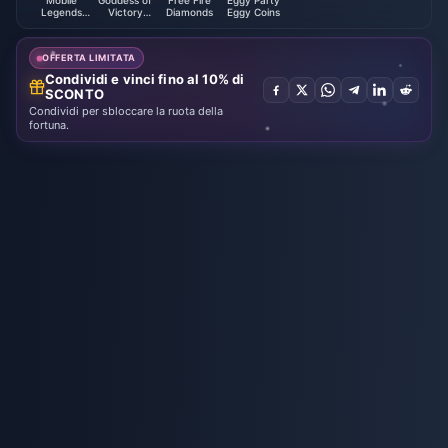
Mobile
Goddess of
Free Fire
Eggy Party
Legends
Victory
Diamonds
Eggy Coins
Bang Bang
NIKKE
OFFERTA LIMITATA
Condividi e vinci fino al 10% di
SCONTO
Condividi per sbloccare la ruota della
fortuna.