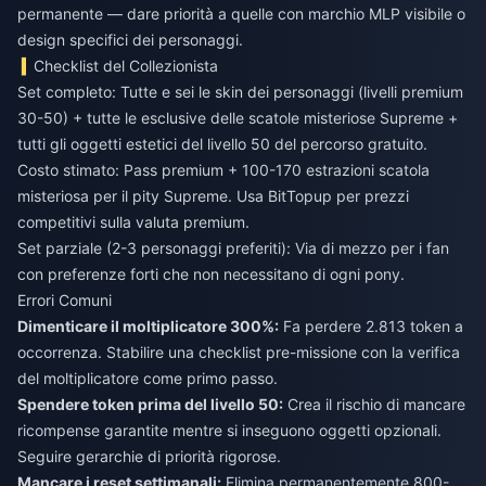
permanente — dare priorità a quelle con marchio MLP visibile o
design specifici dei personaggi.
Checklist del Collezionista
Set completo: Tutte e sei le skin dei personaggi (livelli premium
30-50) + tutte le esclusive delle scatole misteriose Supreme +
tutti gli oggetti estetici del livello 50 del percorso gratuito.
Costo stimato: Pass premium + 100-170 estrazioni scatola
misteriosa per il pity Supreme. Usa BitTopup per prezzi
competitivi sulla valuta premium.
Set parziale (2-3 personaggi preferiti): Via di mezzo per i fan
con preferenze forti che non necessitano di ogni pony.
Errori Comuni
Dimenticare il moltiplicatore 300%:
Fa perdere 2.813 token a
occorrenza. Stabilire una checklist pre-missione con la verifica
del moltiplicatore come primo passo.
Spendere token prima del livello 50:
Crea il rischio di mancare
ricompense garantite mentre si inseguono oggetti opzionali.
Seguire gerarchie di priorità rigorose.
Mancare i reset settimanali:
Elimina permanentemente 800-