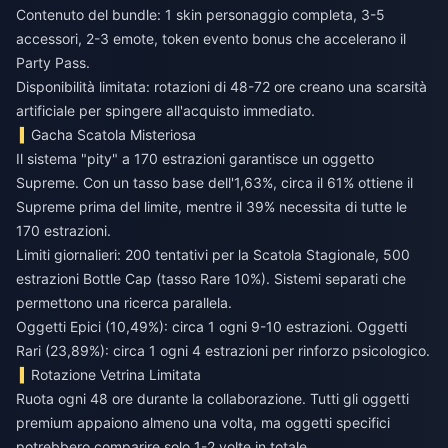
Contenuto del bundle: 1 skin personaggio completa, 3-5
accessori, 2-3 emote, token evento bonus che accelerano il
Party Pass.
Disponibilità limitata: rotazioni di 48-72 ore creano una scarsità
artificiale per spingere all'acquisto immediato.
Gacha Scatola Misteriosa
Il sistema "pity" a 170 estrazioni garantisce un oggetto
Supreme. Con un tasso base dell'1,63%, circa il 61% ottiene il
Supreme prima del limite, mentre il 39% necessita di tutte le
170 estrazioni.
Limiti giornalieri: 200 tentativi per la Scatola Stagionale, 500
estrazioni Bottle Cap (tasso Rare 10%). Sistemi separati che
permettono una ricerca parallela.
Oggetti Epici (10,49%): circa 1 ogni 9-10 estrazioni. Oggetti
Rari (23,89%): circa 1 ogni 4 estrazioni per rinforzo psicologico.
Rotazione Vetrina Limitata
Ruota ogni 48 ore durante la collaborazione. Tutti gli oggetti
premium appaiono almeno una volta, ma oggetti specifici
potrebbero comparire solo 1-2 volte in totale.