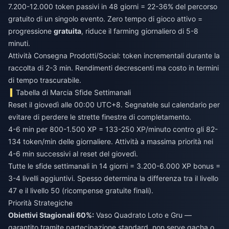
7.200-12.000 token passivi in 48 giorni = 22-36% del percorso
gratuito di un singolo evento. Zero tempo di gioco attivo =
progressione
gratuita
, riduce il farming giornaliero di 5-8
minuti.
Attività Consegna Prodotti/Social: token incrementali durante la
raccolta di 2-3 min. Rendimenti decrescenti ma costo in termini
di tempo trascurabile.
Tabella di Marcia Sfide Settimanali
Reset il giovedì alle 00:00 UTC+8. Segnatele sul calendario per
evitare di perdere le strette finestre di completamento.
4-6 min per 800-1.500 XP = 133-250 XP/minuto contro gli 82-
134 token/min delle giornaliere. Attività a massima priorità nei
4-6 min successivi al reset del giovedì.
Tutte le sfide settimanali in 14 giorni = 3.200-6.000 XP bonus =
3-4 livelli aggiuntivi. Spesso determina la differenza tra il livello
47 e il livello 50 (ricompense gratuite finali).
Priorità Strategiche
Obiettivi Stagionali 60%:
Vaso Quadrato Loto e Gru —
garantito tramite partecipazione standard, non serve gacha o