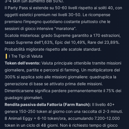
3-4 skin (un aumento del 50%).
Il Party Pass si estende su 50-60 livelli rispetto ai soliti 40, con
oggetti estetici premium nei livelli 30-50. Le ricompense
premiano l'impegno quotidiano costante piuttosto che le
sessioni di gioco intensive "maratona".
Scatola misteriosa: grado Supreme garantito a 170 estrazioni,
tasso Supreme dell'1,63%, Epic del 10,49%, Rare del 23,89%.
Probabilità migliorate rispetto alle scatole standard.
I Tre Tipi di Valuta
Token dell'evento:
Valuta principale ottenibile tramite missioni
giornaliere, partite e percorsi di farming. Un moltiplicatore del
300% si applica solo alle missioni giornaliere: quadruplica la
generazione di base se attivato prima delle missioni.
Dimenticarsene significa perdere permanentemente il 75% dei
guadagni giornalieri.
Rendita passiva della Fattoria (Farm Ranch):
Il livello 40+
genera 150-250 token al giorno con una raccolta di 2-3 minuti.
8 Animali Eggy = 6-10 token/ora, accumulando 7.200-12.000
token in un ciclo di 48 giorni. Non è richiesto tempo di gioco