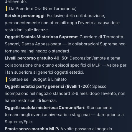
dell'evento.
Da Prendere Ora (Non Torneranno)
Sei skin personaggi:
Esclusive della collaborazione,
permanentemente non ottenibili dopo l'evento a causa delle
restrizioni sulle licenze.
Oggetti Scatola Misteriosa Supreme:
Guerriero di Terracotta
Sangmi, Danza Appassionata — le collaborazioni Supreme non
tornano mai nel negozio standard.
Livelli percorso gratuito 40-50:
Decorazioni/emote a tema
collaborazione che citano episodi specifici di MLP — valore per
i fan superiore ai generici oggetti estetici.
Saltare se il Budget è Limitato
Oggetti estetici party generici (livelli 1-20):
Spesso
ricompaiono nel negozio standard 3-6 mesi dopo l'evento, non
hanno restrizioni di licenza.
Oggetti scatola misteriosa Comuni/Rari:
Storicamente
tornano negli eventi anniversario o stagionali — dare priorità a
Supreme/Epic.
Emote senza marchio MLP:
A volte passano al negozio