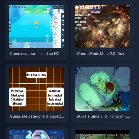
Come riscattare il codice NCR
Where Winds Meet 2.0: Guida
CKYT8EF per monete Eggy gra
a Hidden Mountain | Luglio 20
tuite (ago 2026)
26
Guida alle categorie di oggetti
Guida a Sima Yi di Honor of Kin
di Honor of Kings | Luglio 2026
gs | Luglio 2026