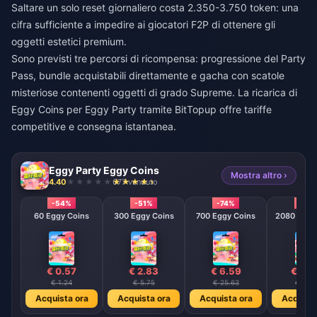
Saltare un solo reset giornaliero costa 2.350-3.750 token: una
cifra sufficiente a impedire ai giocatori F2P di ottenere gli
oggetti estetici premium.
Sono previsti tre percorsi di ricompensa: progressione del Party
Pass, bundle acquistabili direttamente e gacha con scatole
misteriose contenenti oggetti di grado Supreme. La
ricarica di
Eggy Coins per Eggy Party
tramite BitTopup offre tariffe
competitive e consegna istantanea.
Eggy Party Eggy Coins
Mostra altro ›
4.40
677 venduto
-54%
-51%
-74%
-79
60 Eggy Coins
300 Eggy Coins
700 Eggy Coins
2080 E
€ 0.57
€ 2.83
€ 6.59
€ 19.
€ 1.24
€ 5.75
€ 25.63
€ 91.5
Acquista ora
Acquista ora
Acquista ora
Acquista