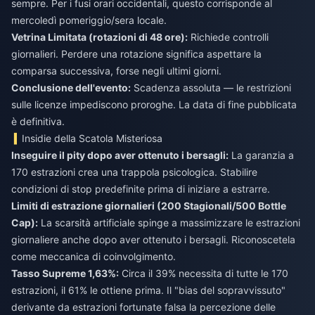
sempre. Per i fusi orari occidentali, questo corrisponde al
mercoledì pomeriggio/sera locale.
Vetrina Limitata (rotazioni di 48 ore):
Richiede controlli
giornalieri. Perdere una rotazione significa aspettare la
comparsa successiva, forse negli ultimi giorni.
Conclusione dell'evento:
Scadenza assoluta — le restrizioni
sulle licenze impediscono proroghe. La data di fine pubblicata
è definitiva.
Insidie della Scatola Misteriosa
Inseguire il pity dopo aver ottenuto i bersagli:
La garanzia a
170 estrazioni crea una trappola psicologica. Stabilire
condizioni di stop predefinite prima di iniziare a estrarre.
Limiti di estrazione giornalieri (200 Stagionali/500 Bottle
Cap):
La scarsità artificiale spinge a massimizzare le estrazioni
giornaliere anche dopo aver ottenuto i bersagli. Riconoscetela
come meccanica di coinvolgimento.
Tasso Supreme 1,63%:
Circa il 39% necessita di tutte le 170
estrazioni, il 61% le ottiene prima. Il "bias del sopravvissuto"
derivante da estrazioni fortunate falsa la percezione delle