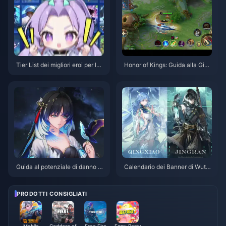
Tier List dei migliori eroi per la
Honor of Kings: Guida alla Giun
Solo Queue in Honor of Kings |
gla di Li Xin | Luglio 2026
Luglio 2026
Guida al potenziale di danno m
Calendario dei Banner di Wuth
assimo di Yangyang Xuanling |
ering Waves 3.6 | Luglio 2026
Luglio 2026
PRODOTTI CONSIGLIATI