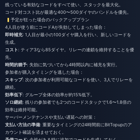
残っている有効なコードをすべて使い、スタックを最大化。
コード対コスト比が最適な400〜500ダイヤのバンドルを優先。
予定が狂った場合のバックアッププラン
4人目が使う前にコードAが失効してしまった場合：
即時補充
: 1人目が最小の100ダイヤ購入を行い、新しいコードを
生成。
コスト
: ティア3なら85ダイヤ。リレーの連鎖を維持することを優
先。
時間的猶予
: 失効に気づいてから4時間以内に補充を実行。
参加者が購入タイミングを逃した場合：
スキップ
: 次の参加者が利用可能なコードを使い、3人でリレーを
継続。
効率低下
: グループ全体の効率が約15%低下。
ソロ継続
: 残りの参加者でも2つのコードスタックで1.6〜1.8倍の
効率は維持可能。
サーバーメンテナンスや支払い遅延への対策：
支払い方法の準備
: 重要なタイミングの24時間前にBitTopupのア
カウント確認を済ませておく。
予備コード
: 余裕がある時に追加でコードを生成しておく。