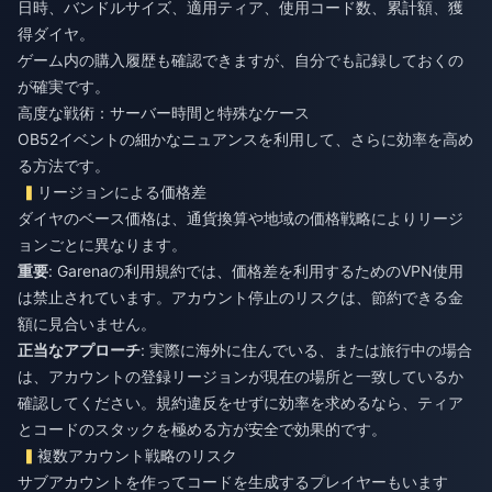
日時、バンドルサイズ、適用ティア、使用コード数、累計額、獲
得ダイヤ。
ゲーム内の購入履歴も確認できますが、自分でも記録しておくの
が確実です。
高度な戦術：サーバー時間と特殊なケース
OB52イベントの細かなニュアンスを利用して、さらに効率を高め
る方法です。
リージョンによる価格差
ダイヤのベース価格は、通貨換算や地域の価格戦略によりリージ
ョンごとに異なります。
重要
: Garenaの利用規約では、価格差を利用するためのVPN使用
は禁止されています。アカウント停止のリスクは、節約できる金
額に見合いません。
正当なアプローチ
: 実際に海外に住んでいる、または旅行中の場合
は、アカウントの登録リージョンが現在の場所と一致しているか
確認してください。規約違反をせずに効率を求めるなら、ティア
とコードのスタックを極める方が安全で効果的です。
複数アカウント戦略のリスク
サブアカウントを作ってコードを生成するプレイヤーもいます