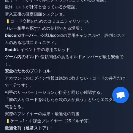
最終コストが計算と合っているか確認。
購入直後の確定画面をスクショ。
コード交換のためのコミュニティリソース
リレー相手を探すための信頼できる場所：
Discordサーバー
: 公式Discordの専用チャンネルや、評判システ
ムのある地域コミュニティ。
Reddit
: イベント中の専用スレッド。
ゲーム内のギルド
: 信頼関係のあるギルドメンバーが最も安全で
す。
安全のためのプロトコル
:
アカウントのログイン情報は絶対に教えない（コードの共有だけ
で十分です）。
相手のサーバーリージョンが自分と同じか確認する。
「前の人がコードを出したら次の人が買う」というエスクロー方
式をとる。
実際のプレイヤーの結果：最適化の前後
ケース1：中課金プレイヤー（25ドル予算）
最適化前（通常ストア）
: