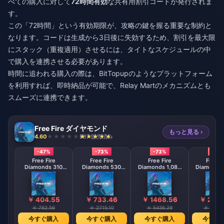
べての購入に対して
72時間有効
な共有用割引コードが発行されま
す。
この「72時間」という有効期限が、攻略の鍵を握る重要な制約と
なります。コードは生成から3日後に失効するため、割引を最大限
にスタック（重複適用）させるには、タイトなスケジュールの中
で購入を連携させる必要があります。
時間に追われる購入の際は、
BitTopup
のようなプラットフォーム
を利用すれば、即時納品が可能で、Relay Martのメカニズムとも
スムーズに連携できます。
Free Fire ダイヤモンド
もっと見る ›
4.60
887 販売済み
-47%
-73%
-73%
-73
Free Fire
Free Fire
Free Fire
Free F
Diamonds 310
Diamonds 530
Diamonds 1,080
Diamonds 
Diamonds
Diamonds
Diamonds
Diamo
【Middle East
【Middle East
【Middle 
region optional】
region optional】
region opt
￥ 404.55
￥ 733.46
￥ 1468.56
￥ 2933
￥ 762.56
￥ 2715.10
￥ 5436.29
￥ 10866
今すぐ購入
今すぐ購入
今すぐ購入
今すぐ