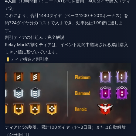
4人目
（13時間目）: コードA+B+Cを使用、400ダイヤ購入（ティ
ア3）
これにより、合計1440ダイヤ（ベース1200 + 20%ボーナス）を
約724ダイヤ分のコストで入手でき、効率比は1.99倍に達しま
す。
割引ティアの仕組み：完全解説
Relay Martの割引ティアは、イベント期間中継続される累計購入
しきい値に基づいています。
ティア構造と割引率
ティア1
: 5%割引。累計100ダイヤ（1〜3日目）または自動解放
（4〜6日目）