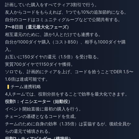
計画していた購入をすべてティア3割引で行う。
友人からコードをもらえれば、1つでも10%の追加節約になる。
自分のコードはコミュニティグループなどで公開共有する。
7〜8日目（還元最大化フェーズ）
相互還元のために、誰か1人とだけでも連携する。
自分が1000ダイヤ購入（コスト850）、相手も1000ダイヤ購
入。
お互いに150ダイヤの還元（1.5倍）を受け取る。
実質700ダイヤで1150ダイヤ獲得。
ソロでも、計画的にティアを上げ、コードを拾うことでDER 1.5〜
1.6倍は達成可能です。
チーム連携戦略
4人チームでは、役割分担をすることで効率を最大化できます。
役割1：イニシエーター（始動役）
イベント開始直後に最初の購入を行う。
チェーンの基礎となるコードを生成。
チームのために自身の効率（1.35倍）は妥協するが、後続全員か
らの還元で補填される。
役割2：ティアビルダー（構築役）