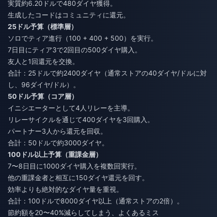
実質約6.20ドルで480ダイヤ獲得。
生成したコードはコミュニティに還元。
25ドル予算（標準層）
ソロでティア進行（100 + 400 + 500）を実行。
7日目にティア3で2回目の500ダイヤ購入。
友人と1回還元を交換。
合計：25ドルで約2400ダイヤ（通常ストアの40ダイヤ/ドルに対
し、96ダイヤ/ドル）。
50ドル予算（コア層）
イニシエーターとして4人リレーを主導。
リレーサイクルを通じて400ダイヤを3回購入。
パートナー3人から還元を回収。
合計：50ドルで約3000ダイヤ。
100ドル以上予算（重課金層）
7〜8日目に1000ダイヤ購入を複数回実行。
他の重課金者と相互に150ダイヤ還元を回す。
効率よりも絶対的なダイヤ量を重視。
合計：100ドルで8000ダイヤ以上（通常ストアの2倍）。
節約額を20〜40%減らしてしまう、よくあるミス