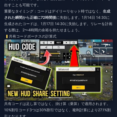
出すことも可能です。
重要なタイミング：コードはデイリーリセット時ではなく、
生成
された瞬間から正確に72時間後
に失効します。1月14日 14:30に
生成されたコードは、1月17日 14:30に失効します。リレーを計画
する際は、2〜4時間の余裕を持たせましょう。
共有コードボーナスの計算式
共有コードは足し算ではなく、掛け算（乗算）で適用されます。
10%割引コード3つは30%割引ではなく、複利計算により27.1%割
引となります。