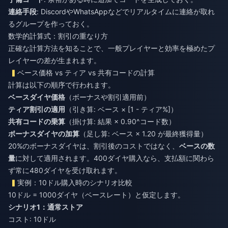
連絡手段
: DiscordやWhatsAppなどでリアルタイムに連絡が取れ
るグループを作っておく。
数学的計算式：割引の重なり方
正確な計算方法を知ることで、一般プレイヤーと効率を極めたプ
レイヤーの差が生まれます。
ベース価格 vs ティア vs 共有コードの計算
計算は以下の順序で行われます。
ベースダイヤ価格
（ボーナスや割引適用前）
ティア割引の適用
（引き算: ベース × [1 - ティア%]）
共有コードの乗算
（掛け算: 結果 × 0.90^コード数）
ボーナスダイヤの加算
（足し算: ベース × 1.20 が最終獲得量）
20%のボーナスダイヤは、割引後のコストではなく、
ベースの数
量
に対して適用されます。400ダイヤ購入なら、支払額に関わら
ず常に480ダイヤを受け取れます。
実例：10ドル購入時のシナリオ比較
10ドル = 1000ダイヤ（ベースレート）と仮定します。
シナリオ1：通常ストア
コスト: 10ドル