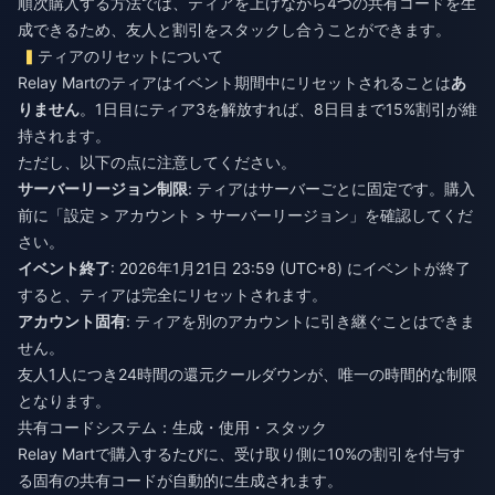
順次購入する方法では、ティアを上げながら4つの共有コードを生
成できるため、友人と割引をスタックし合うことができます。
ティアのリセットについて
Relay Martのティアはイベント期間中にリセットされることは
あ
りません
。1日目にティア3を解放すれば、8日目まで15%割引が維
持されます。
ただし、以下の点に注意してください。
サーバーリージョン制限
: ティアはサーバーごとに固定です。購入
前に「設定 > アカウント > サーバーリージョン」を確認してくだ
さい。
イベント終了
: 2026年1月21日 23:59 (UTC+8) にイベントが終了
すると、ティアは完全にリセットされます。
アカウント固有
: ティアを別のアカウントに引き継ぐことはできま
せん。
友人1人につき24時間の還元クールダウンが、唯一の時間的な制限
となります。
共有コードシステム：生成・使用・スタック
Relay Martで購入するたびに、受け取り側に10%の割引を付与す
る固有の共有コードが自動的に生成されます。