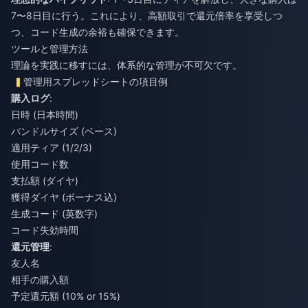
7〜8日目に行う。これにより、高額取引で還元倍率を享受しつ
つ、コード生成の余裕も確保できます。
ツールと管理方法
理論を実践に移すには、体系的な管理が不可欠です。
管理用スプレッドシートの項目例
購入ログ
:
日時 (日本時間)
バンドルサイズ (ベース)
適用ティア (1/2/3)
使用コード数
支払額 (ダイヤ)
獲得ダイヤ (ボーナス込)
生成コード (英数字)
コード失効時間
還元管理
:
友人名
相手の購入額
予定還元額 (10% or 15%)