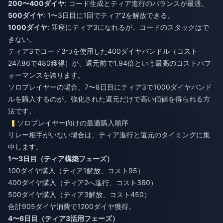
200〜400ダイヤ
: コード生成とティア進行のバランスが最適。
500ダイヤ
: 1〜3日目に1回でティア2を解放できる。
1000ダイヤ
: 即座にティア3になれるが、コードのスタックはで
きない。
ティア3でコード3つを使用した400ダイヤバンドル（コスト
247.86で480獲得）が、還元前で1.94倍という最高のコストパフ
ォーマンスを誇ります。
ソロプレイヤーの場合、7〜8日目にティア3で1000ダイヤバンド
ルを購入するのが、強化された還元だけで高い価値を得られる方
法です。
ソロプレイヤー向けの最適購入順序
リレー相手がいない場合は、ティア進行と還元のタイミングに集
中します。
1〜3日目（ティア構築フェーズ）
100ダイヤ購入（ティア1解放、コスト95）
400ダイヤ購入（ティア2へ進行、コスト360）
500ダイヤ購入（ティア3解放、コスト450）
合計905ダイヤ消費で1200ダイヤ獲得。
4〜6日目（ティア3活用フェーズ）