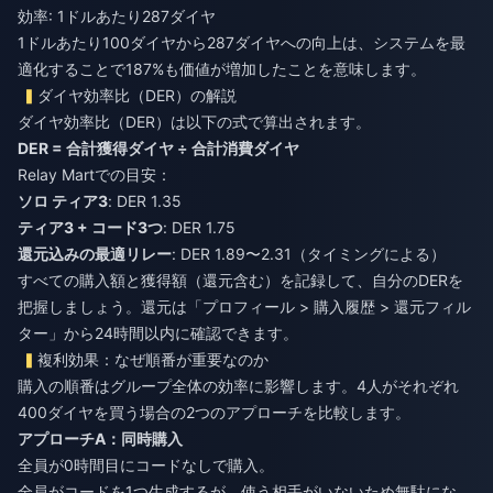
効率: 1ドルあたり287ダイヤ
1ドルあたり100ダイヤから287ダイヤへの向上は、システムを最
適化することで187%も価値が増加したことを意味します。
ダイヤ効率比（DER）の解説
ダイヤ効率比（DER）は以下の式で算出されます。
DER = 合計獲得ダイヤ ÷ 合計消費ダイヤ
Relay Martでの目安：
ソロ ティア3
: DER 1.35
ティア3 + コード3つ
: DER 1.75
還元込みの最適リレー
: DER 1.89〜2.31（タイミングによる）
すべての購入額と獲得額（還元含む）を記録して、自分のDERを
把握しましょう。還元は「プロフィール > 購入履歴 > 還元フィル
ター」から24時間以内に確認できます。
複利効果：なぜ順番が重要なのか
購入の順番はグループ全体の効率に影響します。4人がそれぞれ
400ダイヤを買う場合の2つのアプローチを比較します。
アプローチA：同時購入
全員が0時間目にコードなしで購入。
全員がコードを1つ生成するが、使う相手がいないため無駄にな