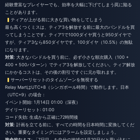
経験豊富なプレイヤーでも、効率を大幅に下げてしまう罠に陥る
ことがあります。
ティアが上がる前に大きな買い物をしてしまう
最も高くつくミスは、ティア3を解放する前に最大のバンドルを買
ってしまうことです。ティア1で1000ダイヤ買うと950ダイヤで
すが、ティア3なら850ダイヤです。100ダイヤ（10.5%）の無駄
になります。
対策
: 大きなバンドルを買う前に、必ず小さな順次購入（100 +
400 + 500パターン）でティア3を解放してください。ティア解放
にかかるコストは、その後の割引ですぐに元が取れます。
サーバーリセットのタイムゾーンを無視する
Relay MartはUTC+8（シンガポール時間）で動作します。日本
（UTC+9）の場合：
イベント開始: 1月14日 01:00（深夜）
デイリーリセット: 01:00
コード失効: 生成から正確に72時間後
対策
: 計画を立てる前に、すべての時間を日本時間に変換してくだ
さい。重要なタイミングにはアラームを設定しましょう。
致命的なミス
: 「7日目」を自分の地域の1月20日だと思い込むこ