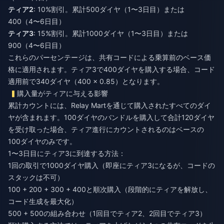
ティア2
: 10%割引。累計500ダイヤ（1〜3日目）または
400（4〜6日目）
ティア3
: 15%割引。累計1000ダイヤ（1〜3日目）または
900（4〜6日目）
これらのパーセンテージは、共有コードによる乗算前のベース価
格に適用されます。ティア3で400ダイヤを購入する場合、コード
適用前で340ダイヤ（400 × 0.85）となります。
購入量がティアに与える影響
累計カウントには、Relay Martを通じて購入されたすべてのダイ
ヤが含まれます。100ダイヤのバンドルを購入して合計120ダイヤ
を受け取った場合、ティア進行にカウントされるのはベースの
100ダイヤのみです。
1〜3日目にティア3に到達する方法：
1回の取引で1000ダイヤ購入（即座にティア3になるが、コードの
スタックは不可）
100 + 200 + 300 + 400と順次購入（段階的にティアを解放し、
コード生成を最大化）
500 + 500の組み合わせ（1回目でティア2、2回目でティア3）