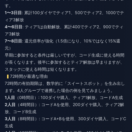
す。
1〜3日目
: 累計100ダイヤでティア1、500でティア2、1000でテ
ィア3解放
4〜6日目
: ティア1は自動解放、累計400でティア2、900でティ
ア3解放
7〜8日目
: 還元倍率が強化（1.5倍になり、10%ではなく15%還
元）
早期に参加すると条件は厳しいですが、コード生成に使える時間
が長くなります。後半に参加するとティア解放は早まりますが、
スタックに使える時間は短くなります。
72時間が最適な理由
72時間の有効期限は、数学的に「スイートスポット」を生み出し
ます。4人グループで連携した場合の例を見てみましょう。
1人目
（0時間目）: 100ダイヤ購入、ティア1解放、コードA生成
2人目
（4時間目）: コードAを使用、200ダイヤ購入、ティア2解
放、コードB生成
3人目
（8時間目）: コードA+Bを使用、300ダイヤ購入、コードC
生成