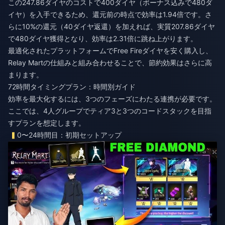
この247.86ダイヤのコストで400ダイヤ（ボーナス込みで480ダ
イヤ）を入手できるため、還元前の時点で効率は1.94倍です。さ
らに10%の還元（40ダイヤ返還）を加えれば、実質207.86ダイヤ
で480ダイヤ獲得となり、効率は2.31倍に跳ね上がります。
最適化されたプラットフォームで
Free Fireダイヤを安く購入
し、
Relay Martの仕組みと組み合わせることで、節約効果はさらに高
まります。
72時間タイミングプラン：時間別ガイド
効率を最大化するには、3つのフェーズにわたる連携が必要です。
ここでは、4人グループでティア3と3つのコードスタックを目指
すプランを想定します。
0〜24時間目：初期セットアップ