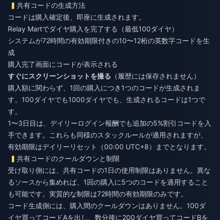
共有コードの生成方法
コードは購入確定後、即座に生成されます。
Relay Martでダイヤ購入を完了する（最低100ダイヤ）
システムが72時間の有効期限付きの10〜12桁の英数字コードを生
成
購入完了画面にコードが表示される
すぐにスクリーンショットを撮る
（履歴には保存されません）
購入額に関わらず、1回の購入につき1つのコードが生成されま
す。100ダイヤでも1000ダイヤでも、生成されるコードは1つで
す。
1〜3日目は、デイリーログイン報酬でも追加の5%割引コードを入
手できます。これらも同様のスタックルールが適用されますが、
有効期限はデイリーリセット（00:00 UTC+8）までとなります。
共有コードのクールダウンと制限
受け取り側には、共有コードの1日の使用制限はありません。異な
るソースから集めれば、1回の購入に5つのコードを適用すること
も可能です。実質的な制限は72時間の有効期限のみです。
コード生成側には、購入間のクールダウンはありません。100ダ
イヤ買ってコードAを出し、数分後に200ダイヤ買ってコードBを