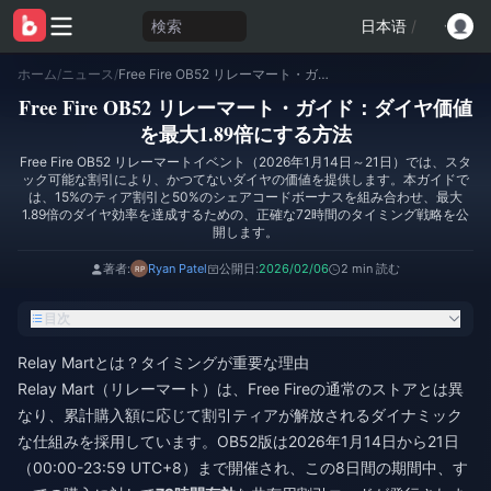
検索
日本语
/
ホーム
/
ニュース
/
Free Fire OB52 リレーマート・ガイド：ダイヤ価値を最大1.89倍にする方法
Free Fire OB52 リレーマート・ガイド：ダイヤ価値
を最大1.89倍にする方法
Free Fire OB52 リレーマートイベント（2026年1月14日～21日）では、スタ
ック可能な割引により、かつてないダイヤの価値を提供します。本ガイドで
は、15%のティア割引と50%のシェアコードボーナスを組み合わせ、最大
1.89倍のダイヤ効率を達成するための、正確な72時間のタイミング戦略を公
開します。
著者:
Ryan Patel
公開日:
2026/02/06
2 min 読む
目次
Relay Martとは？タイミングが重要な理由
Relay Mart（リレーマート）は、Free Fireの通常のストアとは異
なり、累計購入額に応じて割引ティアが解放されるダイナミック
な仕組みを採用しています。OB52版は2026年1月14日から21日
（00:00-23:59 UTC+8）まで開催され、この8日間の期間中、す