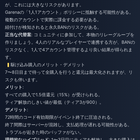
が、これには大きなリスクがあります。
Garenaの「1人1アカウント」ポリシーに抵触する可能性がある。
複数のアカウントで実際に課金する必要がある。
紐付けが検知されると永久BANのリスクがある。
正当な代替案
: コミュニティに参加して、本物のリレーグループを
作りましょう。4人のリアルなプレイヤーで連携する方が、BANの
リスクなく、1人で4アカウント管理するより良い結果が得られま
す。
駆け込み購入のメリット・デメリット
7〜8日目まで待って全購入を行うと還元は最大化されますが、リ
スクも伴います。
メリット
:
すべての購入で1.5倍還元（15%）が受けられる。
ティア解放のしきい値が最低（ティア3が900）。
デメリット
:
72時間のコード有効期限がイベント終了に圧迫される。
終了間際はサーバーが混雑し、支払処理が遅れる可能性がある。
トラブルが起きた時のバッファがない。
理想的なハイブリッド
: 1〜3日目にティアを解放し、大きな購入は