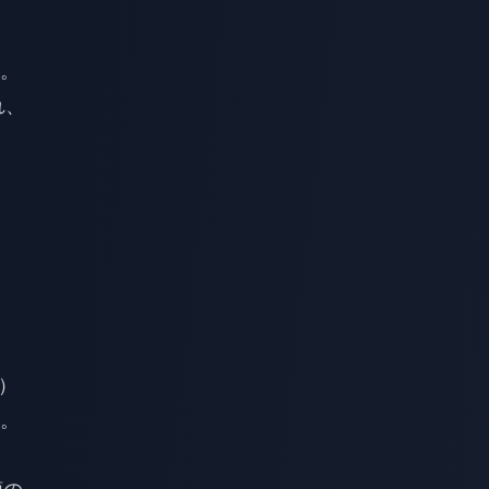
。
れ、
）
。