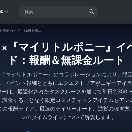
RD
『Eggy Party』×『マイリトルポニー』イベント攻略ガイド：報酬＆無課金ルート
rty』×『マイリトルポニー
ド：報酬＆無課金ルート
ty』と『マイリトルポニー』のコラボレーションにより、
、イベント報酬とともにエクエストリアがエギーアイ
ーは、最適化されたタスクループを通じて毎日2,350〜3
、課金することなく限定コスメティックアイテムをアン
ての報酬ティア、最速のデイリールート、通貨の稼ぎ方
ーンのタイムラインについて解説します。