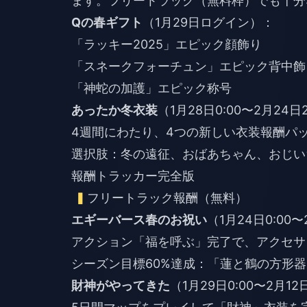
ます。フリートラック（無料枠）でも十分
Qの春ギフト
（1月29日ログイン）：
「ラッキー2025」エピック顔飾り
「スネークフォーチュン」エピック背中飾
「神蛇の加護」エピック称号
あったか冬衣装
（1月28日0:00〜2月24日2
4週間にわたり、4つの新しい衣装報酬パ
選択肢：冬の遠征、おばあちゃん、おじい
報酬トラッカー完全版
フリートラック報酬（無料）
エギーバース春のお祝い
（1月24日0:00〜
アクション「福を呼ぶ」完了で、アクセサ
シーズン目標60%達成：「蓮と鶴の方形器
財神がやってきた
（1月29日0:00〜2月12日