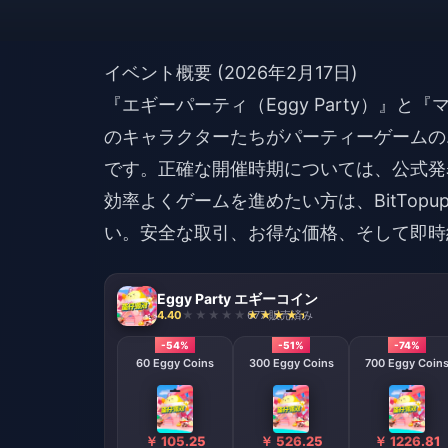
イベント概要 (2026年2月17日)
『エギーパーティ（Eggy Party）』
のキャラクターたちがパーティーゲームの
です。正確な開催時期については、公式発
効率よくゲームを進めたい方は、BitTopu
い。安全な取引、お得な価格、そして即時
Eggy Party エギーコイン
4.40
677 販売済み
-54%
-51%
-74%
60 Eggy Coins
300 Eggy Coins
700 Eggy Coin
￥ 105.25
￥ 526.25
￥ 1226.81