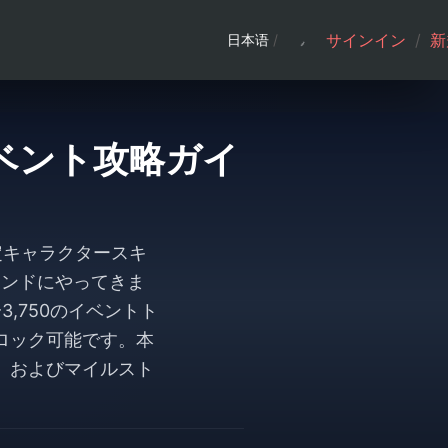
サインイン
/
新
日本语
/
』イベント攻略ガイ
限定キャラクタースキ
ランドにやってきま
,750のイベントト
ロック可能です。本
、およびマイルスト