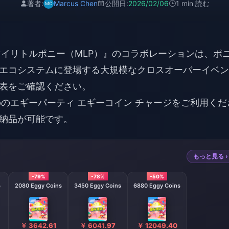
著者:
Marcus Chen
公開日:
2026/02/06
1 min 読む
と『マイリトルポニー（MLP）』のコラボレーションは、ポ
エコシステムに登場する大規模なクロスオーバーイベン
表をご確認ください。
pの
エギーパーティ エギーコイン チャージ
をご利用くだ
納品が可能です。
もっと見る ›
-79%
-78%
-50%
s
2080 Eggy Coins
3450 Eggy Coins
6880 Eggy Coins
￥ 3642.61
￥ 6041.97
￥ 12049.40