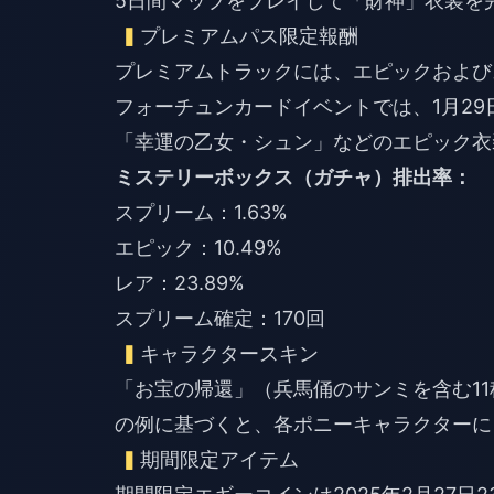
5日間マップをプレイして「財神」衣装を
プレミアムパス限定報酬
プレミアムトラックには、エピックおよび
フォーチュンカードイベントでは、1月2
「幸運の乙女・シュン」などのエピック衣
ミステリーボックス（ガチャ）排出率：
スプリーム：1.63%
エピック：10.49%
レア：23.89%
スプリーム確定：170回
キャラクタースキン
「お宝の帰還」（兵馬俑のサンミを含む1
の例に基づくと、各ポニーキャラクターに
期間限定アイテム