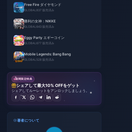
Free Fire ダイヤモンド
GLOBAL
837 販売済み
勝利の女神：NIKKE
GLOBAL
643 販売済み
Eggy Party エギーコイン
GLOBAL
677 販売済み
Mobile Legends: Bang Bang
GLOBAL
528 販売済み
期間限定特典
シェアして最大10% OFFをゲット
シェアしてルーレットをアンロックしましょう。
著者について