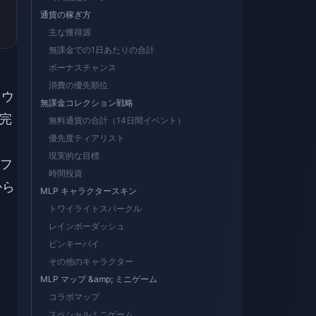
通貨の稼ぎ方
主な獲得源
無課金での1日あたりの合計
ボーナスチャンス
消費の優先順位
、ウ
無課金コレクション戦略
完
無料通貨の合計（14日間イベント）
優先度ティアリスト
現実的な目標
「フ
時間投資
から
MLP キャラクタースキン
トワイライトスパークル
レインボーダッシュ
ピンキーパイ
その他のキャラクター
MLP マップ &amp; ミニゲーム
コラボマップ
スペシャルミニゲーム