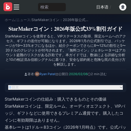
検索
日本语
/
ホーム
/
ニュース
/
StarMakerコイン：2026年版公式33%割引ガイド
StarMakerコイン：2026年版公式33%割引ガイド
StarMakerコインを使用すると、VIPステータスの取得、限定ルームへのアク
セス、ギフトの送付が可能になります。2026年1月の公式割引では、パッケ
ージが19〜33%オフになるほか、紹介クーポンでさらに8〜12%の割引と5〜
20ドルのクレジットが付与されます。「無料コイン」ジェネレーターはアカ
ウント盗難のリスクがある詐欺です。本ガイドでは、数値による詳細な分析
と10の検証済み信頼シグナルに基づき、安全な節約術と危険な罠の見分け方
を解説します。
著者:
Ryan Patel
公開日:
2026/02/06
2 min 読む
目次
StarMakerコインの仕組み：購入できるものとその価値
StarMakerコインは、限定ルーム、オーディオエフェクト、VIPバ
ッジ、ギフトなどに使用できるプレミアム通貨です。購入したコ
インに有効期限はありません。
基本レートは1ドル＝83コイン（2026年1月時点）です。公式パッ