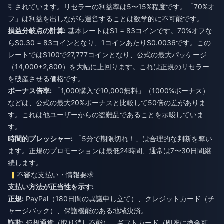
引されています。リセラーの利益率は5〜15%程度です。「70%オ
フ」は利益を出しながら運営することは数学的に不可能です。
損益分岐点の計算:
基本レートは$1 = 83コインです。70%オフな
ら$0.30 = 83コインとなり、1コインあたり$0.0036です。この
レートでは$100で27,777コインとなり、公式の最大パッケージ
（14,000+2,800）を大幅に上回ります。これは正規のリセラー
を破産させる価格です。
ボーナス倍率:
「1,000購入で10,000無料」（1000%ボーナス）
などは、公式の最大20%ボーナスと比較して50倍の差がありま
す。これは他ユーザーからの盗難品であることを示唆していま
す。
時間的プレッシャー:
「5分で期限切れ！」は合理的な判断を奪い
ます。正規のプロモーションは最低24時間、通常は7〜30日間継
続します。
不審な支払い・情報要求
支払い方法が正当性を示す:
正規:
PayPal（180日間の異議申し立て）、クレジットカード（チ
ャージバック）、保護機能のある地域決済。
詐欺:
仮想通貨（取り消し不能）、ギフトカード（即座に換金可