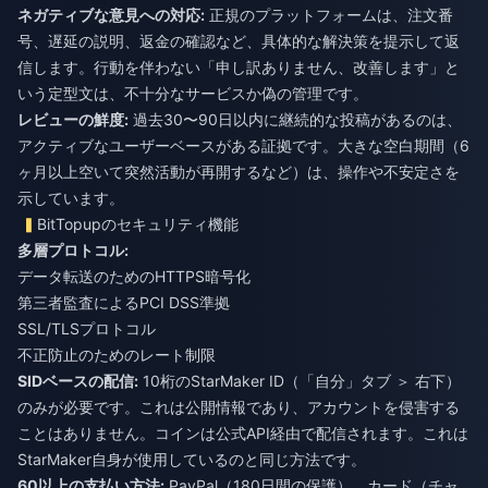
ネガティブな意見への対応:
正規のプラットフォームは、注文番
号、遅延の説明、返金の確認など、具体的な解決策を提示して返
信します。行動を伴わない「申し訳ありません、改善します」と
いう定型文は、不十分なサービスか偽の管理です。
レビューの鮮度:
過去30〜90日以内に継続的な投稿があるのは、
アクティブなユーザーベースがある証拠です。大きな空白期間（6
ヶ月以上空いて突然活動が再開するなど）は、操作や不安定さを
示しています。
BitTopupのセキュリティ機能
多層プロトコル:
データ転送のためのHTTPS暗号化
第三者監査によるPCI DSS準拠
SSL/TLSプロトコル
不正防止のためのレート制限
SIDベースの配信:
10桁のStarMaker ID（「自分」タブ ＞ 右下）
のみが必要です。これは公開情報であり、アカウントを侵害する
ことはありません。コインは公式API経由で配信されます。これは
StarMaker自身が使用しているのと同じ方法です。
60以上の支払い方法:
PayPal（180日間の保護）、カード（チャ