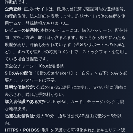
詐欺的です。
企業登録:
正規のサイトは、政府の登記簿で確認可能な登録番号、
物理的住所、法人詳細を表示します。詐欺サイトは偽の住所を使
用するか、登録情報がありません。
レビューの信憑性:
本物のレビューには、購入パッケージ、配信時
間、支払い方法、取引日が含まれます。数ヶ月から数年にわたる
履歴があり、評価も分かれています（遅延やサポートへの不満な
ど）。すべてが星5つの称賛コメントで、ストックフォトを使用し
ている場合は捏造です。
安全なチャージ：10の信頼指標
SIDのみの配信:
10桁のStarMaker ID（「自分」＞右下）のみを必
要とし、パスワードは不要。
透明な価格設定:
公式の19-33%割引に準拠し、支払い前に明確に
表示され、隠れた手数料がない。
購入者保護のある支払い:
PayPal、カード、チャージバック可能
な地域決済。
迅速な配信保証:
最大30分、通常は公式API経由で数秒〜5分以
内。
HTTPS + PCI DSS:
取引を保護する可視化されたセキュリティ認