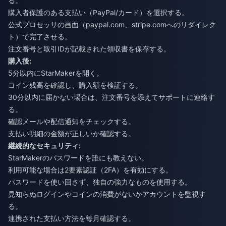
る。
購入者保護のある支払い（PayPal/カード）を選択する。
公式プロセッサの画面（paypal.com、stripe.comへのリダイレク
ト）で完了させる。
注文番号と取引IDが記載された領収書を保存する。
購入後:
5分以内にStarMakerを開く。
コイン残高を確認し、購入額を検証する。
30分以内に届かない場合は、注文番号を添えてサポートに連絡す
る。
確認メールや配信通知をチェックする。
支払い明細の金額が正しいか確認する。
継続的なセキュリティ:
StarMakerのパスワードを誰にも教えない。
利用可能な場合は2要素認証（2FA）を有効にする。
パスワードを使い回さず、独自の強力なものを使用する。
見知らぬログインやコインの消費がないかアカウントを監視す
る。
連携された支払い方法を毎月確認する。