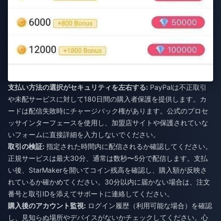
支払い方法の選択がセキュリティを左右する:
PayPalは不正取引
や未配サービスに対して180日間の購入者保護を提供します。カ
ードは配信失敗時にチャージバック権があります。公式のプロセ
ッサインターフェースを使用し、加盟店サイトや保護されていな
いフォームに直接詳細を入力しないでください。
取引の検証:
指定された時間内に配信されるか確認してください。
正規サービスは最大30分、通常は数秒〜5分で配信します。支払
い後、StarMakerを開いてコイン残高を確認し、購入額が反映さ
れているか確かめてください。30分以内に届かない場合は、注文
番号と取引IDを添えてサポートに連絡してください。
購入後のアカウント監視:
ログイン履歴（利用可能な場合）を確認
し、見知らぬ場所やデバイスがないかチェックしてください。心