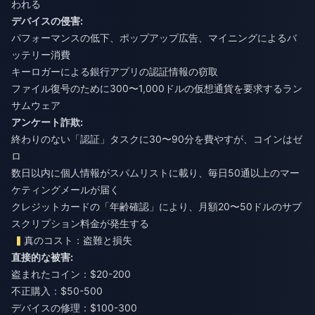
われる
デバイスの侵害:
パフォーマンスの低下、ポップアップ広告、マイニングによるバ
ッテリー消費
キーロガーによる銀行アプリの認証情報の窃取
ファイル復号のために300〜1,000ドルの仮想通貨を要求するラン
サムウェア
アンケート詐欺:
終わりのない「認証」タスクに30〜90分を費やすが、コインはゼ
ロ
数日以内に個人情報がスパムリストに載り、毎日50通以上のマー
ケティングメールが届く
クレジットカードの「年齢確認」により、月額20〜50ドルのサブ
スクリプション料金が発生する
真のコスト：盗難と損失
直接的な被害:
盗まれたコイン：$20-200
不正購入：$50-500
デバイスの修理：$100-300