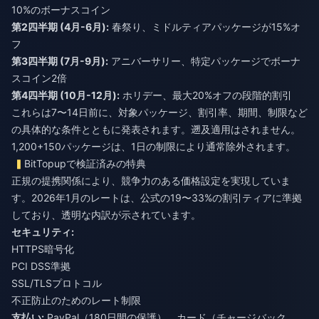
第2四半期 (4月-6月):
春祭り、ミドルティアパッケージが15%オ
第3四半期 (7月-9月):
アニバーサリー、特定パッケージでボーナ
第4四半期 (10月-12月):
ホリデー、最大20%オフの段階的割引
これらは7〜14日前に、対象パッケージ、割引率、期間、制限など
の具体的な条件とともに発表されます。遡及適用はされません。
1,200+150パッケージは、1日の制限により通常除外されます。
BitTopupで検証済みの特典
正規の提携関係により、競争力のある価格設定を実現していま
す。2026年1月のレートは、公式の19〜33%の割引ティアに準拠
しており、透明な内訳が示されています。
セキュリティ:
HTTPS暗号化
PCI DSS準拠
SSL/TLSプロトコル
不正防止のためのレート制限
支払い:
PayPal（180日間の保護）、カード（チャージバック