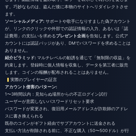
す。巧妙なものは、盗んだ後に本物のサイトへリダイレクトさせ
ます。
ソーシャルメディア:
サポートや歌手になりすました偽アカウント
が、リンクのクリックや外部での認証情報の入力、あるいは「認
証費用」の支払いを求める
プレゼント企画
を告知します。公式ア
カウントには認証バッジがあり、DMでパスワードを求めることは
ありません。
紹介ピラミッド:
マルチレベルの勧誘を通じて「無制限の収益」を
約束します。登録時に個人情報を収集し、データを第三者に販売
します。コインの報酬が配布されることはありません。
実際のプレイヤーの証言
アカウント侵害のパターン:
1〜3時間以内：見知らぬ場所からの不正ログイン試行
ユーザーが意図しないパスワードリセット要求
パスワードが変更され、復旧用メールアドレスが詐欺師のアドレ
スに書き換えられる
既存のコインがギフト経由でサブアカウントに送金される
支払い方法が削除される前に、不正な購入（50〜500ドル）が行