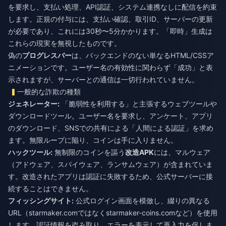
を要求し、支払い処理、API認証、システム連携なしに配信を約束
します。正規の付与には、支払い確認、取引ID、サーバーの更新
が必要であり、これには30秒〜5分かかります。「即時」生成は
これらの現実を無視したものです。
偽の
プログレスバー
は、バックエンドのない単なるHTML/CSSア
ニメーションです。ユーザー名の有効性に関わらず「成功」と表
示されますが、サーバーとの通信は一切行われていません。
一般的な詐欺の種類
ジェネレーター:
「脆弱性を利用する」と主張するウェブツールや
ダウンロードツール。ユーザー名を要求し、アンケート、アプリ
のダウンロード、SNSでの共有による「人間による認証」を求め
ます。無限ループに陥り、コインは手に入りません。
ハックツール:
無制限のコインを謳う
改造APK
には、マルウェア
（アドウェア、スパイウェア、ランサムウェア）が含まれていま
す。改造されたアプリは認証に失敗するため、公式サーバーに接
続することはできません。
フィッシングサイト:
公式ログイン画面を模倣し、綴りの異なる
URL（starmaker.comではなくstarmaker-coins.comなど）を使用
します。認証情報を盗み取り、エラーを表示して再入力を促しま