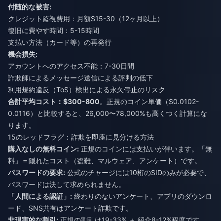
付随的な被害:
クレジット監視費用：月額$15-30（12ヶ月以上）
復旧に費やす時間：5-15時間
支払い方法（カード等）の再発行
機会損失:
アカウントへのアクセス不能：7-30日間
詐欺師によるメッセージ送信による評判の低下
利用規約違反（ToS）検出による永久停止のリスク
合計平均コスト：$300-800
。正規のコイン単価（$0.0102-
0.0116）と比較すると、26,000〜78,000%も高くつく計算にな
ります。
15のレッドフラグ：詐欺を即座に見分ける方法
購入なしの無料コイン:
正規のコインには支払いが伴います。「無
料」＝隠れたコスト（盗難、マルウェア、アンケート）です。
パスワードの要求:
公式のチャージには10桁のSIDのみが必要で、
パスワードは決して求められません。
「人間による認証」:
終わりのないアンケート、アプリのダウンロ
ード、SNS共有はアンケート詐欺です。
非現実的な割引:
正規の割引は19-33% ＋ 紹介8-12%程度です。