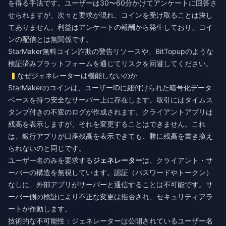
を得る手法です。ユーザーは30〜60分かけてアンケートに回答さ
せられますが、次々と要求が現れ、コインを受け取ることは決し
てありません。利益はアンケートの報酬から発生しており、コイ
ンの配信とは無関係です。
StarMaker無料コイン詐欺の警告
リソースや、BitTopupのような
検証済みプラットフォームを通じてリスクを回避してください。
なぜジェネレーターは機能しないのか
StarMakerのコインは、ユーザーIDに紐付けられた暗号化データ
ベースを持つ安全なサーバー上に存在します。取引にはタイムス
タンプ付きの不変のログが作成されます。クライアントアプリは
残高を表示しますが、それを変更することはできません。これ
は、銀行アプリが口座残高を表示できても、勝に残高を書き換え
られないのと同じです。
ユーザー名のみを要求する
ジェネレーター
は、クライアント・サ
ーバーの構造を無視しています。認証（パスワードやトークン）
なしに、外部アプリがサーバーと通信することは不可能です。サ
ーバー側の検証により不正な変更は拒否され、セキュリティアラ
ートが作動します。
技術的な不可能性：ジェネレーターは公開されているユーザー名