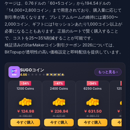
ケージは、0.76ドルの「60+5コイン」から194.54ドルの
「14,000+2,800コイン」まで用意されており、購入量に応じて
割引率が高くなります。プレミアムルームの維持には週500〜
2,000コイン、ギフトには1セッションあたり1,000コイン以上が
必要になることもあります。正規のルートで賢く購入すること
で、コストを25〜35%削減することが可能です。
検証済みの
StarMakerコイン割引クーポン 2026
については、
BitTopupが透明性の高い価格設定と即時配信を提供しています。
SUGOコイン
もっと見る ›
4.66
617 販売済み
-34%
-47%
-34%
-40
1200 Coins
2400 Coins
6250 Coins
12500 C
￥ 124.98
￥ 226.94
￥ 631.50
￥ 1164
￥ 190.60
￥ 427.41
￥ 961.72
￥ 1925
今すぐ購入
今すぐ購入
今すぐ購入
今すぐ