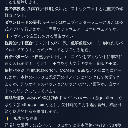
ことを意味します。
偽の体験談:
具体的な詳細を欠いた、ストックフォトと定型文の称
賛コメント。
ダウンロードの要求:
チャージはウェブインターフェースまたは公
式アプリで行います。「専用ソフトウェア」はマルウェアです。
デザインや言語における警告サイン
視覚的な不整合:
フォントの不一致、低解像度のロゴ、崩れたモバ
イルレイアウト、公式ブランドとは異なる配色。
言語パターン:
不自然な言い回し（「コインをアカウントに非常に
速く入れます！」など）、不自然な大文字の使用、翻訳の不備。
信頼バッジ:
詐欺師はNorton、McAfee、BBBなどのロゴをコピー
します。本物のバッジは認証元のドメインにリンクして検証でき
ますが、詐欺サイトのバッジはクリックできない画像か、自サイ
トへのリンクになっています。
連絡先情報:
本物の企業は独自ドメインのメール（@gmail.comで
はなく@bittopup.comなど）、受付時間のある電話番号、検証可
能な物理的住所を提供します。
非現実的な約束
経済的な限界：公式パッケージはすでに基本価格から19〜33%割