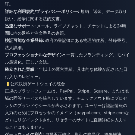
証。
詳細な利用規約/プライバシーポリシー:
規約、返金、データ取り
扱い、紛争に関する法的文書。
迅速なサポート:
メール、ライブチャット、チケットによる24時
間以内の返答と注文番号の参照。
検証可能な企業登録:
政府の登記簿にある物理的住所、登録番号、
法人詳細。
プロフェッショナルなデザイン:
一貫したブランディング、モバイ
ル最適化、正しい文法。
確立された実績:
1年以上の運営実績、具体的な体験が記された日
付入りのレビュー。
公式決済ゲートウェイの統合
正規のプラットフォームは、PayPal、Stripe、Square、または地
域の同等サービスを統合しています。チェックアウト時にプロセ
ッサのブランドやシールが表示されます。ユーザーは認証情報の
入力のためにプロセッサのドメイン（paypal.com、stripe.comな
ど）にリダイレクトされ、リセラーのサイトに直接詳細を入力す
ることはありません。
ゲートウェイの利点:
自動不正検出、取引の暗号化、紛争解決。