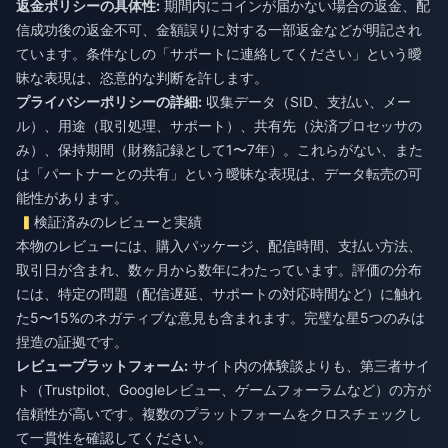
返金ポリシーの具体性:
期間内にコインが届かない場合の返金、配
信成功後の返金不可、金額誤りに対する一部返金などが明記され
ています。条件なしの「サポートに連絡してください」という曖
昧な表現は、恣意的な判断を許します。
プライバシーポリシーの詳細:
収集データ（SID、支払い、メー
ル）、用途（取引処理、サポート）、共有先（決済プロセッサの
み）、保持期間（財務記録として1〜7年）。これらがない、また
は「パートナーとの共有」という曖昧な表現は、データ転売の可
能性があります。
検証済みのレビューと実績
本物のレビューには、購入パッケージ、配信時間、支払い方法、
取引日が含まれ、数ヶ月から数年にわたっています。評価の分布
には、特定の問題（配信遅延、サポートの対応時間など）に触れ
た5〜15%のネガティブな意見も含まれます。完璧な星5つのみは
捏造の証拠です。
レビュープラットフォーム:
サイト内の体験談よりも、第三者サイ
ト（Trustpilot、Googleレビュー、ゲームフォーラムなど）の方が
信頼性が高いです。複数のプラットフォームをクロスチェックし
て一貫性を確認してください。