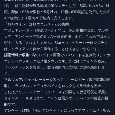
権）、取引記録が残る地域決済システムなど、60以上の方法に対
応。配信：95%が数秒〜5分以内、10桁のSID認証を使用した公式
API連携により最大30分以内に完了します。
「無料コイン」詐欺エコシステムの実態
**ジェネレーター（生成ツール）**は、認証情報の収集、マルウ
ェア、アンケート詐欺の3つの手法を使用します。これらでコイン
が手に入ることはありません。StarMakerのサーバー側システム
は、クライアント側から操作することはできないからです。
認証情報の収集:
偽のログイン画面でパスワードを盗み取り、アカ
ウントへのフルアクセス権を奪います。詐欺師はコインを盗み、
メールアドレスを変更し、数時間以内に支払い方法を悪用しま
す。
マルウェア:
ジェネレーターを装って、キーロガー（銀行情報の窃
取）、ランサムウェア（デバイスをロックして身代金を要求）、
またはクリプトマイナー（リソースを消費して仮想通貨を採掘）
をインストールさせます。コインは届かず、デバイスの侵害が目
的です。
アンケート詐欺:
「認証アンケート」によってアフィリエイト収入