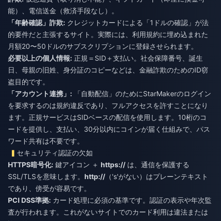
能）、電信送金（救済手段なし）。
「年齢確認」詐欺:
クレジットカードによる「1ドルの確認」が法
的要件だと主張するサイト。実際には、利用規約に埋め込まれた
月額20〜50ドルのサブスクリプションに登録させられます。
必要以上の個人情報:
正規＝SID＋支払い。社会保障番号、誕生
日、母親の旧姓、身分証のコピーなどは、金融詐欺のためのID窃
盗目的です。
「アカウント連携」:
「自動配信」のためにStarMakerのログイン
を要求するのは規約違反であり、フルアクセスを許すことになり
ます。正規サービスはSIDベースの配信を使用します。10桁のコ
ードを提供し、支払い、30分以内にコインが届く仕組みで、パス
ワード共有は不要です。
セキュリティ認証の欠如
HTTPS暗号化:
鍵アイコン ＋
https://
は、通信を保護する
SSL/TLSを意味します。
http://
（'s'がない）はプレーンテキスト
であり、傍受が容易です。
PCI DSS準拠:
カード処理に必須の基準です。認証の表示や年次監
査が行われます。これがないサイトでのカード利用は違法または