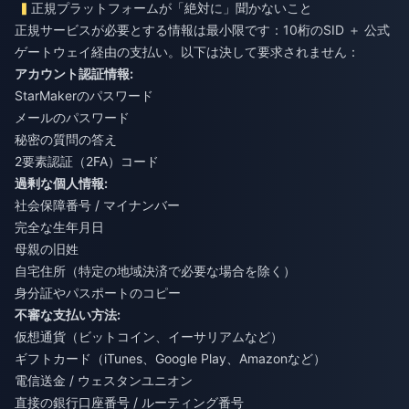
正規プラットフォームが「絶対に」聞かないこと
正規サービスが必要とする情報は最小限です：10桁のSID ＋ 公式
ゲートウェイ経由の支払い。以下は決して要求されません：
アカウント認証情報:
StarMakerのパスワード
メールのパスワード
秘密の質問の答え
2要素認証（2FA）コード
過剰な個人情報:
社会保障番号 / マイナンバー
完全な生年月日
母親の旧姓
自宅住所（特定の地域決済で必要な場合を除く）
身分証やパスポートのコピー
不審な支払い方法:
仮想通貨（ビットコイン、イーサリアムなど）
ギフトカード（iTunes、Google Play、Amazonなど）
電信送金 / ウェスタンユニオン
直接の銀行口座番号 / ルーティング番号