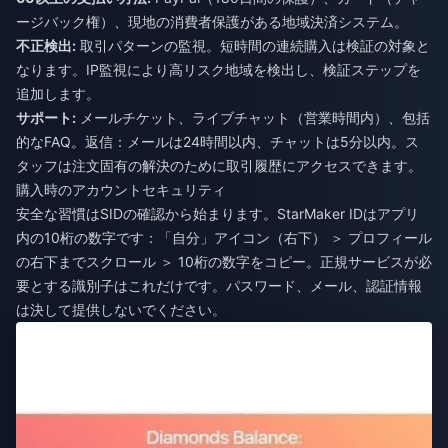
ージバック権）、現地の消費者保護がある地域決済システム。
不正検出:
取引パターンの監視。短時間の連続購入は検証の対象と
なります。IP監視により高リスク地域を検出し、検証ステップを
追加します。
サポート:
メールチケット、ライブチャット（営業時間内）、包括
的なFAQ。返信：メールは24時間以内、チャットは5分以内。ス
タッフは注文固有の解決のために取引履歴にアクセスできます。
購入時のアカウントセキュリティ
安全な習慣はSIDの確認から始まります。StarMaker IDはアプリ
内の10桁の数字です：「自分」アイコン（右下） ＞ プロフィール
の右下までスクロール ＞ 10桁の数字をコピー。正規サービスが必
要とする識別子はこれだけです。パスワード、メール、認証情報
は決して提供しないでください。