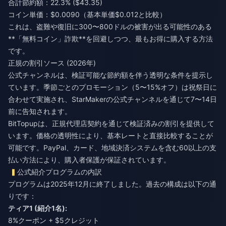
合計節約額：22.3% ($43.35)
コイン単価：$0.0090（基本単価$0.012と比較）
これは、盗難や復旧に300〜800ドルの被害が出る可能性のある
**「無料コイン」詐欺**を回避しつつ、最もお得に購入する方法
です。
正規の割引ソース (2026年)
公式チャンネルは、検証可能な節約額を伴う透明な条件を提示し
ています。季節ごとのプロモーション（5〜15%オフ）は祝祭日に
合わせて実施され、StarMakerの公式チャンネルを通じて7〜14日
前に告知されます。
BitTopupは、正規代理店契約を通じて検証済みの割引を提供して
います。価格の透明性により、基本レートと直接比較することが
可能です。PayPal、カード、地域決済システムを含む60以上の支
払い方法により、購入者保護が保証されています。
公式紹介プログラムの内訳
プログラムは2025年12月に終了しました。過去の構成は以下の通
りです：
ティア1 (紹介1名):
8%クーポン + $5クレジット