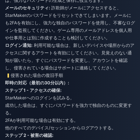
は、強力なパスワードの生成と保存に役立ちます。
メールのセキュリティ:
詐欺師がメールにアクセスすると、
StarMakerのパスワードをリセットできてしまいます。メールに
も2FAを有効にし、強力な独自のパスワードを使用し、不審なログ
インを監視してください。ゲーム専用のメールアドレスを個人用
や仕事用とは別に作成することも検討してください。
ログイン通知:
利用可能な場合は、新しいデバイスや場所からのア
クセスに関するアラートを有効にしてください。見覚えのない通
知が届いたら、すぐにパスワードを変更し、アカウントを確認
し、侵害されている場合はサポートに連絡してください。
侵害された場合の復旧手順
即時の対応（最初の30分以内）:
ステップ 1 - アクセスの確保:
StarMakerへのログインを試みる。
成功した場合は、すぐにパスワードを強力で独自のものに変更す
る。
2FAが利用可能な場合は有効にする。
他のすべてのデバイス/セッションからログアウトする。
ステップ 2 - 被害の確認: