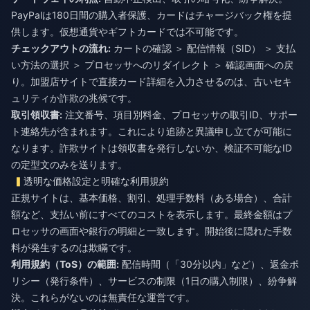
PayPalは180日間の購入者保護、カードはチャージバック権を提
供します。仮想通貨やギフトカードでは不可能です。
チェックアウトの流れ:
カートの確認 ＞ 配信情報（SID） ＞ 支払
い方法の選択 ＞ プロセッサへのリダイレクト ＞ 確認画面への戻
り。加盟店サイトで直接カード詳細を入力させるのは、古いセキ
ュリティか詐欺の兆候です。
取引領収書:
注文番号、項目別料金、プロセッサの取引ID、サポー
ト連絡先が含まれます。これにより追跡と異議申し立てが可能に
なります。詐欺サイトは領収書を発行しないか、検証不可能なID
の定型文のみを送ります。
透明な価格設定と明確な利用規約
正規サイトは、基本価格、割引、処理手数料（ある場合）、合計
額など、支払い前にすべてのコストを表示します。最終金額はプ
ロセッサの画面や銀行の明細と一致します。開始後に隠れた手数
料が発生するのは欺瞞です。
利用規約（ToS）の範囲:
配信時間（「30分以内」など）、返金ポ
リシー（発行条件）、サービスの制限（1日の購入制限）、紛争解
決。これらがないのは無責任な運営です。