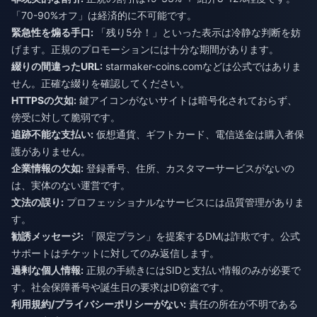
「70-90%オフ」は経済的に不可能です。
緊急性を煽る手口:
「残り5分！」といった表示は冷静な判断を妨
げます。正規のプロモーションには十分な期間があります。
綴りの間違ったURL:
starmaker-coins.comなどは公式ではありま
せん。正確な綴りを確認してください。
HTTPSの欠如:
鍵アイコンがないサイトは暗号化されておらず、
傍受に対して脆弱です。
追跡不能な支払い:
仮想通貨、ギフトカード、電信送金は購入者保
護がありません。
企業情報の欠如:
登録番号、住所、カスタマーサービスがないの
は、実体のない運営です。
文法の誤り:
プロフェッショナルなサービスには品質管理がありま
す。
勧誘メッセージ:
「限定プラン」を提案するDMは詐欺です。公式
サポートはチケットに対してのみ返信します。
過剰な個人情報:
正規の手続きにはSIDと支払い情報のみが必要で
す。社会保障番号や誕生日の要求はID窃盗です。
利用規約/プライバシーポリシーがない:
責任の所在が不明である