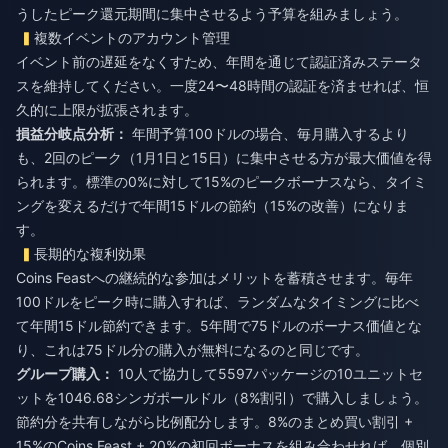
うしたピーク還元期間に集中させるよう予算を組みましょう。
複数イベントのアカウント管理
イベント前の遅延をなくすため、年間を通じて認証済みステータ
スを維持してください。一度24〜48時間の認証を済ませれば、恒
久的に上限が拡張されます。
損益分岐点分析：
年間予算100ドルの場合、毎月購入するより
も、2回のピーク（1月1日と15日）に集中させる方が最大価値を得
られます。標準の0%に対して15%のピークボーナスなら、タイミ
ングを変えるだけで年間15ドルの節約（15%の改善）になりま
す。
長期的な複利効果
Coins Feastへの継続的な参加はメリットを蓄積させます。毎年
100ドルをピーク時に購入すれば、ランダムなタイミングに比べ
て年間15ドル節約できます。5年間で75ドルのボーナス価値とな
り、これは75ドル分の購入が無料になるのと同じです。
グループ購入：
10人で協力して5597パッケージの10ユニットセ
ットを1046.68シンガポールドル（8%割引）で購入しましょう。
節約分を共有しながら比例配分します。8%のまとめ買い割引 +
15%のCoins Feast + 20%の初回ボーナスを組み合わせれば、個別