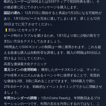
略的なユーザーは1866または5597ティアで初回特典を使い、そ
の後必要に応じて小さいパッケージを購入します。
認証の遅れ：
12月31日に開始すると承認が1月2日になる可能性が
あり、1月1日のピークを完全に逃してしまいます。遅くとも12月
30日までに完了させてください。
支払いとセキュリティ
ピーク時のトラブルを避けるため、1月1日より前に少額の取引で
支払い方法をテストしておきましょう。
1時間あたり500 Kコインの制限は一律に適用されます。これを超
える急速な購入は自動拒否を誘発します。購入の間隔は60分以上
空けるようにしてください。
高度な価値最大化テクニック
還元コインの使用戦略：
獲得したボーナスKコインは、マッチン
グや倍率メカニズムがあるイベント中に使用することで、実質的
な価値を2倍、3倍に高めることができます。1866購入で得た
279.9ボーナスを、戦略的なイベントタイミングでさらに増幅させ
ましょう。
年間カレンダーの調整：
1月のCoins Feastは、年間数回あるプロ
モーションの一つです。年間の支出を均等にするのではなく、こ