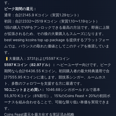
す。
ピーク期間の還元：
通常：合計2145.9 Kコイン（実質1.29セント）
初回：合計2332〜2519 Kコイン（実質1.10〜1.19セント）
1回の購入でVIPをアンロックできる最高の方法です。即座に上限
が拡張されるため、その後の大量購入もスムーズになります。
best wesing kcoins top up package
を提供するプラットフォー
ムでは、バランスの取れた価値としてこのティアを推奨していま
す。
大量購入：3731および5597 Kコイン
5597 Kコイン（82.97ドル）：
ヘビーユーザー向けです。ピーク
期間なら合計6436.55 Kコイン。初回購入者の最大特典適用で合
計7555.95 Kコインに達します。競技系シンガー、ルームホス
ト、多数のフォロワーを支援する方に最適です。
10ユニットまとめ買い：
1046.68シンガポールドルで基本
55,970 Kコイン（8%割引）。15%のCoins Feast + 20%の初回ボ
ーナスを組み合わせることで、可能な限り低い単価を実現できま
す。
Coins Feast還元を最大化する実証済み戦略