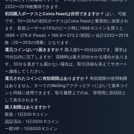
2332〜2519枚獲得できます。
初回購入ボーナスとCoins Feastは併用できますか？
はい、可能
です。10〜20%の初回ボーナスはCoins Feastと乗算的に加算され
ます。新規ユーザーが15%のピーク時に1866 Kコインを買うと、
1866 + 279.9 (Feast) + 186.6〜373.2 (初回) = 合計2332〜2519
枚（25〜35%の増量）となります。
還元コインはいつ届きますか？
購入後5〜30分以内です。通常は
10分以内に完了しますが、混雑時は最大30分かかる場合がありま
す。30分を過ぎても届かない場合は、取引詳細を添えてサポート
へ連絡してください。
還元されたコインに有効期限はありますか？
有効期限や使用制限
はありません。すべてのWeSingアクティビティにおいて基本コイ
ンと同様に使用できます。取引履歴上でのみ、管理用に別項目と
して表示されます。
購入制限はありますか？
新規：1日500 Kコイン
認証済み：1日3000 Kコイン
一部VIP：1日6000 Kコイン