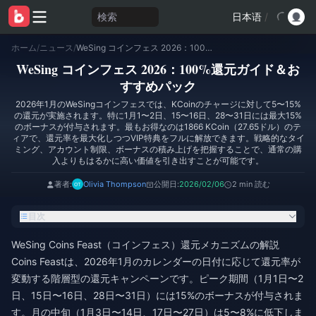
検索
日本语
/
ホーム
/
ニュース
/
WeSing コインフェス 2026：100%還元ガイド＆おすすめパック
WeSing コインフェス 2026：100%還元ガイド＆お
すすめパック
2026年1月のWeSingコインフェスでは、KCoinのチャージに対して5〜15%
の還元が実施されます。特に1月1〜2日、15〜16日、28〜31日には最大15%
のボーナスが付与されます。最もお得なのは1866 KCoin（27.65ドル）のテ
ィアで、還元率を最大化しつつVIP特典をフルに解放できます。戦略的なタイ
ミング、アカウント制限、ボーナスの積み上げを把握することで、通常の購
入よりもはるかに高い価値を引き出すことが可能です。
著者:
Olivia Thompson
公開日:
2026/02/06
2 min 読む
目次
WeSing Coins Feast（コインフェス）還元メカニズムの解説
Coins Feastは、2026年1月のカレンダーの日付に応じて還元率が
変動する階層型の還元キャンペーンです。ピーク期間（1月1日〜2
日、15日〜16日、28日〜31日）には15%のボーナスが付与されま
す。月の中旬（1月3日〜14日、17日〜27日）は5〜8%に低下しま