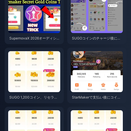
SupernovaX 2026オーディショ
SUGOコインのチャージ後に反
ン向け格安StarMakerコイン（1
映されない？2026年版の解決法
2〜23%OFF）
とアカウント停止の回避策
SUGO 1,200コイン、リセラー
StarMakerで支払い後にコイン
価格0.75ドルでチャージ（2026
が反映されない場合：2026年6
年6月時点の価格調査）
月版の修正・復旧ガイド