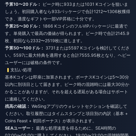
予算10〜20ドル：
ピーク時に933または1031 Kコインを狙いま
しょう。初回購入者なら933パッケージで合計1212〜1306枚獲得
でき、適度なギフトや一部VIP昇格に十分です。
予算25〜30ドル：
1866 KコインのフルVIPパッケージに最適で
す。単発購入で最高の価値が得られます。ピーク時で合計2145.9
枚、初回なら2332〜2519枚に達します。
予算50〜100ドル：
3731または5597 Kコインを検討してくださ
い。5597に最大特典を適用すると合計7555.95枚となり、ヘビー
ユーザーには破格の条件です。
支払い処理
基本Kコインは即座に加算されます。ボーナスKコインは5〜30分
以内に別項目として届きます。ピーク時の混雑時には最大30分か
かることがありますが、それを超える遅延がある場合はサポート
に連絡してください。
残高の確認：
WeSingアプリのウォレットセクションを確認して
ください。取引履歴にはタイムスタンプと項目別の内訳（基本 +
Coins Feast + 初回ボーナス）が表示されます。
SEAユーザー：
最適な処理速度を得るために、SEA時間の
02:00〜05:00に購入してください。19:00〜23:00の混雑時間帯