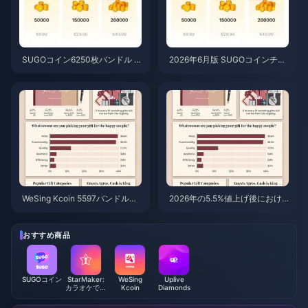
SUGOコイン6250枚バンドル 3.
2026年6月版 SUGOコインチャ
77ドル（リセラー価格）：購入
ージ価格：リセラーは本当に公
する価値はあるか？（2026年6
式より安いのか？
月）
WeSing Kcoin 5597バンドル、
2026年の5.5%値上げ後におけ
5.5%値上げ後の価格：v8.2詳細
るWeSing Kcoinの最安チャージ
分析（2026年）
方法：実数計算、検証済みチャ
ンネル、結論
おすすめ商品
SUGOコイン
StarMaker:
WeSing
Uplive
カラオケで歌
Kcoin
Diamonds
おう