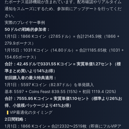
たボーナス追跡機能が含まれています。配布確認やリアルタイム
通知をスムーズにするため、参加前にアップデートを行ってくだ
さい。
実際のプレイヤー事例
50ドルの戦略的参加者：
1月1日：1866 Kコイン（27.65ドル）= 合計2145.9枚（1866 +
279.9ボーナス）
1月15日：1031 Kコイン（14.80ドル）= 合計1185.65枚（1031 +
154.65ボーナス）
合計：42.45ドルで3331.55 Kコイン = 実質単価1.27セント（標
準まとめ買いより14%お得）
初回購入者の最大特典適用：
1月1日：5597 Kコイン（82.97ドル）を単発購入
基本 5597 + Coins Feast 839.55 (15%) + 初回 1119.4 (20%)
合計：7555.95 Kコイン = 実質単価1.10セント（標準より26%お
得、小規模パッケージより41%お得）
VIP最適化のタイミング
2日間戦略：
1月1日：1866 Kコイン = 合計2332〜2519枚（即座にフルVIPア