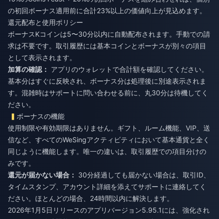
の初回ボーナス適用前に合計23%以上の価値向上が見込めます。
還元配布と使用ポリシー
ボーナスKコインは5〜30分以内に自動配布されます。手動での請
求は不要です。取引履歴には基本コインとボーナスが別々の項目
として表示されます。
加算の確認：
アプリのウォレットで合計額を確認してください。
基本分はすぐに反映され、ボーナス分は処理後に別途表示されま
す。混雑時はサポートに問い合わせる前に、丸30分は待機してく
ださい。
ボーナスの機能
使用制限や有効期限はありません。ギフト、ルーム機能、VIP、送
信など、すべてのWeSingアクティビティにおいて基本通貨と全く
同じように機能します。唯一の違いは、取引履歴での項目分けの
みです。
還元が届かない場合：
30分経過しても届かない場合は、取引ID、
タイムスタンプ、アカウント詳細を添えてサポートに連絡してく
ださい。ほとんどの場合、24時間以内に解決します。
2026年1月5日リリースのアプリバージョン5.95.1には、強化され