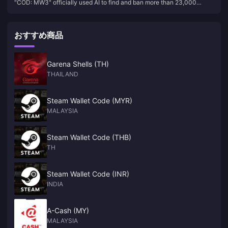
"COD: MW3" officially used AI to find and ban more than 23,000
23,000 accounts
accounts
おすすめ商品
Garena Shells (TH)
THAILAND
Steam Wallet Code (MYR)
MALAYSIA
Steam Wallet Code (THB)
TH
Steam Wallet Code (INR)
INDIA
A-Cash (MY)
MALAYSIA