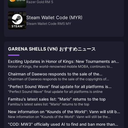
Razer Gold RM 5
Steam Wallet Code (MYR)
Steam Wallet Code RM5 MY
GARENA SHELLS (VN) おすすめニュース
Exciting Updates in Honor of Kings: New Tournaments and
Honor of Kings, the world-renowned mobile MOBA, continues to
Events You Can't Miss!
captivate its global audience with thrilling events and substantial
Chairman of Daewoo responds to the sale of the
investments in its esports scene. Here are some of the latest updates
Chairman of Daewoo responds to the sale of the copyrights of
copyrights of "Xuanyuan Sword" and "Sword of
that every fan should know:
"Xuanyuan Sword" and "Sword of Immortality"
Immortality"
"Perfect Sound Wave" final update for all platforms is
"Perfect Sound Wave" final update for all platforms is online
online
Famitsu's latest sales list: "Mario" returns to the top
Famitsu's latest sales list: "Mario" returns to the top
New information on "Kounds of the World": Vann will still be
New information on "Kounds of the World": Vann will still be the
the protagonist, and the game's screen expression will be
protagonist, and the game's screen expression will be enhanced
enhanced
"COD: MW3" officially used AI to find and ban more than