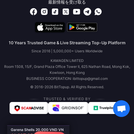
最新情報を受け取る
10 Years Trusted Game & Live Streaming Top-Up Platform
Since 2016 | 5,000,000+ Users Worldwide
KAMAGEN LIMITED
Room 1508, 15/F, Grand Plaza Office Tower II, 625 Nathan Road, Mong Kok,
Kowloon, Hong Kong
BUSINESS COOPERATION: ibittopup@gmail.com
© 2016-2026 BitTopup. All Rights Reserved.
TRUSTED & VERIFIED BY
Garena Shells 20,000 VND VN