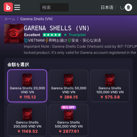
検索
日本语
/
ホーム
/
Garena Shells (VN)
GARENA SHELLS (VN)
Excellent
Trustpilot
VIETNAM
即時お届け
安全・安心な決済
Important Note : Garena Shells Code (Vietnam) sold by BIT-TOPUP 
locked product. It's only valid for Garena account registered in the
VIETNAM. All purchases are NON-REFUNDABLE and NON-RETU
金額を選択
Garena Shells 20,000
Garena Shells 50,000
Garena Shells
VND VN
VND VN
100,000 VND VN
￥ 115.12
￥ 286.15
￥ 575.58
10% OFF
Garena Shells
Garena Shells
200,000 VND VN
500,000 VND VN
￥ 1149.52
￥ 2877.91