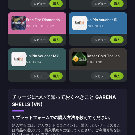
レビュー
購入
レビュー
購入
Free Fire Diamonds EU + TR
UniPin Voucher ID
INSTANT DELIVERY
INDONESIA
レビュー
購入
レビュー
購入
UniPin Voucher MY
Razer Gold Thailand (THB)
MALAYSIA
THAILAND
レビュー
購入
レビュー
購入
チャージについて知っておくべきこと GARENA
SHELLS (VN)
1.
プラットフォームでの購入方法を教えてください。
購入するには、アカウントにログインし、購入したいサービスまた
は商品を選択して、購入手続きに従ってください。ご利用可能な決
済方法で支払いを完了できます。