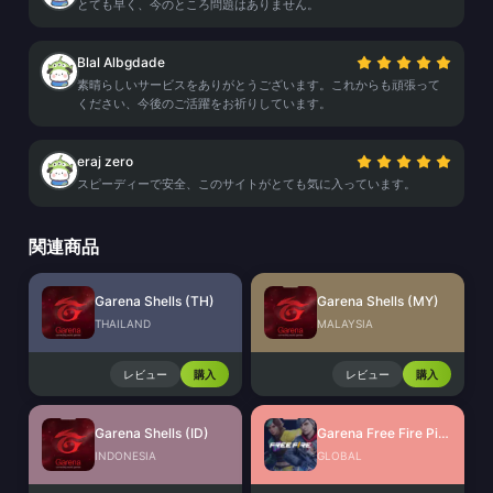
とても早く、今のところ問題はありません。
Blal Albgdade
素晴らしいサービスをありがとうございます。これからも頑張って
ください、今後のご活躍をお祈りしています。
eraj zero
スピーディーで安全、このサイトがとても気に入っています。
関連商品
Garena Shells (TH)
Garena Shells (MY)
THAILAND
MALAYSIA
レビュー
購入
レビュー
購入
Garena Shells (ID)
Garena Free Fire Pins Global
INDONESIA
GLOBAL