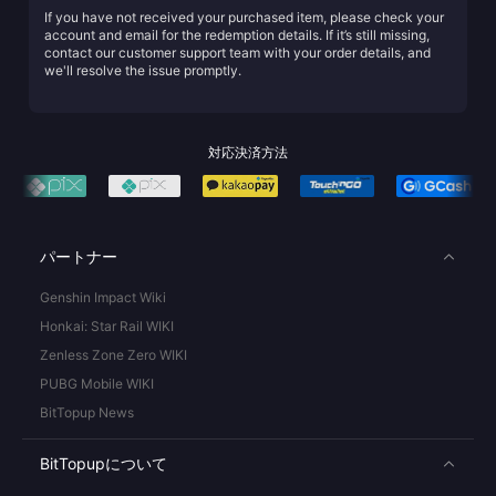
If you have not received your purchased item, please check your
account and email for the redemption details. If it’s still missing,
contact our customer support team with your order details, and
we'll resolve the issue promptly.
対応決済方法
パートナー
Genshin Impact Wiki
Honkai: Star Rail WIKI
Zenless Zone Zero WIKI
PUBG Mobile WIKI
BitTopup News
BitTopupについて