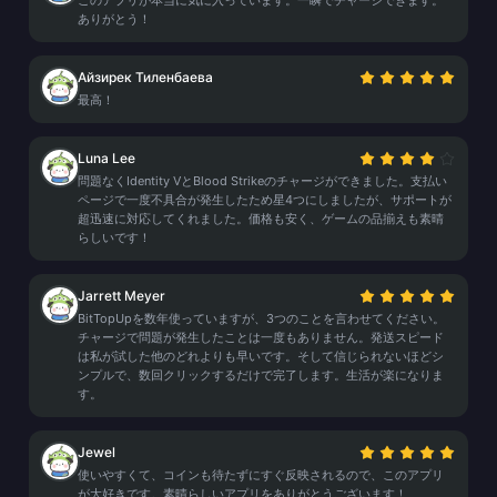
このアプリが本当に気に入っています。一瞬でチャージできます。
ありがとう！
Айзирек Тиленбаева
最高！
Luna Lee
問題なくIdentity VとBlood Strikeのチャージができました。支払い
ページで一度不具合が発生したため星4つにしましたが、サポートが
超迅速に対応してくれました。価格も安く、ゲームの品揃えも素晴
らしいです！
Jarrett Meyer
BitTopUpを数年使っていますが、3つのことを言わせてください。
チャージで問題が発生したことは一度もありません。発送スピード
は私が試した他のどれよりも早いです。そして信じられないほどシ
ンプルで、数回クリックするだけで完了します。生活が楽になりま
す。
Jewel
使いやすくて、コインも待たずにすぐ反映されるので、このアプリ
が大好きです。素晴らしいアプリをありがとうございます！