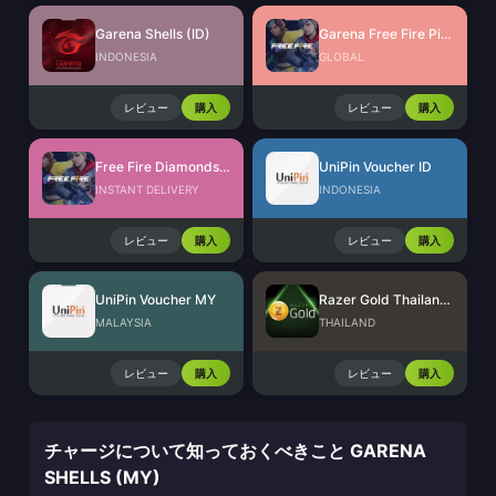
Garena Shells (ID)
Garena Free Fire Pins Global
INDONESIA
GLOBAL
レビュー
購入
レビュー
購入
Free Fire Diamonds EU + TR
UniPin Voucher ID
INSTANT DELIVERY
INDONESIA
レビュー
購入
レビュー
購入
UniPin Voucher MY
Razer Gold Thailand (THB)
MALAYSIA
THAILAND
レビュー
購入
レビュー
購入
チャージについて知っておくべきこと GARENA
SHELLS (MY)