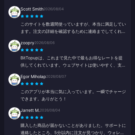
と安く、本当に信頼できるプラットフォームです。この
Scott Smith
2026/08/04
価格が続く限り、ここを使い続けます。
このサイトを数週間使っていますが、本当に満足してい
ます。注文の詳細を確認するために連絡までしてくれま
した。連絡も取りやすく、サポート担当者は親切で助か
zoopry
2026/08/06
りました。
BitTopupは、これまで見た中で最もお得なレートを提
供してくれています。ウェブサイトは使いやすく、支払
い方法も豊富です。すべてがスムーズに進みました。間
Egor Miholap
2026/08/07
違いなくまた利用します！
このアプリが本当に気に入っています。一瞬でチャージ
できます。ありがとう！
Jarrett M.
2026/08/04
購入した商品が届かないことがありました。サポートに
連絡したところ、5分以内に注文が見つかり、ウォレッ