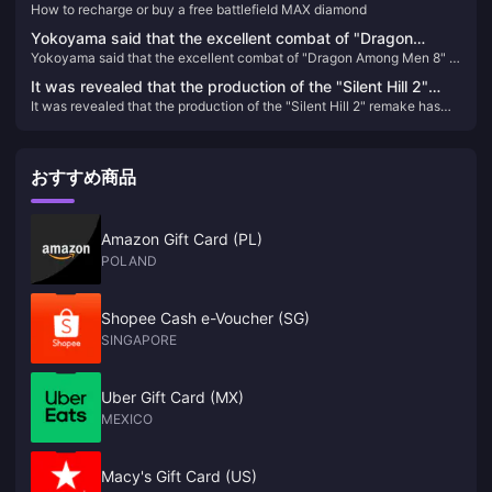
How to recharge or buy a free battlefield MAX diamond
Yokoyama said that the excellent combat of "Dragon
Yokoyama said that the excellent combat of "Dragon Among Men 8" is
Among Men 8" is inherited from the original action system.
inherited from the original action system.
It was revealed that the production of the "Silent Hill 2"
It was revealed that the production of the "Silent Hill 2" remake has
remake has been completed, and Bloober Team's focus
been completed, and Bloober Team's focus has shifted to new
has shifted to new projects
projects
おすすめ商品
Amazon Gift Card (PL)
POLAND
Shopee Cash e-Voucher (SG)
SINGAPORE
Uber Gift Card (MX)
MEXICO
Macy's Gift Card (US)