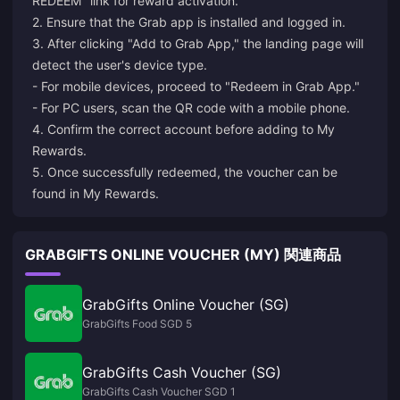
REDEEM" link for reward activation.
2. Ensure that the Grab app is installed and logged in.
3. After clicking "Add to Grab App," the landing page will
detect the user's device type.
- For mobile devices, proceed to "Redeem in Grab App."
- For PC users, scan the QR code with a mobile phone.
4. Confirm the correct account before adding to My
Rewards.
5. Once successfully redeemed, the voucher can be
found in My Rewards.
GRABGIFTS ONLINE VOUCHER (MY) 関連商品
GrabGifts Online Voucher (SG)
GrabGifts Food SGD 5
GrabGifts Cash Voucher (SG)
GrabGifts Cash Voucher SGD 1