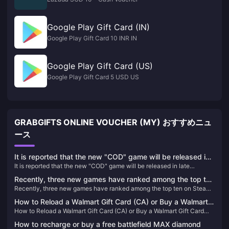
Google Play Gift Card (IN)
Google Play Gift Card 10 INR IN
Google Play Gift Card (US)
Google Play Gift Card 5 USD US
GRABGIFTS ONLINE VOUCHER (MY) おすすめニュ
ース
It is reported that the new "COD" game will be released in
It is reported that the new "COD" game will be released in late
late October, and will be launched on XGP for the first time.
October, and will be launched on XGP for the first time.
Recently, three new games have ranked among the top ten
Recently, three new games have ranked among the top ten on Steam’s
on Steam’s best-selling list.
best-selling list.
How to Reload a Walmart Gift Card (CA) or Buy a Walmart
How to Reload a Walmart Gift Card (CA) or Buy a Walmart Gift Card
Gift Card (CA)
(CA)
How to recharge or buy a free battlefield MAX diamond