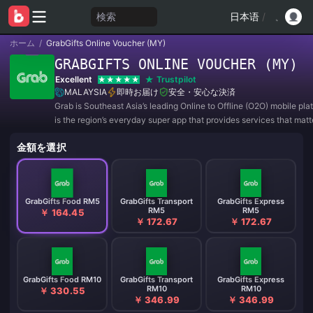
検索
日本语
/
ホーム
/
GrabGifts Online Voucher (MY)
GRABGIFTS ONLINE VOUCHER (MY)
Excellent
Trustpilot
MALAYSIA
即時お届け
安全・安心な決済
Grab is Southeast Asia’s leading Online to Offline (O2O) mobile pla
is the region’s everyday super app that provides services that matt
to consumers.
金額を選択
GrabGifts Food RM5
GrabGifts Transport
GrabGifts Express
RM5
RM5
￥ 164.45
￥ 172.67
￥ 172.67
GrabGifts Food RM10
GrabGifts Transport
GrabGifts Express
RM10
RM10
￥ 330.55
￥ 346.99
￥ 346.99