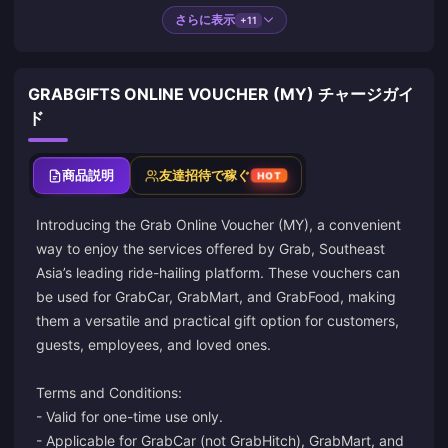
さらに表示
+11
GRABGIFTS ONLINE VOUCHER (MY) チャージガイ
ド
商品説明
友達招待で稼ぐ
HOT
Introducing the Grab Online Voucher (MY), a convenient
way to enjoy the services offered by Grab, Southeast
Asia’s leading ride-hailing platform. These vouchers can
be used for GrabCar, GrabMart, and GrabFood, making
them a versatile and practical gift option for customers,
guests, employees, and loved ones.
Terms and Conditions:
- Valid for one-time use only.
- Applicable for GrabCar (not GrabHitch), GrabMart, and