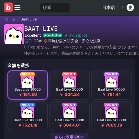
検索
日本语
/
ホーム
/
Baat Live
BAAT LIVE
Excellent
Trustpilot
GLOBAL
即時お届け
安全・安心な決済
BitTopUpなら、Baat Liveへのチャージが簡単かつ安全に行えま
性の高いサービスで、最高の体験をお楽しみください。今すぐ参加
ファーやお得な割引をゲットしましょう！✨
金額を選択
70% OFF
70% OFF
70% OFF
Baat Live 10000
Baat Live 20000
Baat Live 50000
￥ 151.30
￥ 304.24
￥ 761.41
70% OFF
70% OFF
70% OFF
Baat Live 100000
Baat Live 200000
Baat Live 500000
￥ 1521.18
￥ 3044.01
￥ 7609.19
さらに表示
+3