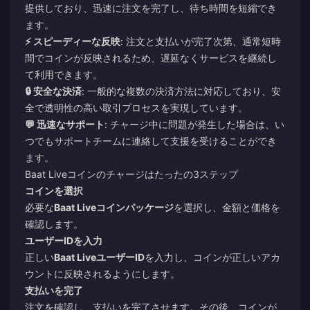
提供しており、迅速に注文を完了し、待ち時間を短縮でき
ます。
⚡ スピーディーな反映
: 注文と支払いが完了次第、通常短時
間でコインが反映されるため、遅延なくサービスを継続し
て利用できます。
🔒 安全な決済
: 一般的な複数の決済方法に対応しており、安
全で透明性の高い取引プロセスを実現しています。
💬 迅速なサポート
: チャージ中に問題が発生した場合は、い
つでもサポートチームに連絡して支援を受けることができ
ます。
Baat Liveコインのチャージはたったの3ステップ
コインを選択
必要な
Baat Liveコインパッケージ
を選択し、金額と価格を
確認します。
ユーザーIDを入力
正しい
Baat LiveユーザーID
を入力し、コインが正しいアカ
ウントに反映されるようにします。
支払いを完了
注文を確認し、支払いを完了させます。その後、コインが