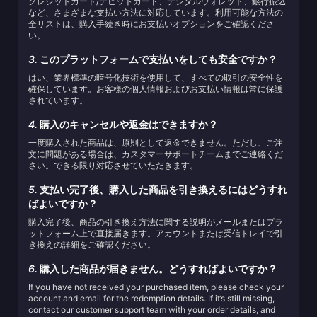
クレジットカード/デビットカード、デジタルウォレット、銀行振込
など、さまざまな支払い方法に対応しています。利用可能な方法の
全リストは、購入手続き時にお支払いオプションをご確認くださ
い。
3.
このプラットフォームで支払いをしても安全ですか？
はい、業界標準の暗号化技術を使用して、すべての取引の安全性を
確保しています。お客様の個人情報およびお支払い情報は常に保護
されています。
4.
購入のキャンセルや返金はできますか？
一度購入された商品は、原則として返金できません。ただし、ご注
文に問題がある場合は、カスタマーサポートチームまでご連絡くだ
さい。できる限り対応させていただきます。
5.
支払い完了後、購入した商品を引き換えるにはどうすれ
ばよいですか？
購入完了後、商品の引き換え方法に関する説明がメールまたはプラ
ットフォーム上で直接届きます。アカウントまたは受信トレイで引
き換えの詳細をご確認ください。
6.
購入した商品が届きません。どうすればよいですか？
If you have not received your purchased item, please check your
account and email for the redemption details. If it’s still missing,
contact our customer support team with your order details, and