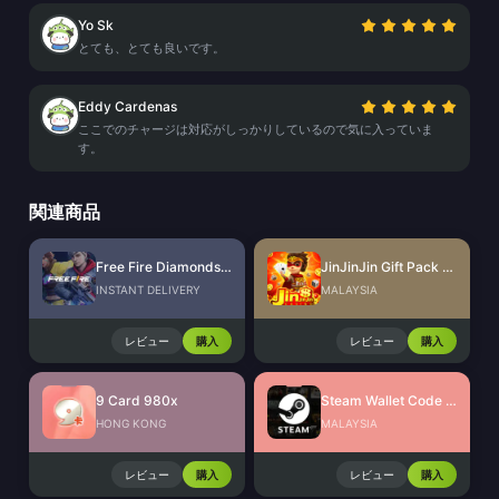
Yo Sk
とても、とても良いです。
Eddy Cardenas
ここでのチャージは対応がしっかりしているので気に入っていま
す。
関連商品
Free Fire Diamonds EU + TR
JinJinJin Gift Pack Redeem Code
INSTANT DELIVERY
MALAYSIA
レビュー
購入
レビュー
購入
9 Card 980x
Steam Wallet Code (MYR)
HONG KONG
MALAYSIA
レビュー
購入
レビュー
購入