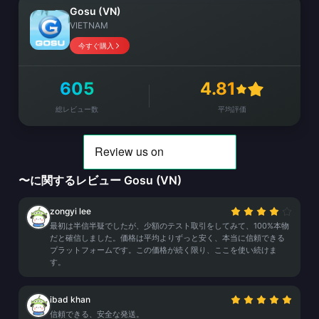
Gosu (VN)
VIETNAM
今すぐ購入
605
4.81
総レビュー数
平均評価
〜に関するレビュー Gosu (VN)
zongyi lee
最初は半信半疑でしたが、少額のテスト取引をしてみて、100%本物
だと確信しました。価格は平均よりずっと安く、本当に信頼できる
プラットフォームです。この価格が続く限り、ここを使い続けま
す。
ibad khan
信頼できる、安全な発送。