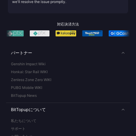
we'll resolve the issue promptly.
対応決済方法
パートナー
Genshin Impact Wiki
Honkai: Star Rail WIKI
Zenless Zone Zero WIKI
PUBG Mobile WIKI
BitTopup News
BitTopupについて
私たちについて
サポート