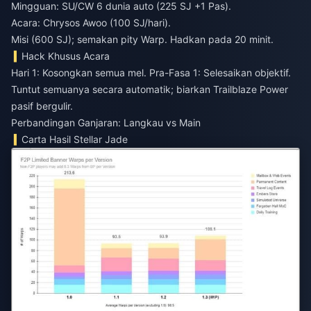
Mingguan: SU/CW 6 dunia auto (225 SJ +1 Pas).
Acara: Chrysos Awoo (100 SJ/hari).
Misi (600 SJ); semakan pity Warp. Hadkan pada 20 minit.
Hack Khusus Acara
Hari 1: Kosongkan semua mel. Pra-Fasa 1: Selesaikan objektif.
Tuntut semuanya secara automatik; biarkan Trailblaze Power
pasif bergulir.
Perbandingan Ganjaran: Langkau vs Main
Carta Hasil Stellar Jade