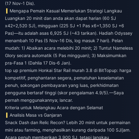
(17 Nov-1 Dis).
Mengapa Pemain Kasual Memerlukan Strategi Langkau
Luangkan 20 minit dan anda akan dapat harian (60 SJ
x42=2,520 SJ), mingguan (225 SJ +1 Pas x6=1,350 SJ +6
Pas)—itu adalah asas 6,925 SJ (~43 tarikan). Hadiah Odyssey
menambah 10 Pas (5 Nov-16 Dis, log masuk 7 hari). Pelan
mudah: 1) Abaikan acara melebihi 20 minit; 2) Tuntut Nameless
Glory secara automatik (5 Pas mingguan); 3) Maksimumkan
pra-Fasa 1 (Dahlia 17 Dis-6 Jan).
top up premium Honkai Star Rail murah 3.8
di BitTopup: harga
kompetitif, penghantaran segera, pematuhan keselamatan
penuh, sokongan pembayaran yang luas, perkhidmatan
pengguna bertaraf tinggi (skor pengalaman 4.9/5).—Saya
pernah menggunakannya; lancar.
Kriteria untuk Melangkau Acara dengan Selamat
Analisis Masa vs Ganjaran
Snack Dash dan Relic Recon? Lebih 20 minit untuk permainan
mini atau farming, menghasilkan kurang daripada 100 SJ/jam.
Acara penuh memberikan 3,900 SJ, tetapi langkau