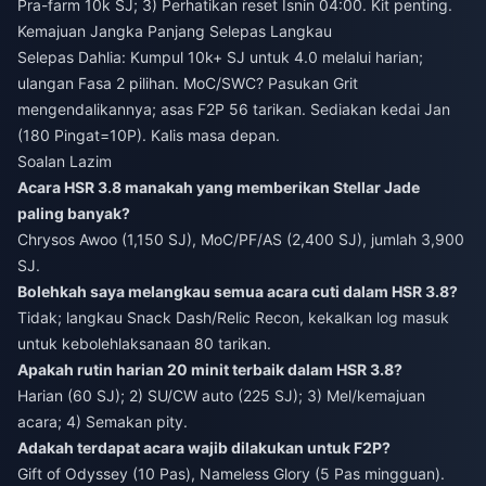
Pra-farm 10k SJ; 3) Perhatikan reset Isnin 04:00. Kit penting.
Kemajuan Jangka Panjang Selepas Langkau
Selepas Dahlia: Kumpul 10k+ SJ untuk 4.0 melalui harian;
ulangan Fasa 2 pilihan. MoC/SWC? Pasukan Grit
mengendalikannya; asas F2P 56 tarikan. Sediakan kedai Jan
(180 Pingat=10P). Kalis masa depan.
Soalan Lazim
Acara HSR 3.8 manakah yang memberikan Stellar Jade
paling banyak?
Chrysos Awoo (1,150 SJ), MoC/PF/AS (2,400 SJ), jumlah 3,900
SJ.
Bolehkah saya melangkau semua acara cuti dalam HSR 3.8?
Tidak; langkau Snack Dash/Relic Recon, kekalkan log masuk
untuk kebolehlaksanaan 80 tarikan.
Apakah rutin harian 20 minit terbaik dalam HSR 3.8?
Harian (60 SJ); 2) SU/CW auto (225 SJ); 3) Mel/kemajuan
acara; 4) Semakan pity.
Adakah terdapat acara wajib dilakukan untuk F2P?
Gift of Odyssey (10 Pas), Nameless Glory (5 Pas mingguan).