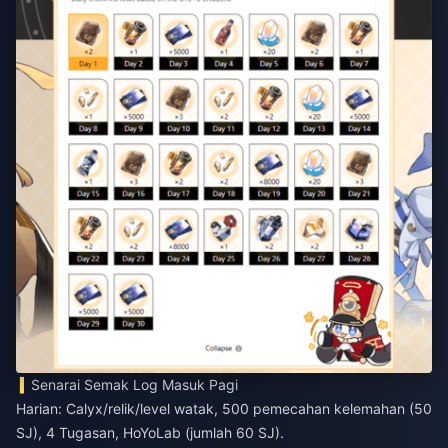
Senarai Semak Log Masuk Pagi
Harian: Calyx/relik/level watak, 500 pemecahan kelemahan (50
SJ), 4 Tugasan, HoYoLab (jumlah 60 SJ).