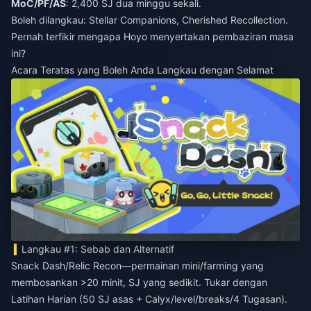
MoC/PF/AS
: 2,400 SJ dua minggu sekali.
Boleh dilangkau: Stellar Companions, Cherished Recollection.
Pernah terfikir mengapa Hoyo menyertakan pembaziran masa
ini?
Acara Teratas yang Boleh Anda Langkau dengan Selamat
Langkau #1: Sebab dan Alternatif
Snack Dash/Relic Recon—permainan mini/farming yang
membosankan >20 minit, SJ yang sedikit. Tukar dengan
Latihan Harian (50 SJ asas + Calyx/level/breaks/4 Tugasan).