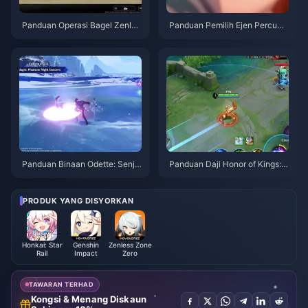
Panduan Operasi Bagel Zenles
Panduan Pemilih Ejen Percuma
s Zone Zero | Ogos 2026
ZZZ 3.1 | Ogos 2026
Panduan Binaan Odette: Senja
Panduan Daji Honor of Kings: 1
ta, Artefik & Pasukan Terbaik |
0 Tip Teratas | Ogos 2026
Ogos 2026
PRODUK YANG DISYORKAN
Honkai: Star
Genshin
Zenless Zone
Rail
Impact
Zero
TAWARAN TERHAD
Kongsi & Menang Diskaun