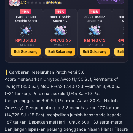
4.17
924 terjual
-16%
-16%
-16%
-16%
6480 + 1600
8080 Oneiric
8080 Oneiric
8080 One
Oneiric Shard
Shard * 2
Shard * 4
Shard 
RM 351.80
RM 703.55
RM 1407.15
RM 281
RM 420.38
RM 840.77
RM 1681.54
RM 3363
Beli Sekarang
Beli Sekarang
Beli Sekarang
Beli Sek
Gambaran Keseluruhan Patch Versi 3.8
Acara menawarkan Chrysos Awoo (1,150 SJ), Remnants of
Twilight (350 SJ), MoC/PF/AS (2,400 SJ)—jumlah 3,900 SJ
(~24 tarikan). Perolehan sekali: 1,945 SJ +10 Pas
(penyelenggaraan 600 SJ, Pameran Watak 80 SJ, Hadiah
Odyssey). Pengumpulan pra-3.8 menghasilkan 107 tarikan
(14,725 SJ +15 Pas), menjadikan jumlah besar anda kepada
187 tarikan. Dapatkan mel Hari 1 untuk 600+ SJ serta-merta.
Dan jangan lepaskan peluang pengganda hiasan Planar Fissure