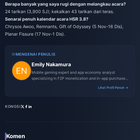
Berapa banyak yang saya rugi dengan melangkau acara?
24 tarikan (3,900 SJ); kekalkan 43 tarikan dari teras.
Senarai penuh kalendar acara HSR 3.8?
Chrysos Awoo, Remnants, Gift of Odyssey (5 Nov-16 Dis),
Planar Fissure (17 Nov-1 Dis).
MENGENAI PENULIS
Emily Nakamura
Mobile gaming expert and app economy analyst
specializing in F2P monetization and in-app purchase
trends.
Lihat Profil Penuh →
KONGSI
Komen