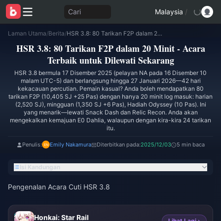
Cari
Malaysia
/
Laman Utama
/
Berita
/
HSR 3.8: 80 Tarikan F2P dalam 20 Minit - Acara Terbaik untuk Dilewati Sekarang
HSR 3.8: 80 Tarikan F2P dalam 20 Minit - Acara
Terbaik untuk Dilewati Sekarang
HSR 3.8 bermula 17 Disember 2025 (pelayan NA pada 16 Disember 10
malam UTC-5) dan berlangsung hingga 27 Januari 2026—42 hari
kekacauan percutian. Pemain kasual? Anda boleh mendapatkan 80
tarikan F2P (10,405 SJ +25 Pas) dengan hanya 20 minit log masuk: harian
(2,520 SJ), mingguan (1,350 SJ +6 Pas), Hadiah Odyssey (10 Pas). Ini
yang menarik—lewati Snack Dash dan Relic Recon. Anda akan
mengekalkan kemajuan E0 Dahlia, walaupun dengan kira-kira 24 tarikan
itu.
Penulis:
Emily Nakamura
Diterbitkan pada:
2025/12/03
5 min baca
Isi Kandungan
Pengenalan Acara Cuti HSR 3.8
Honkai: Star Rail
Lihat Lagi ›