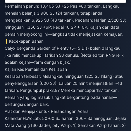
Permainan penuh: 10,405 SJ +25 Pas =80 tarikan. Langkau
menelan belanja 3,900 SJ (24 tarikan), tetapi anda
mengekalkan 6,925 SJ (43 tarikan). Pecahan: Harian 2,520 SJ;
mingguan 1,350 SJ +6P; kedai 10 SP +10P. Kajian dari data
pemain menyokong ini—langkau tidak menjejaskan kemajuan.
Kecekapan Bahan
Calyx berganda Garden of Plenty (5-15 Dis) boleh dilangkau
jika relik mencukupi; tarikan SJ dahulu. (Nota editor: RNG relik
adalah kejam—farm dengan bijak.)
Kajian Kes Pemain dan Kesilapan
Kesilapan terbesar: Melangkau mingguan (225 SJ hilang) atau
penyelenggaraan (600 SJ). Laluan 20 minit menjimatkan ~43
tarikan. Pengumpul pra-3.8? Mereka mencapai 187 tarikan.
Pemain yang log masuk singkat bergantung pada harian—
berfungsi dengan baik.
Alat dan Penjejak untuk Perancangan Acara
Kalendar HoYoLab: 50-60 SJ harian, 300+ SJ mingguan. Jejaki
Mata Wang (/160 Jade), pity Warp. 1) Semakan Warp harian; 2)