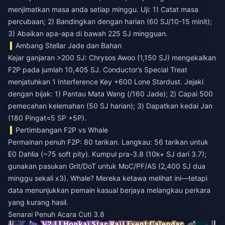
menjimatkan masa anda setiap minggu. Uji: 1) Catat masa
percubaan; 2) Bandingkan dengan harian (60 SJ/10-15 minit);
3) Abaikan apa-apa di bawah 225 SJ mingguan.
Ambang Stellar Jade dan Bahan
Kejar ganjaran >200 SJ: Chrysos Awoo (1,150 SJ) mengekalkan
F2P pada jumlah 10,405 SJ. Conductor’s Special Treat
menjatuhkan 1 Interference Key +600 Lone Stardust. Jejaki
dengan bijak: 1) Pantau Mata Wang (/160 Jade); 2) Capai 500
pemecahan kelemahan (50 SJ harian); 3) Dapatkan kedai Jan
(180 Pingat=5 SP +5P).
Pertimbangan F2P vs Whale
Permainan penuh F2P: 80 tarikan. Langkau: 56 tarikan untuk
E0 Dahlia (~75 soft pity). Kumpul pra-3.8 (10k+ SJ dari 3.7);
gunakan pasukan Grit/DoT untuk MoC/PF/AS (2,400 SJ dua
minggu sekali x3). Whale? Mereka ketawa melihat ini—tetapi
data menunjukkan pemain kasual berjaya melangkau perkara
yang kurang hasil.
Senarai Penuh Acara Cuti 3.8