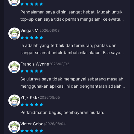
Pengalaman saya di sini sangat hebat. Mudah untuk
top-up dan saya tidak pernah mengalami kelewatan.
Perkhidmatannya sangat cemerlang. Teruskan usaha
Viegas M.
2026/08/03
ini.
Ia adalah yang terbaik dan termurah, pantas dan
sangat selamat untuk tambah nilai akaun. Bila saya
tersilap masukkan ID lama, Anna betulkan dengan
Francis Wynne
2026/08/02
cepat dan tambah nilai ke ID yang betul.
Sejujurnya saya tidak mempunyai sebarang masalah
menggunakan aplikasi ini dan penghantaran adalah
pantas. Saya mengesyorkannya.
Yhjk Kkkk
2026/08/05
Perkhidmatan bagus, pembayaran mudah.
Victor Cobos
2026/08/04