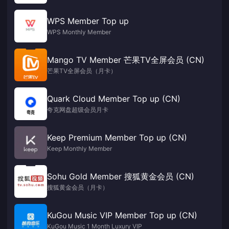
WPS Member Top up
WPS Monthly Member
Mango TV Member 芒果TV全屏会员 (CN)
芒果TV全屏会员（月卡）
Quark Cloud Member Top up (CN)
夸克网盘超级会员月卡
Keep Premium Member Top up (CN)
Keep Monthly Member
Sohu Gold Member 搜狐黄金会员 (CN)
搜狐黄金会员（月卡）
KuGou Music VIP Member Top up (CN)
KuGou Music 1 Month Luxury VIP