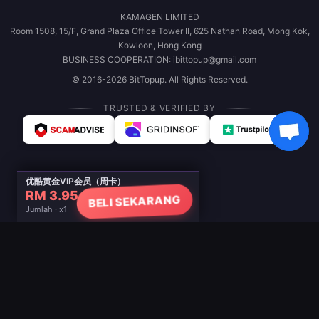
KAMAGEN LIMITED
Room 1508, 15/F, Grand Plaza Office Tower II, 625 Nathan Road, Mong Kok,
Kowloon, Hong Kong
BUSINESS COOPERATION: ibittopup@gmail.com
© 2016-2026 BitTopup. All Rights Reserved.
TRUSTED & VERIFIED BY
优酷黄金VIP会员（周卡）
RM 3.95
BELI SEKARANG
Jumlah · x1