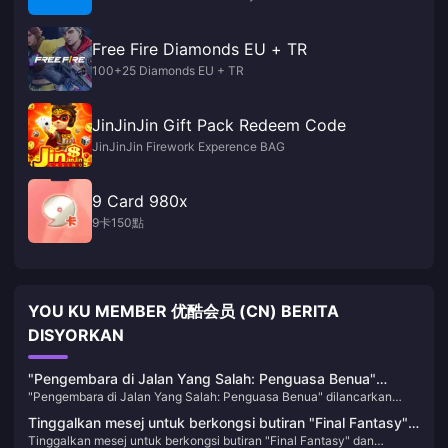
Free Fire Diamonds EU + TR
100+25 Diamonds EU + TR
JinJinJin Gift Pack Redeem Code
JinJinJin Firework Experence BAG
9 Card 980x
9卡150點
YOU KU MEMBER 优酷会员 (CN) BERITA
DISYORKAN
"Pengembara di Jalan Yang Salah: Penguasa Benua"
"Pengembara di Jalan Yang Salah: Penguasa Benua" dilancarkan
dilancarkan dalam beta awam hari ini! Pengembara
dalam beta awam hari ini! Pengembara Octopath berkumpul untuk
Octopath berkumpul untuk mencipta semula kegemilangan
Tinggalkan mesej untuk berkongsi butiran "Final Fantasy"
mencipta semula kegemilangan JRPG!
JRPG!
Tinggalkan mesej untuk berkongsi butiran "Final Fantasy" dan
dan PlayStation dan lukis 3 sarung konsol nipis dan ringan