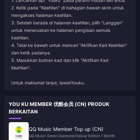
1. Lancarkan apl "Youku" pada peranti mudah alih anda.
2. Ketik pada "Keahlian" di bahagian bawah skrin untuk
mengakses halaman keahlian.
3. Setelah berada di halaman keahlian, pilih "Langgan"
untuk meneruskan ke halaman pengisian semula
keahlian.
4. Tatal ke bawah untuk mencari "Aktifkan Kad Keahlian"
dan ketik padanya.
5. Masukkan butiran kad dan klik "Aktifkan Kad
Keahlian".
Untuk maklumat lanjut, lawati
Youku
.
YOU KU MEMBER 优酷会员 (CN) PRODUK
BERKAITAN
QQ Music Member Top up (CN)
QQ Music Green Diamond Deluxe Edition 1 Month