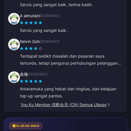
Servis yang sangat baik, terima kasih.
A almutairi
2026/08/02
Servis yang sangat baik.
Kelvin Goh
2026/08/02
Terdapat sedikit masalah dan pesanan saya
tertunda, tetapi pengurus perhubungan pelanggan
masuk campur dan menyelesaikannya secepat
俞臻
2026/08/02
mungkin, serta menunaikan janjinya untuk memberi
pampasan. Keputusan yang memuaskan, saya
Antaramuka yang hebat dan ringkas, dan kelajuan
menghargai usaha tersebut. Terima kasih!
top-up sangat pantas.
You Ku Member 优酷会员 (CN) Semua Ulasan
ULASAN ANDA