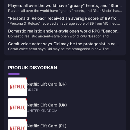
PlayStation dan lukis 3 sarung konsol nipis dan ringan PS5.
PS5.
Players all over the world have "greasy" hearts, and "Star
Players all over the world have "greasy" hearts, and "Star Blade" has
Blade" has become a popular pre-order game in many
become a popular pre-order game in many places
places
"Persona 3: Reload" received an average score of 89 from
"Persona 3: Reload" received an average score of 89 from MC media
MC media and received a double 9-point rating from
and received a double 9-point rating from IGN/GS
IGN/GS
Domestic realistic ancient-style open world RPG "Beacon
Domestic realistic ancient-style open world RPG "Beacon and
and Smoke" is online on the Steam page
Smoke" is online on the Steam page
Geralt voice actor says Ciri may be the protagonist in new
Geralt voice actor says Ciri may be the protagonist in new The
The Witcher game
Witcher game
PRODUK DISYORKAN
Netflix Gift Card (BR)
BRAZIL
Netflix Gift Card (UK)
UNITED KINGDOM
Netflix Gift Card (PL)