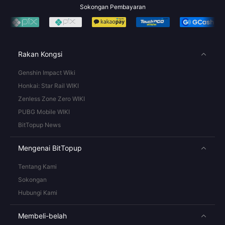
Sokongan Pembayaran
Rakan Kongsi
Genshin Impact Wiki
Honkai: Star Rail WIKI
Zenless Zone Zero WIKI
PUBG Mobile WIKI
BitTopup News
Mengenai BitTopup
Tentang Kami
Sokongan
Hubungi Kami
Membeli-belah