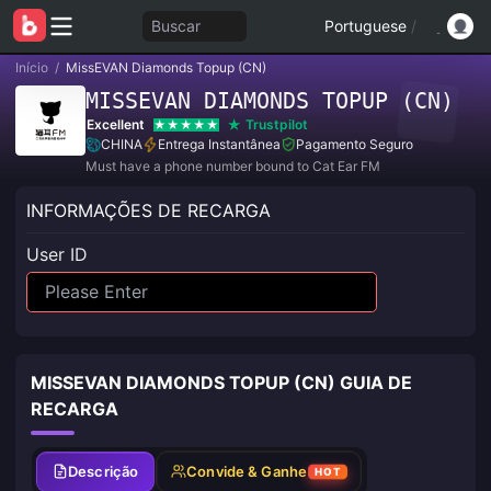
Buscar
Portuguese
/
Início
/
MissEVAN Diamonds Topup (CN)
MISSEVAN DIAMONDS TOPUP (CN)
Excellent
Trustpilot
CHINA
Entrega Instantânea
Pagamento Seguro
Must have a phone number bound to Cat Ear FM
INFORMAÇÕES DE RECARGA
User ID
MISSEVAN DIAMONDS TOPUP (CN) GUIA DE
RECARGA
Descrição
Convide & Ganhe
HOT