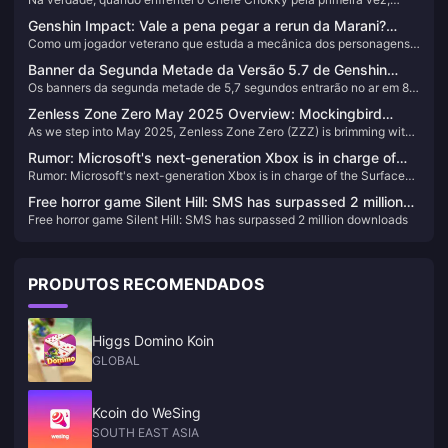
Deixe-me Ensinar Como Derrotar Este Monstro Doce Sem
também fiquei frustrado com suas habilidades chamativas. No
Erros
Genshin Impact: Vale a pena pegar a rerun da Marani?
entanto, após repetidas pesquisas e testes práticos, descobri que,
Como um jogador veterano que estuda a mecânica dos personagens
Análise aprofundada da Versão 5.8 para te ajudar a decidir
embora pareça complexo, depois de dominar a estratégia correta,
de Genshin Impact desde a versão 1.0, devo dizer que a Marani, essa
derrotá-lo não é tão difícil.
Banner da Segunda Metade da Versão 5.7 de Genshin
maga Hydro de 5 estrelas, é realmente interessante. Sua mecânica de
Os banners da segunda metade de 5,7 segundos entrarão no ar em 8
Impact Revelado – Ótimas Notícias para Jogadores que
surfe e o alto dano de Vaporização se destacam na versão Natlan,
de julho às 18:00 (UTC+8). Ontem, a HoYoverse anunciou
mas se vale a pena pegá-la, isso realmente depende da sua situação
Estão Tentando Conseguir Arlecchino!
Zenless Zone Zero May 2025 Overview: Mockingbird
oficialmente os detalhes dos banners da segunda metade com
específica. Se você já tem Furina, Xiangling e outros personagens
As we step into May 2025, Zenless Zone Zero (ZZZ) is brimming with
Dominance, 2.0 Preview, and Exciting Events!
Marvica e Emilie, incluindo os personagens com aumento de taxa de 4
essenciais para composições de equipe, e precisa de um DPS
activities, rewards, and significant updates. here's everything you
estrelas e o pool de armas:
principal Hydro, então ela pode ser uma boa opção. Mas para os
Rumor: Microsoft's next-generation Xbox is in charge of
need to know to maximize your in-game experience this month.
jogadores iniciantes, ainda sugiro que considerem personagens mais
Rumor: Microsoft's next-generation Xbox is in charge of the Surface
the Surface team, and the handheld console may be under
versáteis como Neuvillette.
team, and the handheld console may be under development
development
Free horror game Silent Hill: SMS has surpassed 2 million
Free horror game Silent Hill: SMS has surpassed 2 million downloads
downloads
PRODUTOS RECOMENDADOS
Higgs Domino Koin
GLOBAL
Kcoin do WeSing
SOUTH EAST ASIA