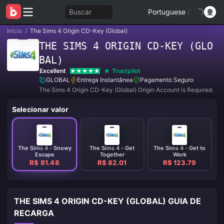
Buscar
Portuguese
/
Início
/
The Sims 4 Origin CD-Key (Global)
THE SIMS 4 ORIGIN CD-KEY (GLO
BAL)
Excellent
Trustpilot
GLOBAL
Entrega Instantânea
Pagamento Seguro
The Sims 4 Origin CD-Key (Global) Origin Account is Required.
Selecionar valor
The Sims 4 - Snowy
The Sims 4 - Get
The Sims 4 - Get to
Escape
Together
Work
R$ 81.48
R$ 82.01
R$ 123.79
THE SIMS 4 ORIGIN CD-KEY (GLOBAL) GUIA DE
RECARGA