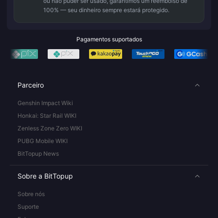
ou não puder ser usado, garantimos um reembolso de
100% — seu dinheiro sempre estará protegido.
Pagamentos suportados
Parceiro
Genshin Impact Wiki
Honkai: Star Rail WIKI
Zenless Zone Zero WIKI
PUBG Mobile WIKI
BitTopup News
Sobre a BitTopup
Sobre nós
Suporte