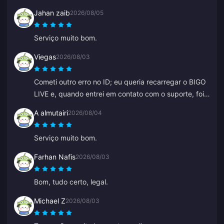
Jahan zaib
2026/08/05
Serviço muito bom.
Viegas
2026/08/03
Cometi outro erro no ID; eu queria recarregar o BIGO
LIVE e, quando entrei em contato com o suporte, foi
resolvido muito rápido. Sempre uma equipe
A almutairi
2026/08/04
respeitosa e gentil. Obrigado desta vez ao ZY.
Serviço muito bom.
Farhan Nafis
2026/08/03
Bom, tudo certo, legal.
Michael Z
2026/08/03