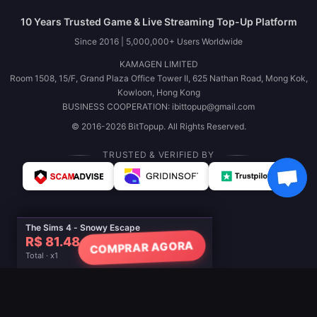
10 Years Trusted Game & Live Streaming Top-Up Platform
Since 2016 | 5,000,000+ Users Worldwide
KAMAGEN LIMITED
Room 1508, 15/F, Grand Plaza Office Tower II, 625 Nathan Road, Mong Kok,
Kowloon, Hong Kong
BUSINESS COOPERATION: ibittopup@gmail.com
© 2016-2026 BitTopup. All Rights Reserved.
TRUSTED & VERIFIED BY
The Sims 4 - Snowy Escape
R$ 81.48
COMPRAR AGORA
Total · x1