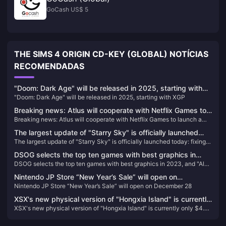
GoCash US$ 5
THE SIMS 4 ORIGIN CD-KEY (GLOBAL) NOTÍCIAS
RECOMENDADAS
"Doom: Dark Age" will be released in 2025, starting with
"Doom: Dark Age" will be released in 2025, starting with XGP
XGP
Breaking news: Atlus will cooperate with Netflix Games to
Breaking news: Atlus will cooperate with Netflix Games to launch a
launch a derivative work of "Metaphorical Fantasy"
derivative work of "Metaphorical Fantasy"
The largest update of "Starry Sky" is officially launched
The largest update of "Starry Sky" is officially launched today: fixing a
today: fixing a large number of issues and improving the
large number of issues and improving the game experience
game experience
DSOG selects the top ten games with best graphics in
DSOG selects the top ten games with best graphics in 2023, and "Alan
2023, and "Alan Killer 2" has the best graphics
Killer 2" has the best graphics
Nintendo JP Store “New Year’s Sale” will open on
Nintendo JP Store “New Year’s Sale” will open on December 28
December 28
XSX's new physical version of "Hongxia Island" is currently
XSX's new physical version of "Hongxia Island" is currently only $4.37
only $4.37 on GameSpot
on GameSpot